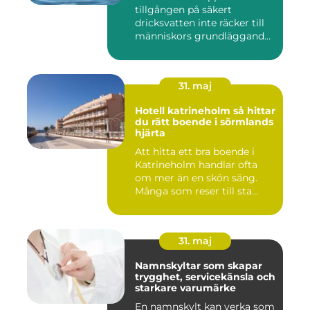
tillgången på säkert
dricksvatten inte räcker till
människors grundläggand...
31. maj
Hotell katrineholm så hittar
du rätt boende i sörmlands
hjärta
Att hitta ett bra boende i
Katrineholm handlar ofta
om mer än en skön säng.
Många som reser till sta...
31. maj
Namnskyltar som skapar
trygghet, servicekänsla och
starkare varumärke
En namnskylt kan verka som