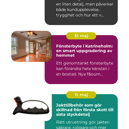
en liten detalj, men påverkar
både kundupplevelse,
trygghet och hur ett v...
31. maj
Fönsterbyte i Katrineholm:
en smart uppgradering av
hemmet
Ett genomtänkt fönsterbyte
kan förändra hela känslan i
en bostad. Nya f&oum...
11. maj
Jakttillbehör som gör
skillnad från första skott till
sista styckdetalj
Rätt utrustning gör jakten
säkrare, roligare och mer