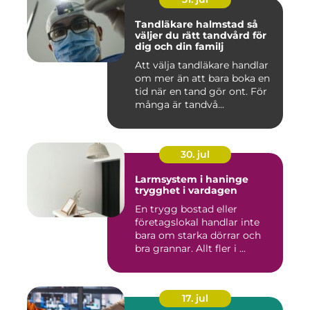
Tandläkare halmstad så
väljer du rätt tandvård för
dig och din familj
Att välja tandläkare handlar
om mer än att bara boka en
tid när en tand gör ont. För
många är tandvå...
30. jul
Larmsystem i haninge
trygghet i vardagen
En trygg bostad eller
företagslokal handlar inte
bara om starka dörrar och
bra grannar. Allt fler i ...
17. jul