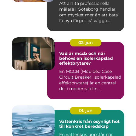
Att anlita professionella
målare i Göteborg handlar
om mycket mer än att bara
få nya färger på vägga...
02. jun
Vad är mccb och när
behövs en isolerkapslad
effektbrytare?
En MCCB (Moulded Case
Circuit Breaker, isolerkapslad
effektbrytare) är en central
del i moderna elin...
01. jun
Vattenkris från osynligt hot
till konkret beredskap
En vattenkris uppstår när