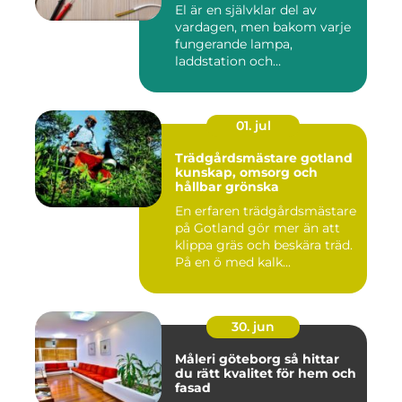
El är en självklar del av
vardagen, men bakom varje
fungerande lampa,
laddstation och
ventilationsan...
01. jul
Trädgårdsmästare gotland
kunskap, omsorg och
hållbar grönska
En erfaren trädgårdsmästare
på Gotland gör mer än att
klippa gräs och beskära träd.
På en ö med kalk...
30. jun
Måleri göteborg så hittar
du rätt kvalitet för hem och
fasad