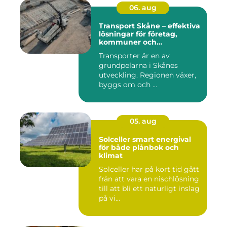
06. aug
Transport Skåne – effektiva
lösningar för företag,
kommuner och
privatpersoner
Transporter är en av
grundpelarna i Skånes
utveckling. Regionen växer,
byggs om och ...
05. aug
Solceller smart energival
för både plånbok och
klimat
Solceller har på kort tid gått
från att vara en nischlösning
till att bli ett naturligt inslag
på vi...