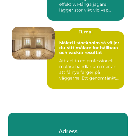
effektiv. Många jägare
lägger stor vikt vid vap...
11. maj
Måleri i stockholm så väljer
du rätt målare för hållbara
och vackra resultat
Att anlita en professionell
målare handlar om mer än
att få nya färger på
väggarna. Ett genomtänkt
m...
Adress