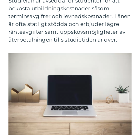
Studielån är avsedda för studenter för att
bekosta utbildningskostnader såsom
terminsavgifter och levnadskostnader. Lånen
är ofta statligt stödda och erbjuder lägre
ränteavgifter samt uppskovsmöjligheter av
återbetalningen tills studietiden är över.