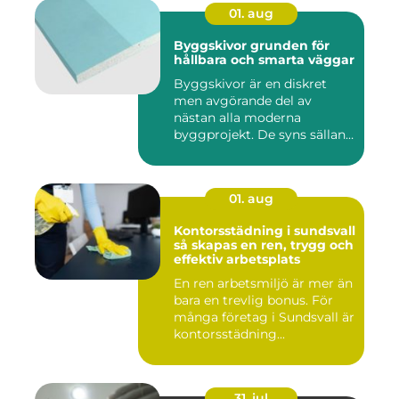
01. aug
Byggskivor grunden för
hållbara och smarta väggar
Byggskivor är en diskret
men avgörande del av
nästan alla moderna
byggprojekt. De syns sällan
när hu...
01. aug
Kontorsstädning i sundsvall
så skapas en ren, trygg och
effektiv arbetsplats
En ren arbetsmiljö är mer än
bara en trevlig bonus. För
många företag i Sundsvall är
kontorsstädning...
31. jul