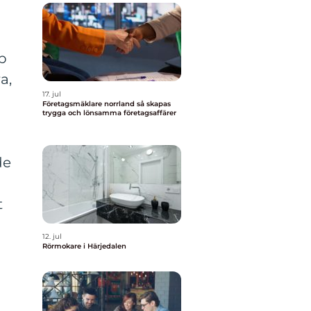
pp
a,
17. jul
Företagsmäklare norrland så skapas
trygga och lönsamma företagsaffärer
de
t
12. jul
Rörmokare i Härjedalen