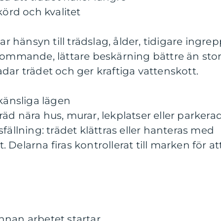
körd och kvalitet
ar hänsyn till trädslag, ålder, tidigare ingre
kommande, lättare beskärning bättre än stor
dar trädet och ger kraftiga vattenskott.
 känsliga lägen
äd nära hus, murar, lekplatser eller parkera
fällning: trädet klättras eller hanteras med
t. Delarna firas kontrollerat till marken för at
nnan arbetet startar