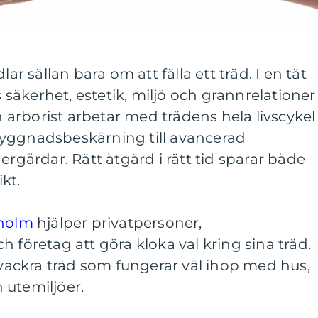
lar sällan bara om att fälla ett träd. I en tät
äkerhet, estetik, miljö och grannrelationer
En arborist arbetar med trädens hela livscykel
yggnadsbeskärning till avancerad
ergårdar. Rätt åtgärd i rätt tid sparar både
kt.
kholm
hjälper privatpersoner,
 företag att göra kloka val kring sina träd.
h vackra träd som fungerar väl ihop med hus,
 utemiljöer.