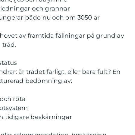
s, ledningar och grannar
fungerar både nu och om 3050 år
hovet av framtida fällningar på grund av
 träd.
tatus
ar: är trädet farligt, eller bara fult? En
ukturerad bedömning av:
 och röta
rotsystem
ch tidigare beskärningar