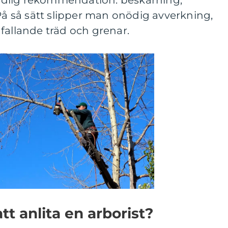
 tydlig rekommendation: beskärning,
 På så sätt slipper man onödig avverkning,
fallande träd och grenar.
tt anlita en arborist?