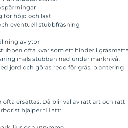
avspärrningar
 för höjd och last
och eventuell stubbfräsning
llning av ytor
ir stubben ofta kvar som ett hinder i gräsmatt
räsning mals stubben ned under marknivå.
med jord och göras redo för gräs, plantering
fta ersättas. Då blir val av rätt art och rätt
orist hjälper till att:
mark, ljus och utrymme