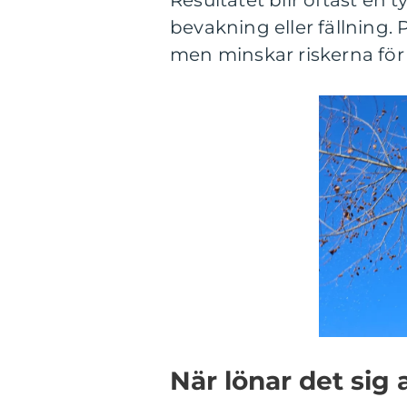
Resultatet blir oftast en
bevakning eller fällning.
men minskar riskerna för 
När lönar det sig a