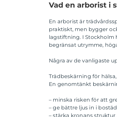
Vad en arborist i 
En arborist är trädvårdssp
praktiskt, men bygger oc
lagstiftning. I Stockhol
begränsat utrymme, höga 
Några av de vanligaste up
Trädbeskärning för hälsa,
En genomtänkt beskärni
– minska risken för att gr
– ge bättre ljus in i bost
– stärka kronans struktur 