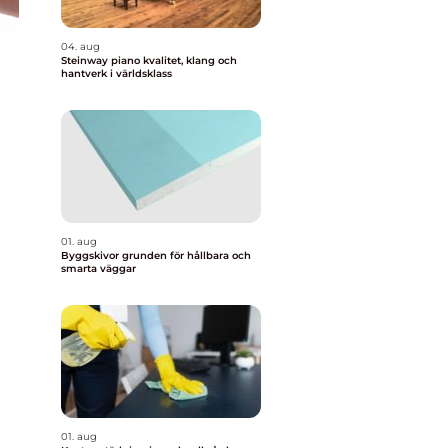
04. aug
Steinway piano kvalitet, klang och
hantverk i världsklass
01. aug
Byggskivor grunden för hållbara och
smarta väggar
01. aug