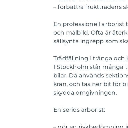
– förbättra fruktträdens s
En professionell arborist t
och målbild. Ofta är åter
sällsynta ingrepp som ska
Trädfällning i trånga och
I Stockholm står många tr
bilar. Då används sektions
kran, och tas ner bit för bi
skydda omgivningen.
En seriös arborist:
– gör en riskbedömning i