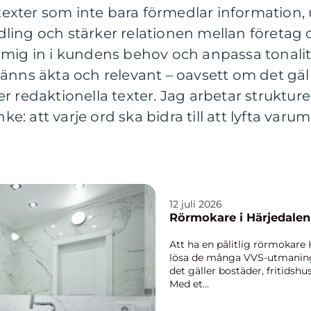
a texter som inte bara förmedlar information,
andling och stärker relationen mellan företa
mig in i kundens behov och anpassa tonalitet
änns äkta och relevant – oavsett om det gäl
 redaktionella texter. Jag arbetar strukturera
nke: att varje ord ska bidra till att lyfta var
12 juli 2026
Rörmokare i Härjedalen
Att ha en pålitlig rörmokare 
lösa de många VVS-utmaning
det gäller bostäder, fritidshu
Med et...