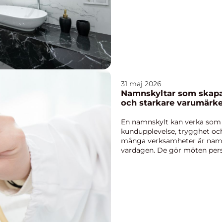
31 maj 2026
Namnskyltar som skapar
och starkare varumärk
En namnskylt kan verka som e
kundupplevelse, trygghet och
många verksamheter är namns
vardagen. De gör möten perso
kommunikation och hjälper m