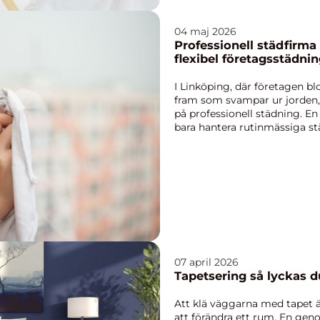
04 maj 2026
Professionell städfirma i
flexibel företagsstädni
I Linköping, där företagen b
fram som svampar ur jorden, 
på professionell städning. E
bara hantera rutinmässiga st
uni...
07 april 2026
Tapetsering s
Att klä väggarna med tapet är
att förändra ett rum. En gen