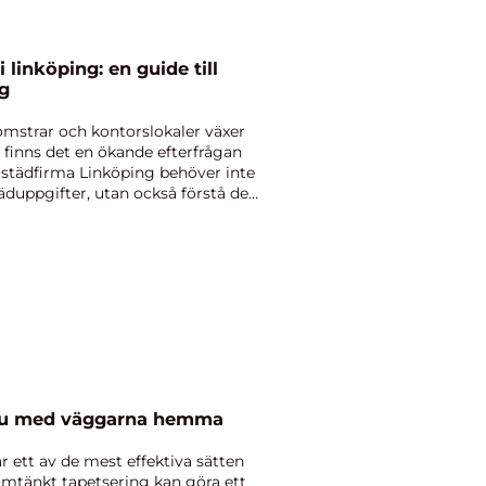
 linköping: en guide till
ng
lomstrar och kontorslokaler växer
finns det en ökande efterfrågan
n städfirma Linköping behöver inte
äduppgifter, utan också förstå de
å lyckas du med väggarna hemma
 ett av de mest effektiva sätten
omtänkt tapetsering kan göra ett