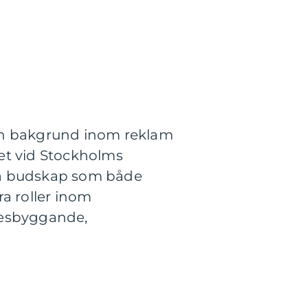
gen bakgrund inom reklam
t vid Stockholms
lera budskap som både
a roller inom
kesbyggande,