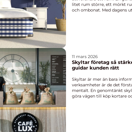
litet rum större, ett mörkt r
och ombonat. Med dagens ut
strukture...
11 mars 2026
Skyltar företag så stärker du varumärket och
guidar kunden rätt
Skyltar är mer än bara info
verksamheter är de det första
mentalt. En genomtänkt skyl
göra vägen till köp kortare 
När företag ...