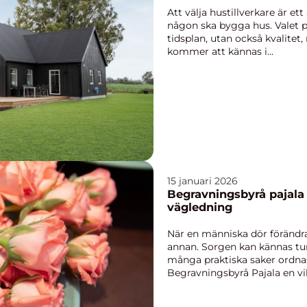
Att välja hustillverkare är et
någon ska bygga hus. Valet p
tidsplan, utan också kvalite
kommer att kännas i...
15 januari 2026
Begravningsbyrå pajala stöd, tradition och tryg
vägledning
När en människa dör förändras
annan. Sorgen kan kännas t
många praktiska saker ordnas
Begravningsbyrå Pajala en vikt
betyder närh...