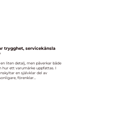
 trygghet, servicekänsla
e
n liten detalj, men påverkar både
 hur ett varumärke uppfattas. I
kyltar en självklar del av
nligare, förenklar
...