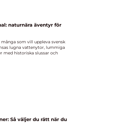
al: naturnära äventyr för
r många som vill uppleva svensk
msas lugna vattenytor, lummiga
r med historiska slussar och
er: Så väljer du rätt när du