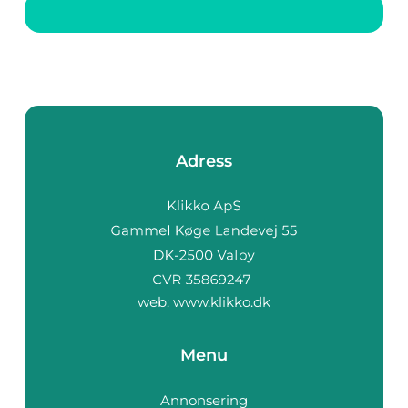
ligga utanför
omedelbar räckvi...
Adress
web:
www.klikko.dk
Menu
Annonsering