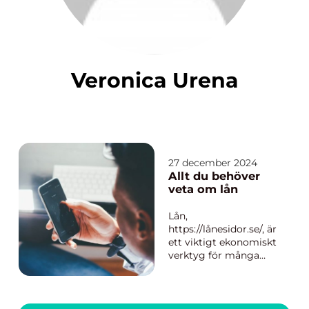
Veronica Urena
27 december 2024
Allt du behöver
veta om lån
Lån,
https://lånesidor.se/, är
ett viktigt ekonomiskt
verktyg för många
personer och företag
då de möjliggör
förverkligandet av
mål som annars skulle