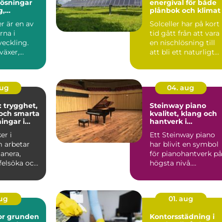
 lösningar
energival för både
g,
plånbok och klimat
r och
r är en av
Solceller har på kort
soner
rna i
tid gått från att vara
veckling.
en nischlösning till
växer,
att bli ett naturligt
ch ...
inslag på vi...
aug
04. aug
: trygghet,
Steinway piano
och smarta
kvalitet, klang och
ingar i
hantverk i
världsklass
er i
Ett Steinway piano
 arbetar
har blivit en symbol
anera,
för pianohantverk på
 felsöka och
högsta nivå.
ela...
Instrumenten
används på ko...
aug
01. aug
den
Kontorsstädning i