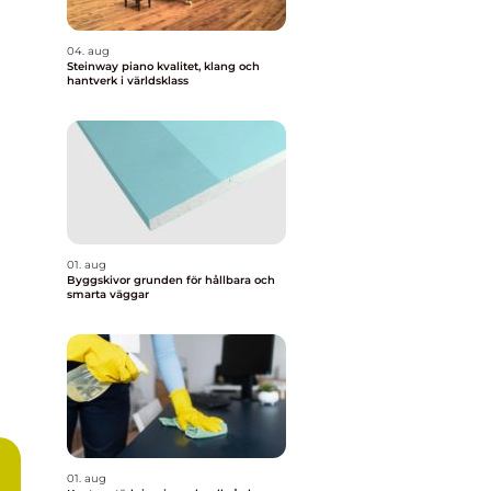
04. aug
Steinway piano kvalitet, klang och
hantverk i världsklass
01. aug
Byggskivor grunden för hållbara och
smarta väggar
01. aug