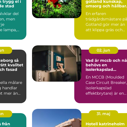
l i
gotland kunskap,
de stad
omsorg och hållbar
grönska
älvklar del
En erfaren
en, men
trädgårdsmästare p
je
Gotland gör mer än
e lampa,
att klippa gräs och
on och
beskära träd. På en ö
san...
med kalk...
jun
02. jun
eborg så
Vad är mccb och nä
rätt kvalitet
behövs en
ch fasad
isolerkapslad
effektbrytare?
En MCCB (Moulded
ella målare
Case Circuit Breaker,
g handlar
isolerkapslad
t mer än
effektbrytare) är en
å nya färger
central del i modern
.
elin...
jun
31. maj
ån
Hotell katrineholm