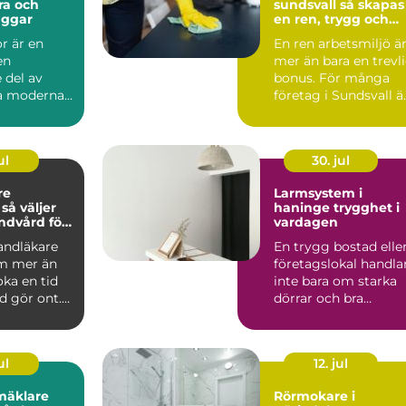
ra och
sundsvall så skapas
äggar
en ren, trygg och
effektiv arbetsplats
r är en
En ren arbetsmiljö ä
en
mer än bara en trevl
 del av
bonus. För många
la moderna
företag i Sundsvall ä
kt. De syns
kontorsstädning...
hu...
ul
30. jul
re
Larmsystem i
r
haninge trygghet i
andvård för
vardagen
n familj
tandläkare
En trygg bostad elle
m mer än
företagslokal handla
oka en tid
inte bara om starka
d gör ont.
dörrar och bra
 är
grannar. Allt fler i ...
ul
12. jul
mäklare
Rörmokare i