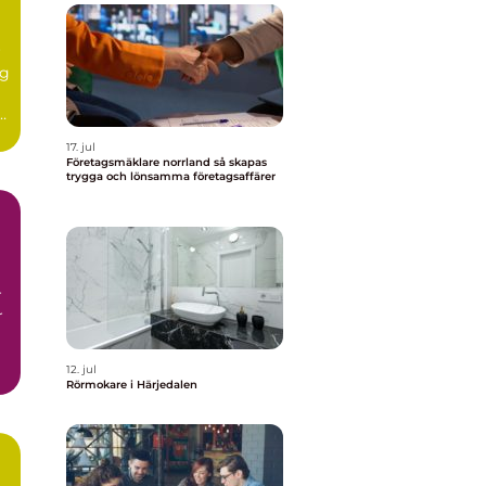
r
ig
r
17. jul
Företagsmäklare norrland så skapas
trygga och lönsamma företagsaffärer
r
r
12. jul
Rörmokare i Härjedalen