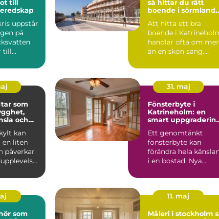
t till
så hittar du rätt
beredskap
boende i sörmlands
hjärta
ris uppstår
Att hitta ett bra
ngen på
boende i Katrinehol
cksvatten
handlar ofta om mer
till
än en skön säng.
rs
Många som reser till
and...
sta...
maj
31. maj
tar som
Fönsterbyte i
ygghet,
Katrineholm: en
nsla och
smart uppgraderin
 varumärke
av hemmet
ylt kan
Ett genomtänkt
en liten
fönsterbyte kan
n påverkar
förändra hela känsla
upplevelse,
i en bostad. Nya
och hur ett
f&oum...
maj
11. maj
ehör som
Måleri i stockholm så