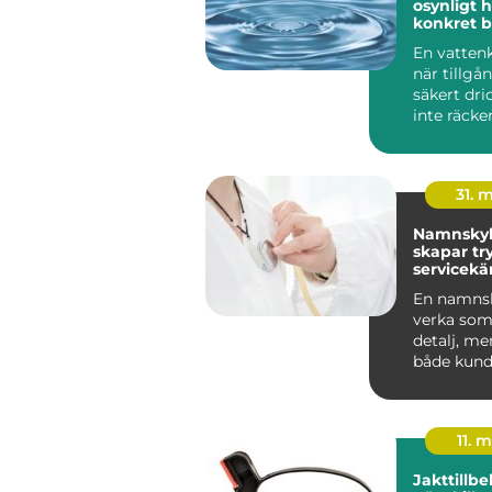
osynligt ho
konkret 
En vattenk
när tillgå
säkert dri
inte räcker 
människo
grundlägg
31. 
Namnskyl
skapar tr
servicekä
starkare
En namnsk
verka som 
detalj, me
både kund
trygghet 
v...
11. 
Jakttillb