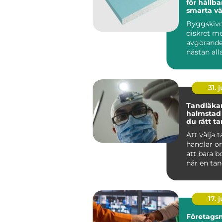
för hållba
smarta v
Byggskivo
diskret m
avgörande
nästan al
byggproje
sällan när 
31. j
Tandläka
halmstad så välje
du rätt t
dig och di
Att välja 
handlar o
att bara b
när en tan
För många
tandvå...
17. j
Företags