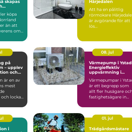
Härjedalen
h
Att ha en pålitlig
a
ller köpa
rörmokare Härjedal
ffärer
Norrland
är avgörande för att
er än att
lös...
erens om
ring...
ul
08. jul
ng på
Värmepump i Ystad
m – upplev
Energieffektiv
ition och
uppvärmning i
et i
kustklimat
 är en av
Värmepumpar i Ysta
m
ms mest
är ett begrepp som
de
allt fler husägare oc
 och lockar
fastighetsägare in...
arin...
ul
01. jul
ion i
Trädgårdsmästare