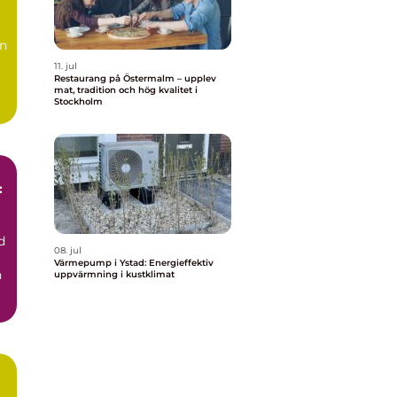
en
11. jul
Restaurang på Östermalm – upplev
mat, tradition och hög kvalitet i
Stockholm
:
d
08. jul
Värmepump i Ystad: Energieffektiv
h
uppvärmning i kustklimat