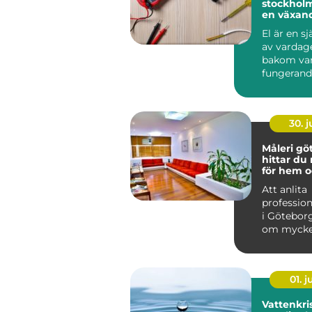
stockholm trygg e
en växan
El är en sj
av vardag
bakom var
fungerand
laddstati
ventilation
30. 
Måleri göt
hittar du 
för hem o
Att anlita
profession
i Götebor
om mycke
att bara f
på vägga..
01. 
Vattenkris fr