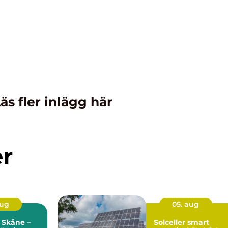
äs fler inlägg här
er
aug
05. aug
 Skåne –
Solceller smart