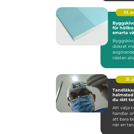
01. 
Byggskivor grun
för hållba
smarta v
Byggskivo
diskret m
avgörande
nästan al
byggproje
sällan när 
31. j
Tandläka
halmstad så välje
du rätt t
dig och di
Att välja 
handlar o
att bara b
när en tan
För många