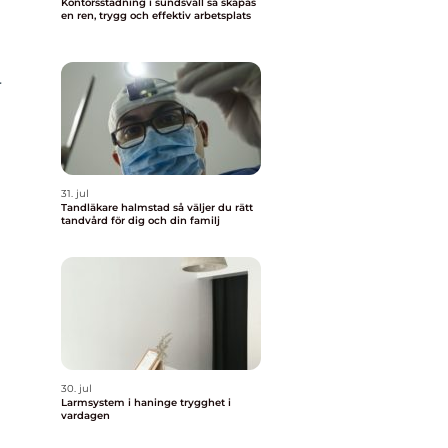
Kontorsstädning i sundsvall så skapas
en ren, trygg och effektiv arbetsplats
r
å
31. jul
Tandläkare halmstad så väljer du rätt
tandvård för dig och din familj
30. jul
Larmsystem i haninge trygghet i
vardagen