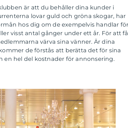
lubben är att du behåller dina kunder i
rrenterna lovar guld och gröna skogar, har
förmån hos dig om de exempelvis handlar fö
ler visst antal gånger under ett år. För att f
edlemmarna värva sina vänner. Är dina
mer de förstås att berätta det för sina
n en hel del kostnader för annonsering.