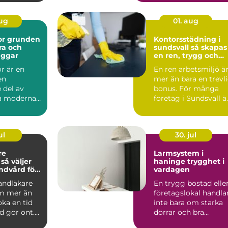
används på ko...
aug
01. aug
den
Kontorsstädning i
ra och
sundsvall så skapas
äggar
en ren, trygg och
effektiv arbetsplats
r är en
En ren arbetsmiljö ä
en
mer än bara en trevl
 del av
bonus. För många
la moderna
företag i Sundsvall ä
kt. De syns
kontorsstädning...
hu...
ul
30. jul
re
Larmsystem i
r
haninge trygghet i
andvård för
vardagen
n familj
tandläkare
En trygg bostad elle
m mer än
företagslokal handla
oka en tid
inte bara om starka
d gör ont.
dörrar och bra
 är
grannar. Allt fler i ...