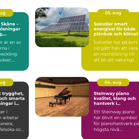
aug
05. aug
 Skåne –
Solceller smart
 lösningar
energival för både
g,
plånbok och klimat
r och
r är en av
Solceller har på kort
soner
rna i
tid gått från att vara
veckling.
en nischlösning till
växer,
att bli ett naturligt
ch ...
inslag på vi...
aug
04. aug
: trygghet,
Steinway piano
och smarta
kvalitet, klang och
ingar i
hantverk i
världsklass
er i
Ett Steinway piano
 arbetar
har blivit en symbol
anera,
för pianohantverk på
 felsöka och
högsta nivå.
ela...
Instrumenten