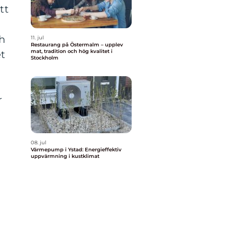
tt
ch
11. jul
Restaurang på Östermalm – upplev
mat, tradition och hög kvalitet i
t
Stockholm
r
08. jul
Värmepump i Ystad: Energieffektiv
uppvärmning i kustklimat