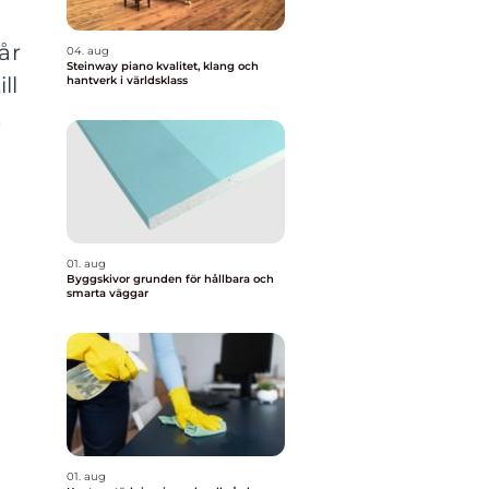
år
04. aug
Steinway piano kvalitet, klang och
ll
hantverk i världsklass
.
01. aug
Byggskivor grunden för hållbara och
smarta väggar
01. aug