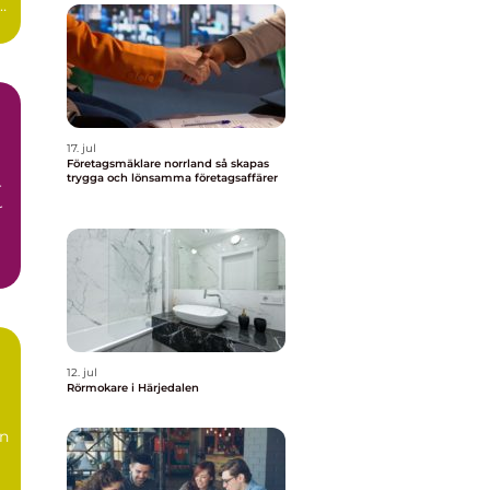
r
17. jul
Företagsmäklare norrland så skapas
trygga och lönsamma företagsaffärer
r
r
12. jul
Rörmokare i Härjedalen
en