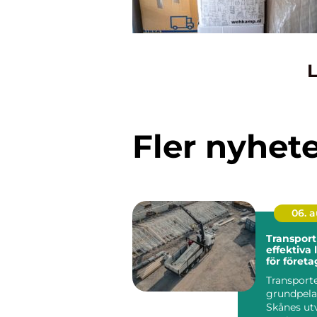
L
Fler nyhet
06. 
Transport
effektiva
för företa
kommune
Transporte
privatper
grundpela
Skånes ut