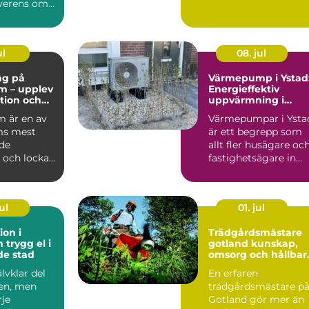
erens om
ring...
ul
08. jul
ng på
Värmepump i Ystad
m – upplev
Energieffektiv
ition och
uppvärmning i
et i
kustklimat
 är en av
Värmepumpar i Ysta
m
ms mest
är ett begrepp som
de
allt fler husägare oc
 och lockar
fastighetsägare in...
arin...
ul
01. jul
ion i
Trädgårdsmästare
l i
gotland kunskap,
de stad
omsorg och hållbar
grönska
älvklar del
En erfaren
en, men
trädgårdsmästare p
je
Gotland gör mer än