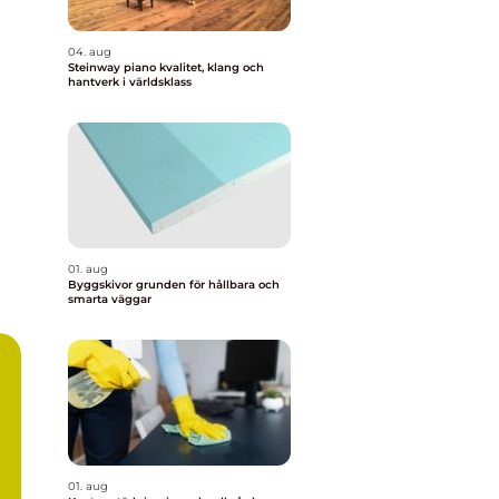
04. aug
Steinway piano kvalitet, klang och
hantverk i världsklass
01. aug
Byggskivor grunden för hållbara och
smarta väggar
01. aug