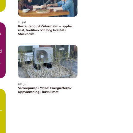
11. jul
Restaurang på Östermalm – upplev
mat, tradition och hög kvalitet i
:
Stockholm
d
h
08. jul
Värmepump i Ystad: Energieffektiv
uppvärmning i kustklimat
å