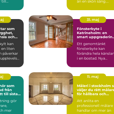
till
än en skön säng.
rs
Många som reser till
and...
sta...
maj
31. maj
tar som
Fönsterbyte i
ygghet,
Katrineholm: en
nsla och
smart uppgraderin
 varumärke
av hemmet
ylt kan
Ett genomtänkt
en liten
fönsterbyte kan
n påverkar
förändra hela känsla
upplevelse,
i en bostad. Nya
och hur ett
f&oum...
maj
11. maj
ehör som
Måleri i stockholm så
från
väljer du rätt målar
t till sista
för hållbara och
lj
vackra resultat
stning gör
Att anlita en
rare,
professionell målare
och mer
handlar om mer än