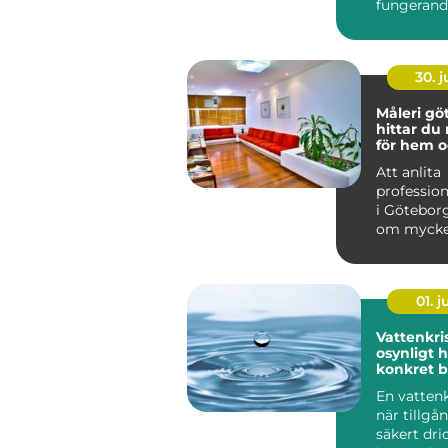
fungerand
laddstati
ventilation
30. 
Måleri göt
hittar du 
för hem o
Att anlita
profession
i Götebor
om mycke
att bara f
på vägga..
01. 
Vattenkris fr
osynligt ho
konkret 
En vattenk
när tillgå
säkert dri