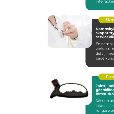
inte räcker 
människo
grundlägg
31. 
Namnskyl
skapar tr
servicekä
starkare
En namnsk
verka som 
detalj, me
både kund
trygghet 
v...
11. 
Jakttillb
gör skillnad 
första skot
styckdeta
Rätt utru
jakten säk
roligare 