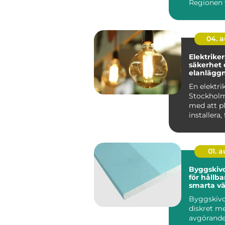
Regionen 
byggs om o
04. 
Elektriker
säkerhet 
elanläggn
vardagen
En elektrik
Stockholm
med att pl
installera,
underhålla 
01. 
Byggskivor grun
för hållba
smarta v
Byggskivo
diskret m
avgörande