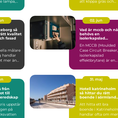
e lampa,
att klippa gräs och
on och
beskära träd. På en ö
san...
med kalk...
jun
02. jun
eborg så
Vad är mccb och nä
rätt kvalitet
behövs en
ch fasad
isolerkapslad
effektbrytare?
En MCCB (Moulded
ella målare
Case Circuit Breaker,
g handlar
isolerkapslad
t mer än
effektbrytare) är en
å nya färger
central del i modern
.
elin...
jun
31. maj
ån
Hotell katrineholm
t till
så hittar du rätt
beredskap
boende i sörmlands
hjärta
ris uppstår
Att hitta ett bra
ngen på
boende i Katrinehol
cksvatten
handlar ofta om mer