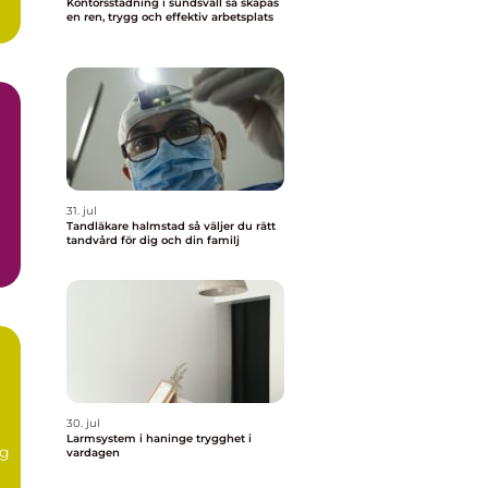
Kontorsstädning i sundsvall så skapas
en ren, trygg och effektiv arbetsplats
31. jul
Tandläkare halmstad så väljer du rätt
tandvård för dig och din familj
30. jul
r
Larmsystem i haninge trygghet i
ig
vardagen