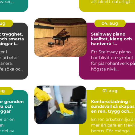
växer,
att bli ett naturligt
ch ...
inslag på vi...
aug
04. aug
: trygghet,
Steinway piano
och smarta
kvalitet, klang och
ingar i
hantverk i
världsklass
er i
Ett Steinway piano
 arbetar
har blivit en symbol
anera,
för pianohantverk på
 felsöka och
högsta nivå.
ela...
Instrumenten
används på ko...
aug
01. aug
den
Kontorsstädning i
ra och
sundsvall så skapas
äggar
en ren, trygg och
effektiv arbetsplats
r är en
En ren arbetsmiljö ä
en
mer än bara en trevl
 del av
bonus. För många