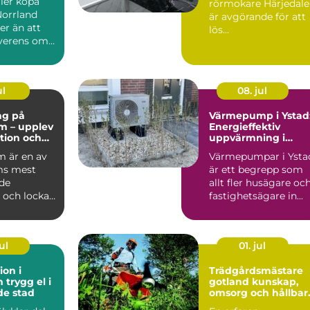
ller köpa
rörmokare Härjedal
ffärer
Norrland
är avgörande för att
er än att
lös...
erens om
ring...
ul
08. jul
ng på
Värmepump i Ystad
m – upplev
Energieffektiv
ition och
uppvärmning i
et i
kustklimat
 är en av
Värmepumpar i Ysta
m
ms mest
är ett begrepp som
de
allt fler husägare oc
 och lockar
fastighetsägare in...
arin...
ul
01. jul
ion i
Trädgårdsmästare
l i
gotland kunskap,
de stad
omsorg och hållbar
grönska