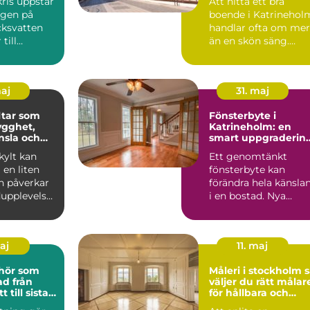
ris uppstår
Att hitta ett bra
ngen på
boende i Katrinehol
cksvatten
handlar ofta om mer
till
än en skön säng.
rs
Många som reser till
and...
sta...
maj
31. maj
tar som
Fönsterbyte i
ygghet,
Katrineholm: en
nsla och
smart uppgraderin
 varumärke
av hemmet
ylt kan
Ett genomtänkt
en liten
fönsterbyte kan
n påverkar
förändra hela känsla
upplevelse,
i en bostad. Nya
och hur ett
f&oum...
maj
11. maj
ehör som
Måleri i stockholm så
från
väljer du rätt målar
t till sista
för hållbara och
lj
vackra resultat