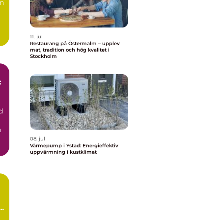
en
11. jul
Restaurang på Östermalm – upplev
mat, tradition och hög kvalitet i
Stockholm
:
d
h
08. jul
Värmepump i Ystad: Energieffektiv
uppvärmning i kustklimat