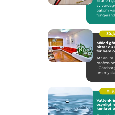
El är en sj
av vardag
bakom var
fungerand
laddstati
ventilation
30. 
Måleri göt
hittar du 
för hem o
Att anlita
profession
i Götebor
om mycke
att bara f
på vägga..
01. 
Vattenkris fr
osynligt ho
konkret 