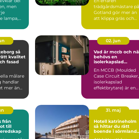
älvklar del
En erfaren
en, men
trädgårdsmästare p
je
Gotland gör mer än
e lampa,
att klippa gräs och
on och
beskära träd. På en ö
san...
med kalk...
jun
02. jun
eborg så
Vad är mccb och nä
rätt kvalitet
behövs en
ch fasad
isolerkapslad
effektbrytare?
En MCCB (Moulded
ella målare
Case Circuit Breaker,
g handlar
isolerkapslad
t mer än
effektbrytare) är en
å nya färger
central del i modern
.
elin...
jun
31. maj
ån
Hotell katrineholm
t till
så hittar du rätt
beredskap
boende i sörmlands
hjärta