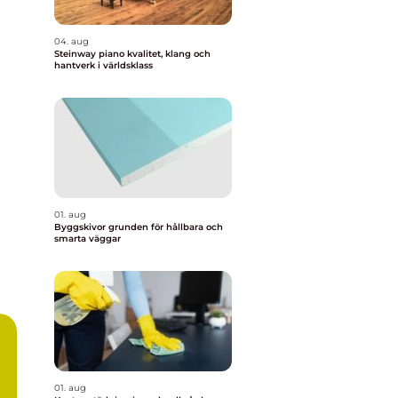
04. aug
Steinway piano kvalitet, klang och
hantverk i världsklass
01. aug
Byggskivor grunden för hållbara och
smarta väggar
01. aug