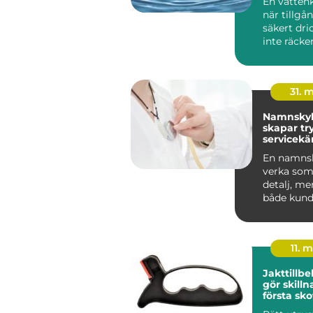
En vattenk
när tillgå
säkert dri
inte räcker 
människo
grundlägg
31. 
Namnskyl
skapar tr
servicekä
starkare
En namnsk
verka som 
detalj, me
både kund
trygghet 
v...
11. 
Jakttillb
gör skillnad 
första skot
styckdeta