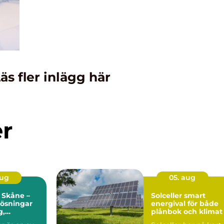
äs fler inlägg här
er
aug
05. aug
 Skåne –
Solceller smart
 lösningar
energival för både
g,
plånbok och klimat
r och