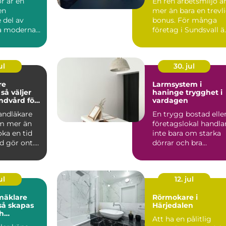
r är en
En ren arbetsmiljö ä
en
mer än bara en trevl
 del av
bonus. För många
la moderna
företag i Sundsvall ä
kt. De syns
kontorsstädning...
hu...
ul
30. jul
re
Larmsystem i
r
haninge trygghet i
andvård för
vardagen
n familj
tandläkare
En trygg bostad elle
m mer än
företagslokal handla
oka en tid
inte bara om starka
d gör ont.
dörrar och bra
 är
grannar. Allt fler i ...
ul
12. jul
mäklare
Rörmokare i
Härjedalen
h
Att ha en pålitlig
a