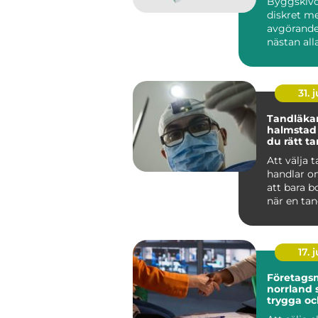
Byggskivo
diskret m
avgörande
nästan al
byggproje
sällan när 
31. j
Tandläka
halmstad så välje
du rätt t
dig och di
Att välja 
handlar o
att bara b
när en tan
För många
tandvå...
17. j
Företags
norrland så skapas
trygga oc
lönsamm