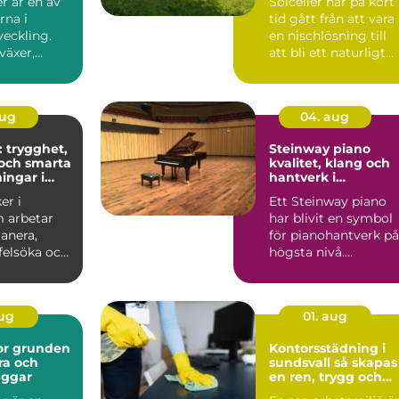
r är en av
Solceller har på kort
soner
rna i
tid gått från att vara
veckling.
en nischlösning till
växer,
att bli ett naturligt
ch ...
inslag på vi...
aug
04. aug
: trygghet,
Steinway piano
och smarta
kvalitet, klang och
ingar i
hantverk i
världsklass
er i
Ett Steinway piano
 arbetar
har blivit en symbol
anera,
för pianohantverk på
 felsöka och
högsta nivå.
ela...
Instrumenten
används på ko...
aug
01. aug
den
Kontorsstädning i
ra och
sundsvall så skapas
äggar
en ren, trygg och
effektiv arbetsplats