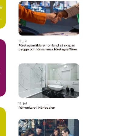
r
ig
r
17. jul
Företagsmäklare norrland så skapas
trygga och lönsamma företagsaffärer
r
r
12. jul
Rörmokare i Härjedalen