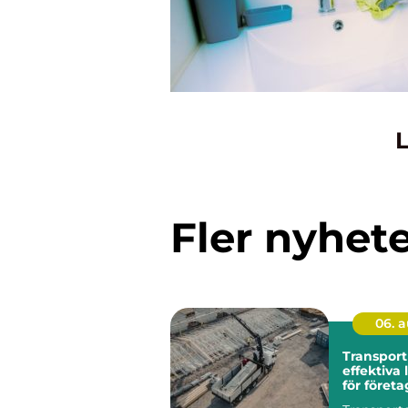
L
Fler nyhet
06. 
Transport
effektiva
för företa
kommune