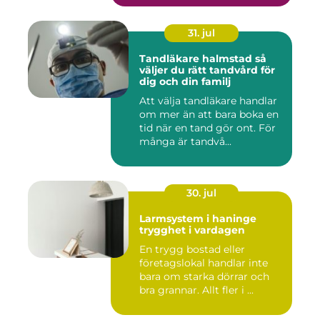
31. jul
Tandläkare halmstad så
väljer du rätt tandvård för
dig och din familj
Att välja tandläkare handlar
om mer än att bara boka en
tid när en tand gör ont. För
många är tandvå...
30. jul
Larmsystem i haninge
trygghet i vardagen
En trygg bostad eller
företagslokal handlar inte
bara om starka dörrar och
bra grannar. Allt fler i ...