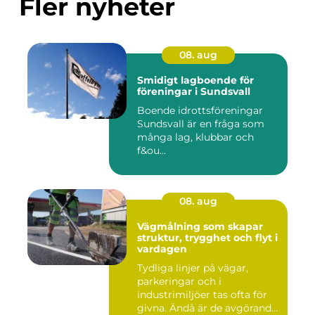
Fler nyheter
08. aug
Smidigt lagboende för
föreningar i Sundsvall
Boende idrottsföreningar
Sundsvall är en fråga som
många lag, klubbar och
f&ou...
08. aug
Vägmålning som skapar
struktur, trygghet och flyt i
vardagen
Tydliga linjer på vägar,
parkeringar och i
industrimiljöer tas ofta för
givna. Ändå är de avgörande