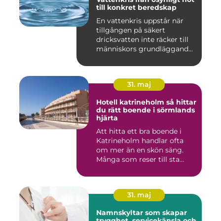
till konkret beredskap
En vattenkris uppstår när
tillgången på säkert
dricksvatten inte räcker till
människors grundläggand...
31. maj
Hotell katrineholm så hittar
du rätt boende i sörmlands
hjärta
Att hitta ett bra boende i
Katrineholm handlar ofta
om mer än en skön säng.
Många som reser till sta...
31. maj
Namnskyltar som skapar
trygghet, servicekänsla och