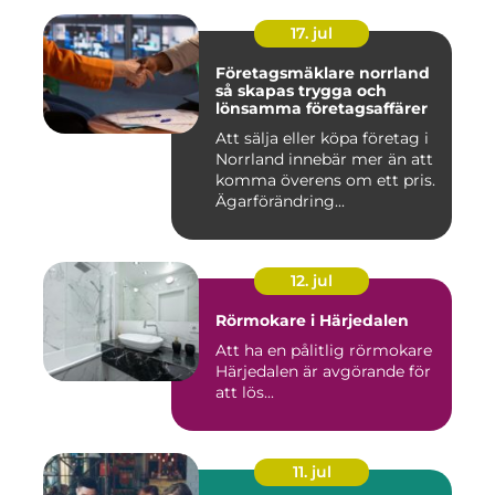
17. jul
Företagsmäklare norrland
så skapas trygga och
lönsamma företagsaffärer
Att sälja eller köpa företag i
Norrland innebär mer än att
komma överens om ett pris.
Ägarförändring...
12. jul
Rörmokare i Härjedalen
Att ha en pålitlig rörmokare
Härjedalen är avgörande för
att lös...
11. jul