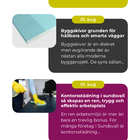
ko...
01. aug
Byggskivor grunden för
hållbara och smarta väggar
Byggskivor är en diskret
men avgörande del av
nästan alla moderna
byggprojekt. De syns sällan
när hu...
01. aug
Kontorsstädning i sundsvall
så skapas en ren, trygg och
effektiv arbetsplats
En ren arbetsmiljö är mer än
bara en trevlig bonus. För
många företag i Sundsvall är
kontorsstädning...