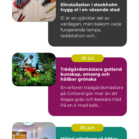
Elinstallation i stockholm
trygg el i en växande stad
El är en självklar del av
vardagen, men bakom varje
fungerande lampa,
laddstation och
ventilationsan...
01. jul
Trädgårdsmästare gotland
kunskap, omsorg och
hållbar grönska
En erfaren trädgårdsmästare
på Gotland gör mer än att
klippa gräs och beskära träd.
På en ö med kalk...
30. jun
Måleri göteborg så hittar