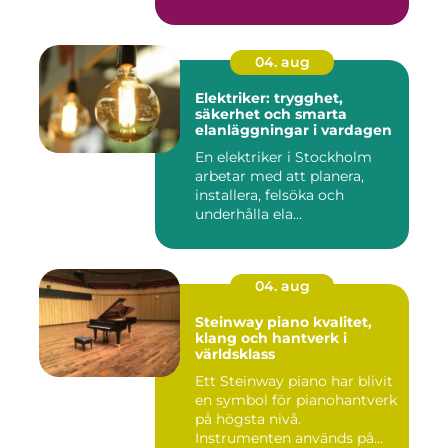
04. aug
Elektriker: trygghet,
säkerhet och smarta
elanläggningar i vardagen
En elektriker i Stockholm
arbetar med att planera,
installera, felsöka och
underhålla ela...
04. aug
Steinway piano kvalitet,
klang och hantverk i
världsklass
Ett Steinway piano har blivit
en symbol för pianohantverk
på högsta nivå.
Instrumenten används på