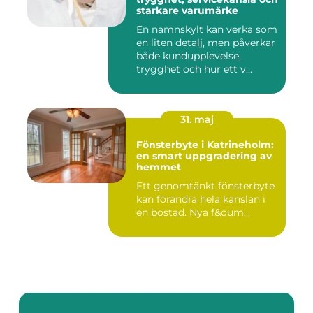
starkare varumärke
En namnskylt kan verka som
en liten detalj, men påverkar
både kundupplevelse,
trygghet och hur ett v...
31. maj
Fönsterbyte i Katrineholm:
en smart uppgradering av
hemmet
Ett genomtänkt fönsterbyte
kan förändra hela känslan i
en bostad. Nya f&oum...