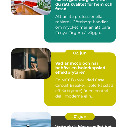
du rätt kvalitet för hem och
fasad
Att anlita professionella
målare i Göteborg handlar
om mycket mer än att bara
få nya färger på vägga...
02. jun
Vad är mccb och när
behövs en isolerkapslad
effektbrytare?
En MCCB (Moulded Case
Circuit Breaker, isolerkapslad
effektbrytare) är en central
del i moderna elin...
01. jun
Vattenkris från osynligt hot