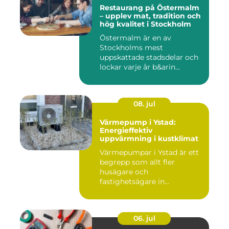
Restaurang på Östermalm
– upplev mat, tradition och
hög kvalitet i Stockholm
Östermalm är en av
Stockholms mest
uppskattade stadsdelar och
lockar varje år b&arin...
08. jul
Värmepump i Ystad:
Energieffektiv
uppvärmning i kustklimat
Värmepumpar i Ystad är ett
begrepp som allt fler
husägare och
fastighetsägare in...
06. jul