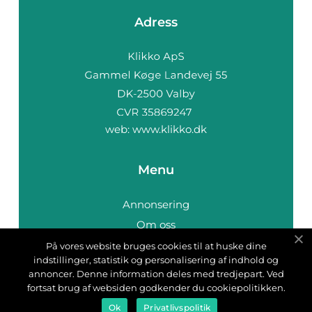
Adress
web:
www.klikko.dk
Menu
Annonsering
Om oss
Cookies
På vores website bruges cookies til at huske dine
indstillinger, statistik og personalisering af indhold og
Kontakta oss
annoncer. Denne information deles med tredjepart. Ved
Sitemap
fortsat brug af websiden godkender du cookiepolitikken.
Ok
Privatlivspolitik