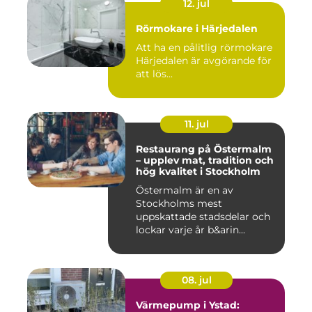
12. jul
Rörmokare i Härjedalen
Att ha en pålitlig rörmokare
Härjedalen är avgörande för
att lös...
11. jul
Restaurang på Östermalm
– upplev mat, tradition och
hög kvalitet i Stockholm
Östermalm är en av
Stockholms mest
uppskattade stadsdelar och
lockar varje år b&arin...
08. jul
Värmepump i Ystad: