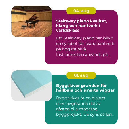
04. aug
Steinway piano kvalitet,
klang och hantverk i
världsklass
Ett Steinway piano har blivit
en symbol för pianohantverk
på högsta nivå.
Instrumenten används på
ko...
01. aug
Byggskivor grunden för
hållbara och smarta väggar
Byggskivor är en diskret
men avgörande del av
nästan alla moderna
byggprojekt. De syns sällan
när hu...