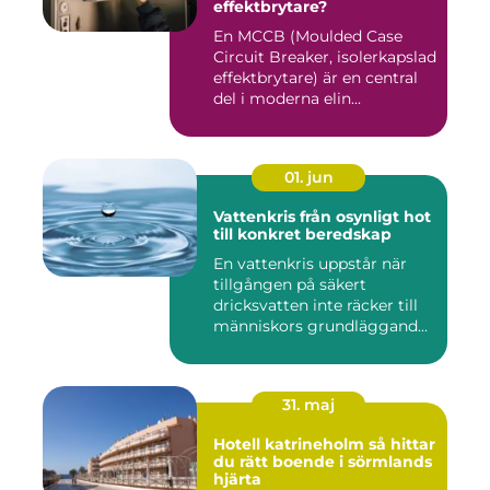
effektbrytare?
En MCCB (Moulded Case
Circuit Breaker, isolerkapslad
effektbrytare) är en central
del i moderna elin...
01. jun
Vattenkris från osynligt hot
till konkret beredskap
En vattenkris uppstår när
tillgången på säkert
dricksvatten inte räcker till
människors grundläggand...
31. maj
Hotell katrineholm så hittar
du rätt boende i sörmlands
hjärta