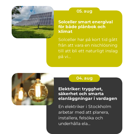
05. aug
Solceller smart energival
för både plånbok och
klimat
Solceller har på kort tid gått
från att vara en nischlösning
till att bli ett naturligt inslag
på vi...
04. aug
Elektriker: trygghet,
säkerhet och smarta
elanläggningar i vardagen
En elektriker i Stockholm
arbetar med att planera,
installera, felsöka och
underhålla ela...