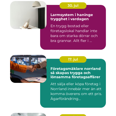
30. jul
Larmsystem i haninge
trygghet i vardagen
En trygg bostad eller
företagslokal handlar inte
bara om starka dörrar och
bra grannar. Allt fler i ...
17. jul
Företagsmäklare norrland
så skapas trygga och
lönsamma företagsaffärer
Att sälja eller köpa företag i
Norrland innebär mer än att
komma överens om ett pris.
Ägarförändring...