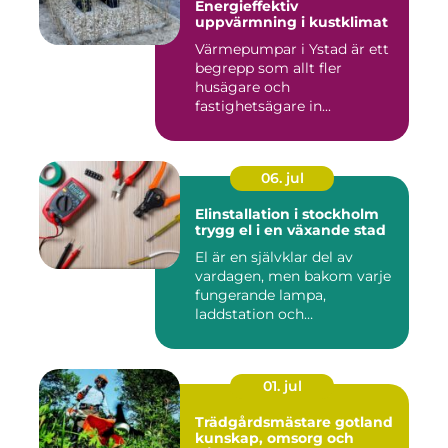
Energieffektiv
uppvärmning i kustklimat
Värmepumpar i Ystad är ett
begrepp som allt fler
husägare och
fastighetsägare in...
06. jul
Elinstallation i stockholm
trygg el i en växande stad
El är en självklar del av
vardagen, men bakom varje
fungerande lampa,
laddstation och
ventilationsan...
01. jul
Trädgårdsmästare gotland
kunskap, omsorg och