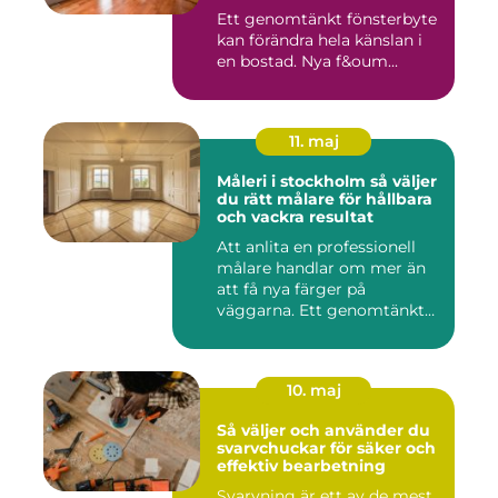
Ett genomtänkt fönsterbyte
kan förändra hela känslan i
en bostad. Nya f&oum...
11. maj
Måleri i stockholm så väljer
du rätt målare för hållbara
och vackra resultat
Att anlita en professionell
målare handlar om mer än
att få nya färger på
väggarna. Ett genomtänkt
m...
10. maj
Så väljer och använder du
svarvchuckar för säker och
effektiv bearbetning
Svarvning är ett av de mest