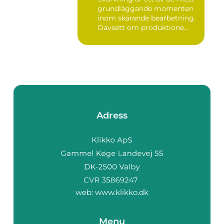
grundläggande momenten
inom skärande bearbetning.
Oavsett om produktione...
Adress
web:
www.klikko.dk
Menu