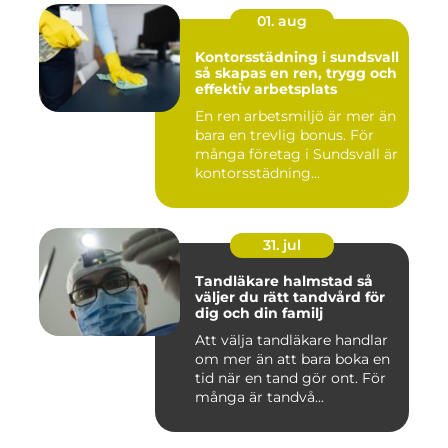
01. aug
Kontorsstädning i sundsvall
så skapas en ren, trygg och
effektiv arbetsplats
En ren arbetsmiljö är mer än
bara en trevlig bonus. För
många företag i Sundsvall är
kontorsstädning...
31. jul
Tandläkare halmstad så
väljer du rätt tandvård för
dig och din familj
Att välja tandläkare handlar
om mer än att bara boka en
tid när en tand gör ont. För
många är tandvå...