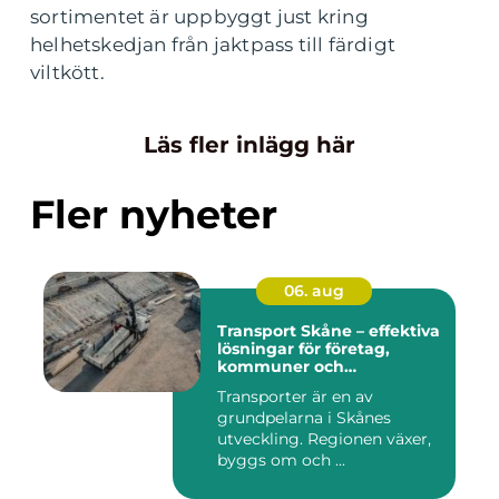
sortimentet är uppbyggt just kring
helhetskedjan från jaktpass till färdigt
viltkött.
Läs fler inlägg här
Fler nyheter
06. aug
Transport Skåne – effektiva
lösningar för företag,
kommuner och
privatpersoner
Transporter är en av
grundpelarna i Skånes
utveckling. Regionen växer,
byggs om och ...