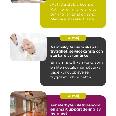
Att hitta ett bra boende i
Katrineholm handlar ofta
om mer än en skön säng.
Många som reser till sta...
31. maj
Namnskyltar som skapar
trygghet, servicekänsla och
starkare varumärke
En namnskylt kan verka som
en liten detalj, men påverkar
både kundupplevelse,
trygghet och hur ett v...
31. maj
Fönsterbyte i Katrineholm:
en smart uppgradering av
hemmet