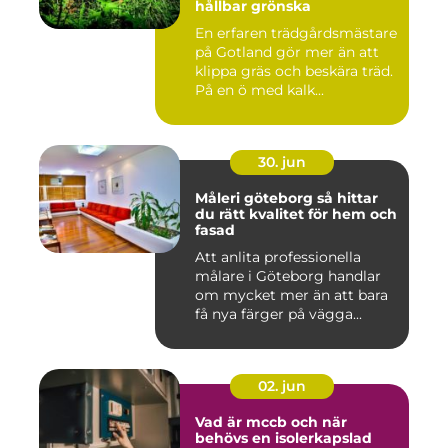
hållbar grönska
En erfaren trädgårdsmästare
på Gotland gör mer än att
klippa gräs och beskära träd.
På en ö med kalk...
30. jun
Måleri göteborg så hittar
du rätt kvalitet för hem och
fasad
Att anlita professionella
målare i Göteborg handlar
om mycket mer än att bara
få nya färger på vägga...
02. jun
Vad är mccb och när
behövs en isolerkapslad