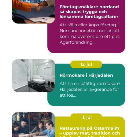
Företagsmäklare norrland
så skapas trygga och
lönsamma företagsaffärer
Att sälja eller köpa företag i
Norrland innebär mer än att
komma överens om ett pris.
Ägarförändring...
12. jul
Rörmokare i Härjedalen
Att ha en pålitlig rörmokare
Härjedalen är avgörande för
att lös...
11. jul
Restaurang på Östermalm
– upplev mat, tradition och