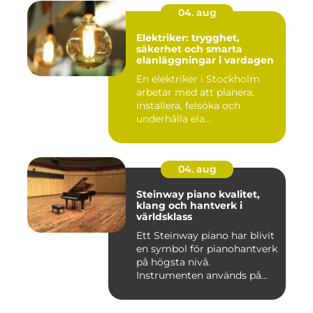
04. aug
Elektriker: trygghet,
säkerhet och smarta
elanläggningar i vardagen
En elektriker i Stockholm
arbetar med att planera,
installera, felsöka och
underhålla ela...
04. aug
Steinway piano kvalitet,
klang och hantverk i
världsklass
Ett Steinway piano har blivit
en symbol för pianohantverk
på högsta nivå.
Instrumenten används på
ko...