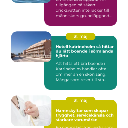
tillgången på säkert
dricksvatten inte räcker till
människors grundläggand...
31. maj
Hotell katrineholm så hittar
du rätt boende i sörmlands
hjärta
Att hitta ett bra boende i
Katrineholm handlar ofta
om mer än en skön säng.
Många som reser till sta...
31. maj
Namnskyltar som skapar
trygghet, servicekänsla och
starkare varumärke
En namnskylt kan verka som