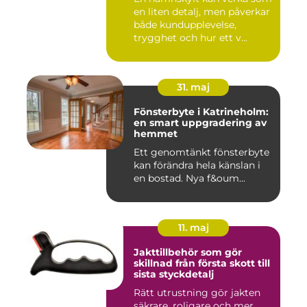
en liten detalj, men påverkar
både kundupplevelse,
trygghet och hur ett v...
31. maj
Fönsterbyte i Katrineholm:
en smart uppgradering av
hemmet
Ett genomtänkt fönsterbyte
kan förändra hela känslan i
en bostad. Nya f&oum...
11. maj
Jakttillbehör som gör
skillnad från första skott till
sista styckdetalj
Rätt utrustning gör jakten
säkrare, roligare och mer