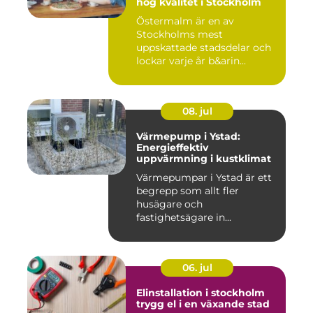
hög kvalitet i Stockholm
Östermalm är en av
Stockholms mest
uppskattade stadsdelar och
lockar varje år b&arin...
08. jul
Värmepump i Ystad:
Energieffektiv
uppvärmning i kustklimat
Värmepumpar i Ystad är ett
begrepp som allt fler
husägare och
fastighetsägare in...
06. jul
Elinstallation i stockholm
trygg el i en växande stad