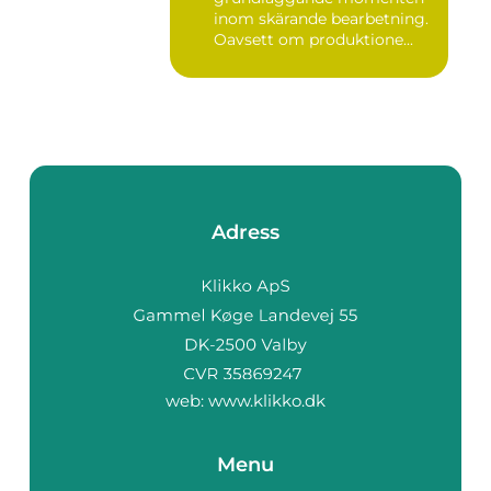
inom skärande bearbetning.
Oavsett om produktione...
Adress
web:
www.klikko.dk
Menu