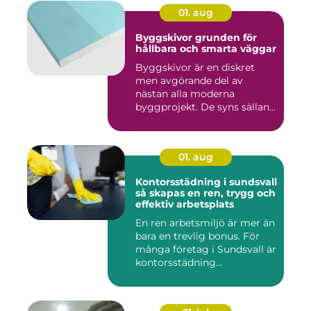
01. aug
Byggskivor grunden för
hållbara och smarta väggar
Byggskivor är en diskret
men avgörande del av
nästan alla moderna
byggprojekt. De syns sällan
när hu...
01. aug
Kontorsstädning i sundsvall
så skapas en ren, trygg och
effektiv arbetsplats
En ren arbetsmiljö är mer än
bara en trevlig bonus. För
många företag i Sundsvall är
kontorsstädning...