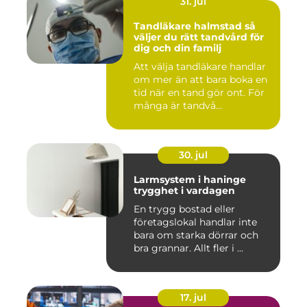
31. jul
Tandläkare halmstad så
väljer du rätt tandvård för
dig och din familj
Att välja tandläkare handlar
om mer än att bara boka en
tid när en tand gör ont. För
många är tandvå...
30. jul
Larmsystem i haninge
trygghet i vardagen
En trygg bostad eller
företagslokal handlar inte
bara om starka dörrar och
bra grannar. Allt fler i ...
17. jul