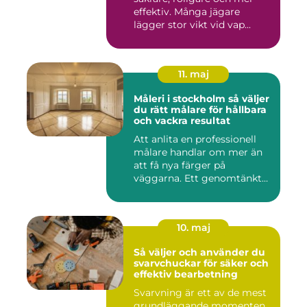
effektiv. Många jägare
lägger stor vikt vid vap...
11. maj
Måleri i stockholm så väljer
du rätt målare för hållbara
och vackra resultat
Att anlita en professionell
målare handlar om mer än
att få nya färger på
väggarna. Ett genomtänkt
m...
10. maj
Så väljer och använder du
svarvchuckar för säker och
effektiv bearbetning
Svarvning är ett av de mest
grundläggande momenten