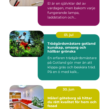
El är en självklar del av
vardagen, men bakom varje
fungerande lampa,
laddstation och
ventilationsan...
01. jul
Trädgårdsmästare gotland
kunskap, omsorg och
hållbar grönska
En erfaren trädgårdsmästare
på Gotland gör mer än att
klippa gräs och beskära träd.
På en ö med kalk...
30. jun
Måleri göteborg så hittar
du rätt kvalitet för hem och
fasad