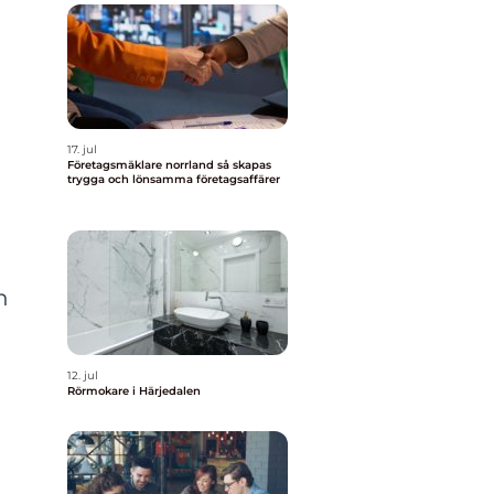
17. jul
Företagsmäklare norrland så skapas
trygga och lönsamma företagsaffärer
n
12. jul
Rörmokare i Härjedalen