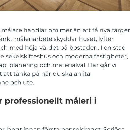
ll målare handlar om mer än att få nya färge
nkt måleriarbete skyddar huset, lyfter
och med höja värdet på bostaden. I en stad
 sekelskifteshus och moderna fastigheter,
p, planering och materialval. Här går vi
 att tänka på när du ska anlita
nne och ute.
professionellt måleri i
ar långt innan första penseldraget. Seriösa