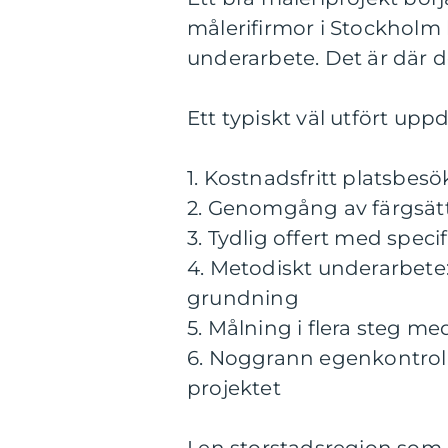
målerifirmor i Stockholm l
underarbete. Det är där d
Ett typiskt väl utfört upp
1. Kostnadsfritt platsbes
2. Genomgång av färgsätt
3. Tydlig offert med speci
4. Metodiskt underarbete:
grundning
5. Målning i flera steg 
6. Noggrann egenkontro
projektet