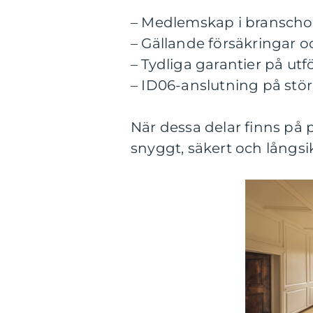
– Medlemskap i branscho
– Gällande försäkringar 
– Tydliga garantier på utf
– ID06-anslutning på stö
När dessa delar finns på 
snyggt, säkert och långsik