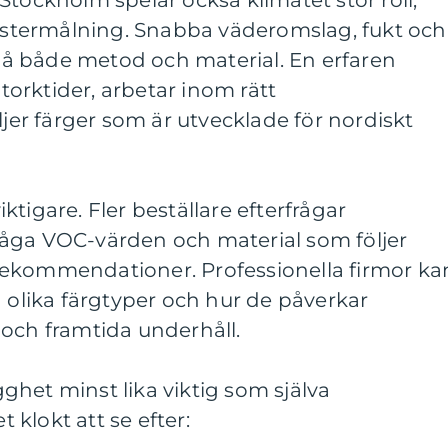
Stockholm spelar också klimatet stor roll,
önstermålning. Snabba väderomslag, fukt och
v på både metod och material. En erfaren
 torktider, arbetar inom rätt
ljer färger som är utvecklade för nordiskt
viktigare. Fler beställare efterfrågar
åga VOC-värden och material som följer
ekommendationer. Professionella firmor ka
n olika färgtyper och hur de påverkar
 och framtida underhåll.
het minst lika viktig som själva
t klokt att se efter: