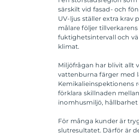
I en storstadsregion som 
särskilt vid fasad- och f
UV-ljus ställer extra kra
målare följer tillverkarens
fuktighetsintervall och vä
klimat.
Miljöfrågan har blivit allt 
vattenburna färger med l
Kemikalieinspektionens r
förklara skillnaden mella
inomhusmiljö, hållbarhet
För många kunder är trygg
slutresultatet. Därför är de