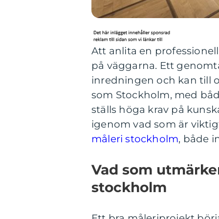
Att anlita en professione
på väggarna. Ett genomtä
inredningen och kan till 
som Stockholm, med både
ställs höga krav på kunska
igenom vad som är viktigt
måleri stockholm
, både i
Vad som utmärker 
stockholm
Ett bra måleriprojekt börj