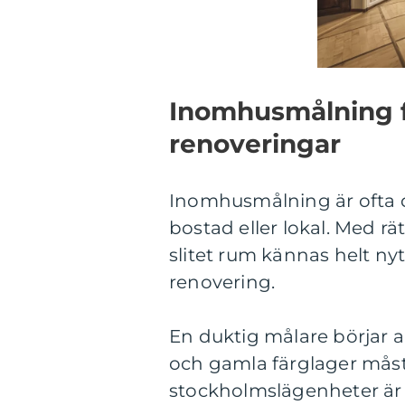
Inomhusmålning f
renoveringar
Inomhusmålning är ofta d
bostad eller lokal. Med r
slitet rum kännas helt n
renovering.
En duktig målare börjar a
och gamla färglager måste
stockholmslägenheter är 