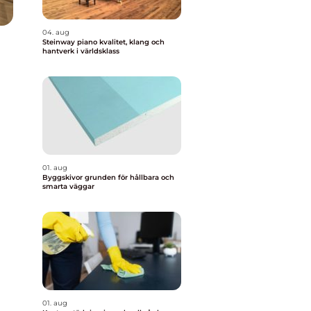
04. aug
Steinway piano kvalitet, klang och
hantverk i världsklass
r
01. aug
Byggskivor grunden för hållbara och
smarta väggar
01. aug