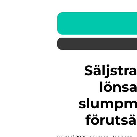
Säljstrategi som skapar
lönsa
slumpmäs
förutsä