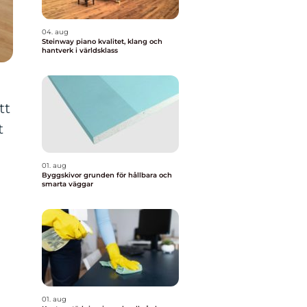
04. aug
Steinway piano kvalitet, klang och
hantverk i världsklass
tt
t
01. aug
Byggskivor grunden för hållbara och
smarta väggar
a
01. aug