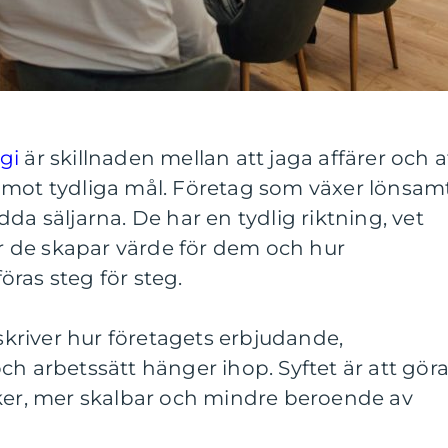
egi
är skillnaden mellan att jaga affärer och a
 mot tydliga mål. Företag som växer lönsam
da säljarna. De har en tydlig riktning, vet
hur de skapar värde för dem och hur
ras steg för steg.
eskriver hur företagets erbjudande,
ch arbetssätt hänger ihop. Syftet är att gör
äker, mer skalbar och mindre beroende av