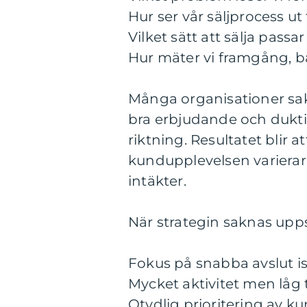
Hur ser vår säljprocess ut 
Vilket sätt att sälja pass
Hur mäter vi framgång, bå
Många organisationer sakn
bra erbjudande och duk
riktning. Resultatet blir at
kundupplevelsen varierar 
intäkter.
När strategin saknas upp
Fokus på snabba avslut ist
Mycket aktivitet men låg 
Otydlig prioritering av ku