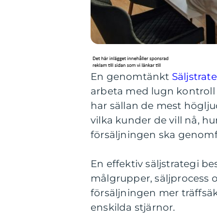
En genomtänkt
Säljstrat
arbeta med lugn kontroll
har sällan de mest högljud
vilka kunder de vill nå, 
försäljningen ska genomfö
En effektiv säljstrategi b
målgrupper, säljprocess o
försäljningen mer träffs
enskilda stjärnor.