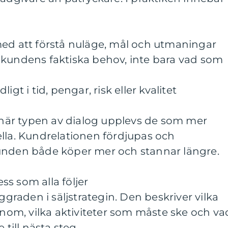
med att förstå nuläge, mål och utmaningar
 kundens faktiska behov, inte bara vad som
igt i tid, pengar, risk eller kvalitet
n här typen av dialog upplevs de som mer
lla. Kundrelationen fördjupas och
unden både köper mer och stannar längre.
s som alla följer
yggraden i säljstrategin. Den beskriver vilka
genom, vilka aktiviteter som måste ske och va
 till nästa steg.