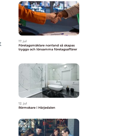
17. jul
t
Företagsmäklare norrland så skapas
trygga och lönsamma företagsaffärer
12. jul
Rörmokare i Härjedalen