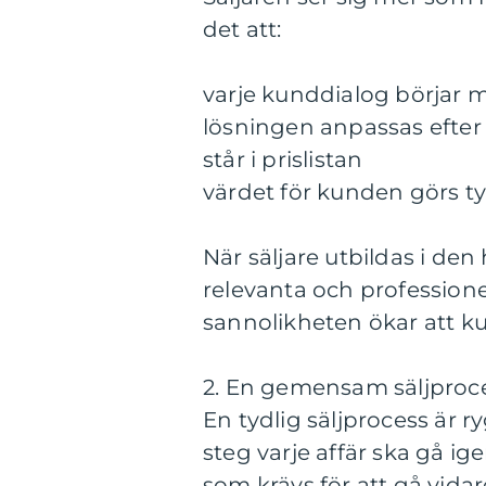
det att:
varje kunddialog börjar 
lösningen anpassas efter
står i prislistan
värdet för kunden görs tydl
När säljare utbildas i de
relevanta och professione
sannolikheten ökar att k
2. En gemensam säljproces
En tydlig säljprocess är r
steg varje affär ska gå i
som krävs för att gå vidare