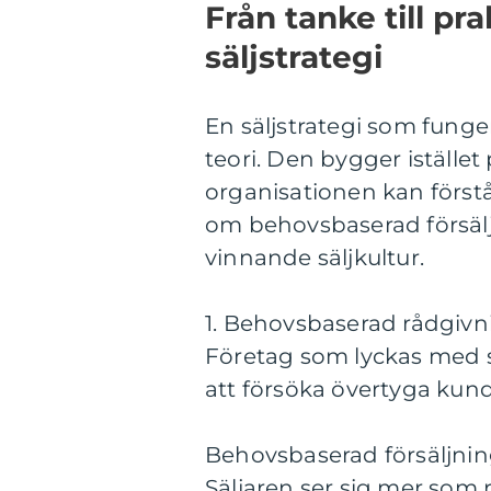
Från tanke till pr
säljstrategi
En säljstrategi som funge
teori. Den bygger istället
organisationen kan förstå
om behovsbaserad försäl
vinnande säljkultur.
1. Behovsbaserad rådgivnin
Företag som lyckas med si
att försöka övertyga kunde
Behovsbaserad försäljnin
Säljaren ser sig mer som 