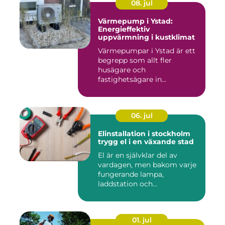
08. jul
Värmepump i Ystad:
Energieffektiv
uppvärmning i kustklimat
Värmepumpar i Ystad är ett
begrepp som allt fler
husägare och
fastighetsägare in...
06. jul
Elinstallation i stockholm
trygg el i en växande stad
El är en självklar del av
vardagen, men bakom varje
fungerande lampa,
laddstation och
ventilationsan...
01. jul