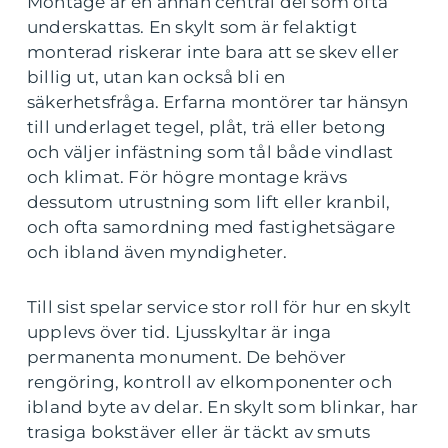
Montage är en annan central del som ofta
underskattas. En skylt som är felaktigt
monterad riskerar inte bara att se skev eller
billig ut, utan kan också bli en
säkerhetsfråga. Erfarna montörer tar hänsyn
till underlaget tegel, plåt, trä eller betong
och väljer infästning som tål både vindlast
och klimat. För högre montage krävs
dessutom utrustning som lift eller kranbil,
och ofta samordning med fastighetsägare
och ibland även myndigheter.
Till sist spelar service stor roll för hur en skylt
upplevs över tid. Ljusskyltar är inga
permanenta monument. De behöver
rengöring, kontroll av elkomponenter och
ibland byte av delar. En skylt som blinkar, har
trasiga bokstäver eller är täckt av smuts