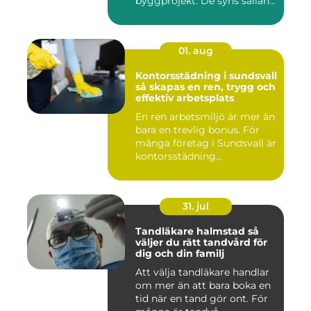
byggprojekt. De syns sällan
när hu...
01. aug
Kontorsstädning i sundsvall
så skapas en ren, trygg och
effektiv arbetsplats
En ren arbetsmiljö är mer än
bara en trevlig bonus. För
många företag i Sundsvall är
kontorsstädning...
31. jul
Tandläkare halmstad så
väljer du rätt tandvård för
dig och din familj
Att välja tandläkare handlar
om mer än att bara boka en
tid när en tand gör ont. För