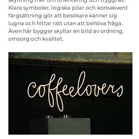
skyltning mer om orientering och trygghet.
Klara symboler, logiska pilar och konsekvent
färgsättning gör att besökare känner sig
lugna och hittar rätt utan att behöva fråga.
Även här bygger skyltar en bild av ordning,
omsorg och kvalitet.