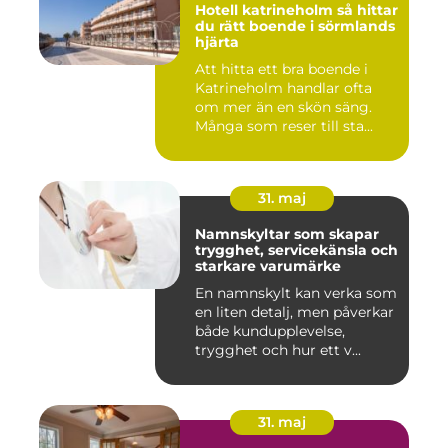
Hotell katrineholm så hittar
du rätt boende i sörmlands
hjärta
Att hitta ett bra boende i
Katrineholm handlar ofta
om mer än en skön säng.
Många som reser till sta...
31. maj
Namnskyltar som skapar
trygghet, servicekänsla och
starkare varumärke
En namnskylt kan verka som
en liten detalj, men påverkar
både kundupplevelse,
trygghet och hur ett v...
31. maj