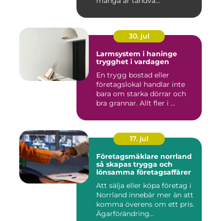
många är tandvå...
30. jul
Larmsystem i haninge
trygghet i vardagen
En trygg bostad eller
företagslokal handlar inte
bara om starka dörrar och
bra grannar. Allt fler i ...
17. jul
Företagsmäklare norrland
så skapas trygga och
lönsamma företagsaffärer
Att sälja eller köpa företag i
Norrland innebär mer än att
komma överens om ett pris.
Ägarförändring...