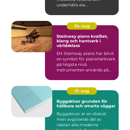
underhålla ela...
04. aug
Steinway piano kvalitet,
klang och hantverk i
världsklass
Ett Steinway piano har blivit
en symbol för pianohantverk
på högsta nivå.
Instrumenten används på
ko...
01. aug
Byggskivor grunden för
hållbara och smarta väggar
Byggskivor är en diskret
men avgörande del av
nästan alla moderna