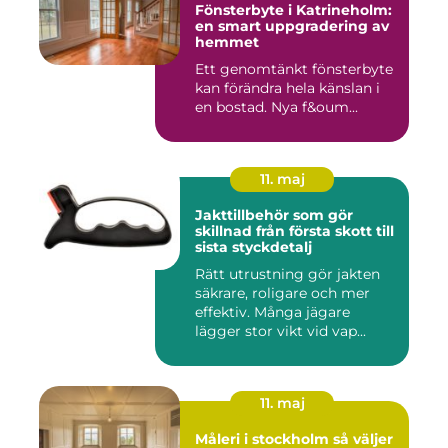
Fönsterbyte i Katrineholm:
en smart uppgradering av
hemmet
Ett genomtänkt fönsterbyte
kan förändra hela känslan i
en bostad. Nya f&oum...
11. maj
Jakttillbehör som gör
skillnad från första skott till
sista styckdetalj
Rätt utrustning gör jakten
säkrare, roligare och mer
effektiv. Många jägare
lägger stor vikt vid vap...
11. maj
Måleri i stockholm så väljer