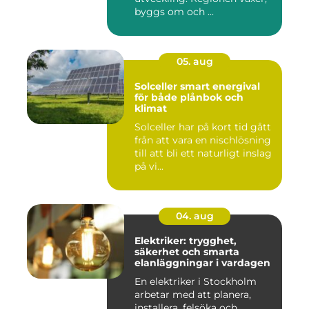
byggs om och ...
05. aug
Solceller smart energival
för både plånbok och
klimat
Solceller har på kort tid gått
från att vara en nischlösning
till att bli ett naturligt inslag
på vi...
04. aug
Elektriker: trygghet,
säkerhet och smarta
elanläggningar i vardagen
En elektriker i Stockholm
arbetar med att planera,
installera, felsöka och