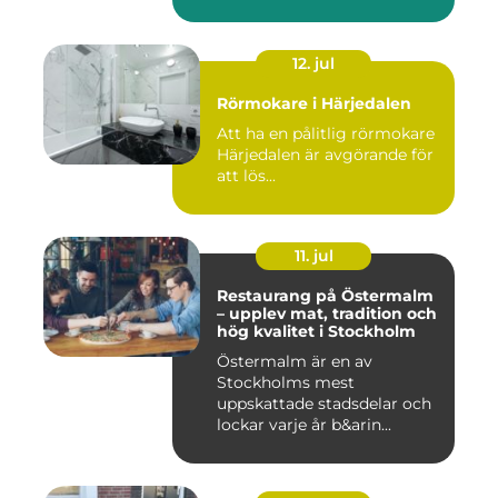
12. jul
Rörmokare i Härjedalen
Att ha en pålitlig rörmokare
Härjedalen är avgörande för
att lös...
11. jul
Restaurang på Östermalm
– upplev mat, tradition och
hög kvalitet i Stockholm
Östermalm är en av
Stockholms mest
uppskattade stadsdelar och
lockar varje år b&arin...