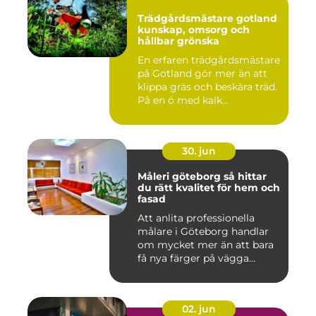
Trädgårdsmästare gotland
kunskap, omsorg och
hållbar grönska
En erfaren trädgårdsmästare
på Gotland gör mer än att
klippa gräs och beskära träd.
På en ö med kalk...
30. jun
Måleri göteborg så hittar
du rätt kvalitet för hem och
fasad
Att anlita professionella
målare i Göteborg handlar
om mycket mer än att bara
få nya färger på vägga...
02. jun