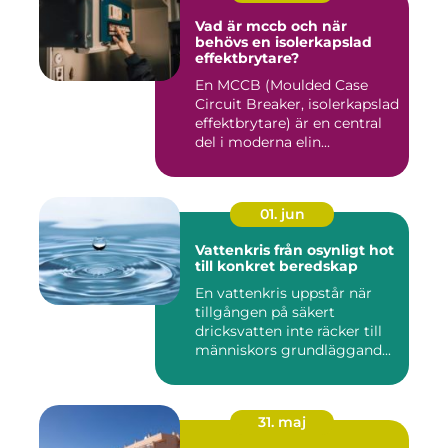
Vad är mccb och när
behövs en isolerkapslad
effektbrytare?
En MCCB (Moulded Case
Circuit Breaker, isolerkapslad
effektbrytare) är en central
del i moderna elin...
01. jun
Vattenkris från osynligt hot
till konkret beredskap
En vattenkris uppstår när
tillgången på säkert
dricksvatten inte räcker till
människors grundläggand...
31. maj