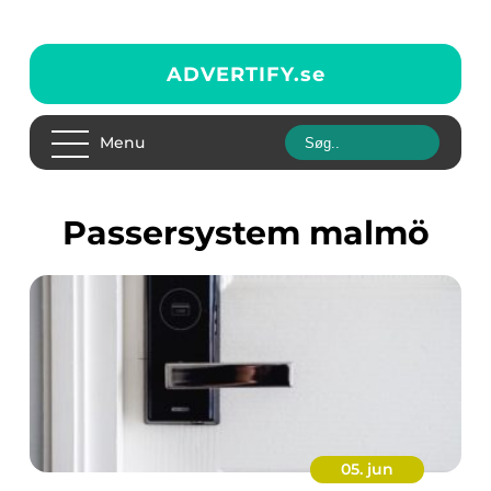
ADVERTIFY.
se
Menu
passersystem malmö
05. jun