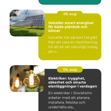
05. aug
Solceller smart energival
för både plånbok och
klimat
Solceller har på kort tid gått
från att vara en nischlösning
till att bli ett naturligt inslag
på vi...
04. aug
Elektriker: trygghet,
säkerhet och smarta
elanläggningar i vardagen
En elektriker i Stockholm
arbetar med att planera,
installera, felsöka och
underhålla ela...