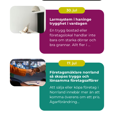
30. jul
Larmsystem i haninge
trygghet i vardagen
En trygg bostad eller
företagslokal handlar inte
bara om starka dörrar och
bra grannar. Allt fler i ...
17. jul
Företagsmäklare norrland
så skapas trygga och
lönsamma företagsaffärer
Att sälja eller köpa företag i
Norrland innebär mer än att
komma överens om ett pris.
Ägarförändring...