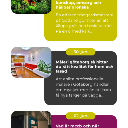
kunskap, omsorg och
hållbar grönska
En erfaren trädgårdsmästare
på Gotland gör mer än att
klippa gräs och beskära träd.
På en ö med kalk...
30. jun
Måleri göteborg så hittar
du rätt kvalitet för hem och
fasad
Att anlita professionella
målare i Göteborg handlar
om mycket mer än att bara
få nya färger på vägga...
02. jun
Vad är mccb och när