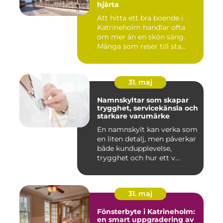
hjärta
Att hitta ett bra boende i
Katrineholm handlar ofta
om mer än en skön säng.
Många som reser till sta...
31. maj
Namnskyltar som skapar
trygghet, servicekänsla och
starkare varumärke
En namnskylt kan verka som
en liten detalj, men påverkar
både kundupplevelse,
trygghet och hur ett v...
31. maj
Fönsterbyte i Katrineholm:
en smart uppgradering av