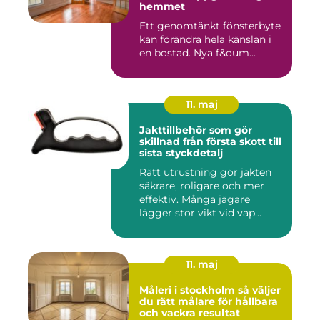
hemmet
Ett genomtänkt fönsterbyte
kan förändra hela känslan i
en bostad. Nya f&oum...
11. maj
Jakttillbehör som gör
skillnad från första skott till
sista styckdetalj
Rätt utrustning gör jakten
säkrare, roligare och mer
effektiv. Många jägare
lägger stor vikt vid vap...
11. maj
Måleri i stockholm så väljer
du rätt målare för hållbara
och vackra resultat