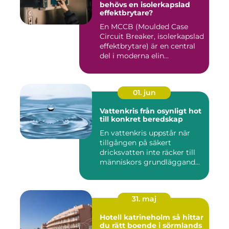
behövs en isolerkapslad
effektbrytare?
En MCCB (Moulded Case
Circuit Breaker, isolerkapslad
effektbrytare) är en central
del i moderna elin...
01. jun
Vattenkris från osynligt hot
till konkret beredskap
En vattenkris uppstår när
tillgången på säkert
dricksvatten inte räcker till
människors grundläggand...
31. maj
Hotell katrineholm så hittar
du rätt boende i sörmlands