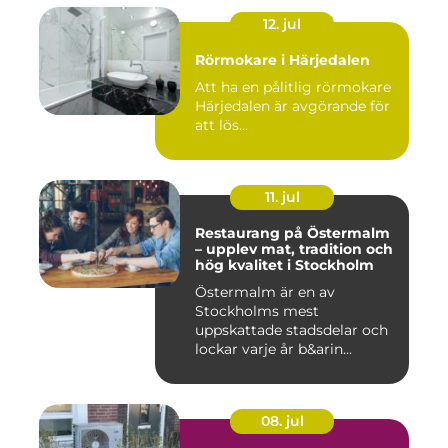
12. jul
Rörmokare i Härjedalen
Att ha en pålitlig rörmokare
Härjedalen är avgörande för
att lös...
11. jul
Restaurang på Östermalm
– upplev mat, tradition och
hög kvalitet i Stockholm
Östermalm är en av
Stockholms mest
uppskattade stadsdelar och
lockar varje år b&arin...
08. jul