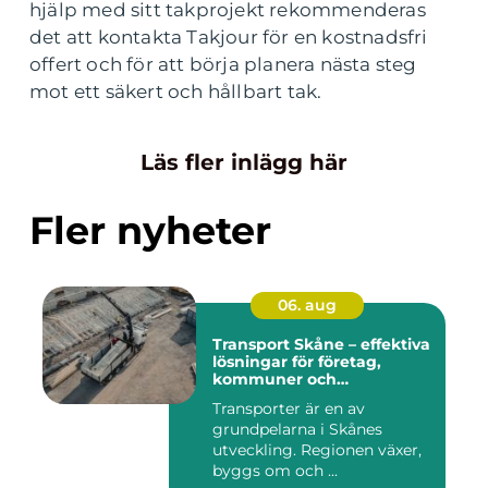
hjälp med sitt takprojekt rekommenderas
det att kontakta Takjour för en kostnadsfri
offert och för att börja planera nästa steg
mot ett säkert och hållbart tak.
Läs fler inlägg här
Fler nyheter
06. aug
Transport Skåne – effektiva
lösningar för företag,
kommuner och
privatpersoner
Transporter är en av
grundpelarna i Skånes
utveckling. Regionen växer,
byggs om och ...