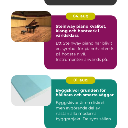
04. aug
Steinway piano kvalitet,
klang och hantverk i
världsklass
Ett Steinway piano har blivit
en symbol för pianohantverk
på högsta nivå.
Instrumenten används på
ko...
01. aug
Byggskivor grunden för
hållbara och smarta väggar
Byggskivor är en diskret
men avgörande del av
nästan alla moderna
byggprojekt. De syns sällan
när hu...