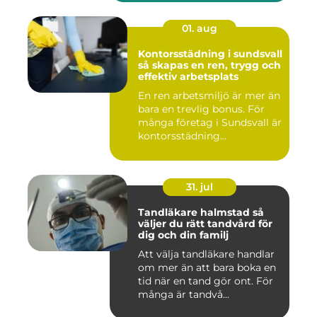
01. aug
Kontorsstädning i sundsvall
så skapas en ren, trygg och
effektiv arbetsplats
En ren arbetsmiljö är mer än
bara en trevlig bonus. För
många företag i Sundsvall är
kontorsstädning...
31. jul
Tandläkare halmstad så
väljer du rätt tandvård för
dig och din familj
Att välja tandläkare handlar
om mer än att bara boka en
tid när en tand gör ont. För
många är tandvå...