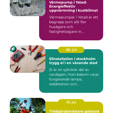
Värmepump i Ystad:
Energieffektiv
uppvärmning i kustklimat
Värmepumpar i Ystad är ett
begrepp som allt fler
husägare och
fastighetsägare in...
06. jul
Elinstallation i stockholm
trygg el i en växande stad
El är en självklar del av
vardagen, men bakom varje
fungerande lampa,
laddstation och
ventilationsan...
01. jul
Trädgårdsmästare gotland