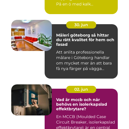
På en ö med kalk...
30. jun
Måleri göteborg så hittar
du rätt kvalitet för hem och
fasad
Att anlita professionella
målare i Göteborg handlar
om mycket mer än att bara
få nya färger på vägga...
02. jun
Vad är mccb och när
behövs en isolerkapslad
effektbrytare?
En MCCB (Moulded Case
Circuit Breaker, isolerkapslad
effektbrytare) är en central