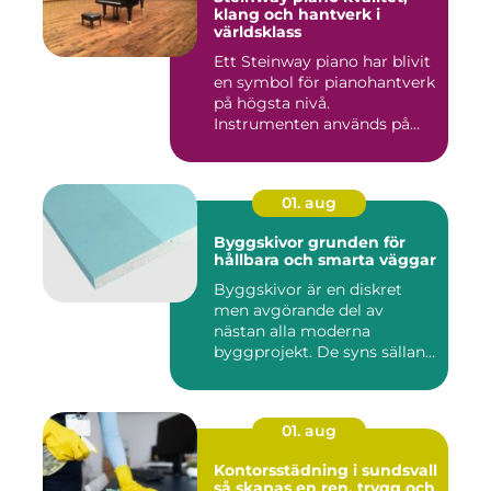
klang och hantverk i
världsklass
Ett Steinway piano har blivit
en symbol för pianohantverk
på högsta nivå.
Instrumenten används på
ko...
01. aug
Byggskivor grunden för
hållbara och smarta väggar
Byggskivor är en diskret
men avgörande del av
nästan alla moderna
byggprojekt. De syns sällan
när hu...
01. aug
Kontorsstädning i sundsvall
så skapas en ren, trygg och