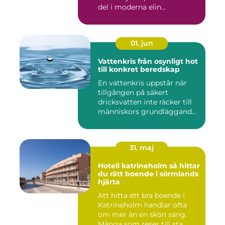
del i moderna elin...
01. jun
Vattenkris från osynligt hot
till konkret beredskap
En vattenkris uppstår när
tillgången på säkert
dricksvatten inte räcker till
människors grundläggand...
31. maj
Hotell katrineholm så hittar
du rätt boende i sörmlands
hjärta
Att hitta ett bra boende i
Katrineholm handlar ofta
om mer än en skön säng.
Många som reser till sta...