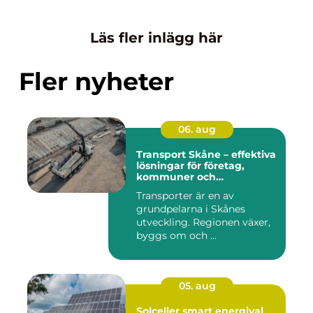
Läs fler inlägg här
Fler nyheter
06. aug
Transport Skåne – effektiva
lösningar för företag,
kommuner och
privatpersoner
Transporter är en av
grundpelarna i Skånes
utveckling. Regionen växer,
byggs om och ...
05. aug
Solceller smart energival