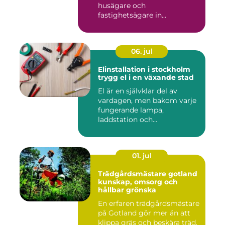
husägare och
fastighetsägare in...
06. jul
Elinstallation i stockholm
trygg el i en växande stad
El är en självklar del av
vardagen, men bakom varje
fungerande lampa,
laddstation och
ventilationsan...
01. jul
Trädgårdsmästare gotland
kunskap, omsorg och
hållbar grönska
En erfaren trädgårdsmästare
på Gotland gör mer än att
klippa gräs och beskära träd.