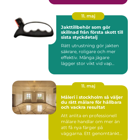
11. maj
Jakttillbehör som gör
skillnad från första skott till
sista styckdetalj
Rätt utrustning gör jakten
säkrare, roligare och mer
effektiv. Många jägare
lägger stor vikt vid vap...
11. maj
Måleri i stockholm så väljer
du rätt målare för hållbara
och vackra resultat
Att anlita en professionell
målare handlar om mer än
att få nya färger på
väggarna. Ett genomtänkt
m...