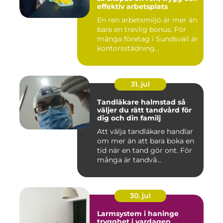
effektiv arbetsplats
En ren arbetsmiljö är mer än
bara en trevlig bonus. För
många företag i Sundsvall är
kontorsstädning...
31. jul
Tandläkare halmstad så
väljer du rätt tandvård för
dig och din familj
Att välja tandläkare handlar
om mer än att bara boka en
tid när en tand gör ont. För
många är tandvå...
30. jul
Larmsystem i haninge
trygghet i vardagen