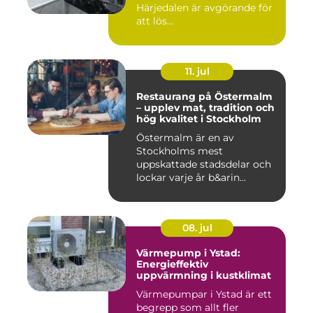
Härjedalen är avgörande för
att lös...
11. jul
Restaurang på Östermalm
– upplev mat, tradition och
hög kvalitet i Stockholm
Östermalm är en av
Stockholms mest
uppskattade stadsdelar och
lockar varje år b&arin...
08. jul
Värmepump i Ystad:
Energieffektiv
uppvärmning i kustklimat
Värmepumpar i Ystad är ett
begrepp som allt fler