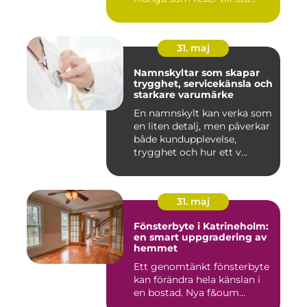
31. maj
Namnskyltar som skapar
trygghet, servicekänsla och
starkare varumärke
En namnskylt kan verka som
en liten detalj, men påverkar
både kundupplevelse,
trygghet och hur ett v...
31. maj
Fönsterbyte i Katrineholm:
en smart uppgradering av
hemmet
Ett genomtänkt fönsterbyte
kan förändra hela känslan i
en bostad. Nya f&oum...