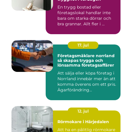
En trygg bostad eller
företagslokal handlar inte
bara om starka dörrar och
bra grannar. Allt fler i ...
17. jul
Företagsmäklare norrland
så skapas trygga och
lönsamma företagsaffärer
Att sälja eller köpa företag i
Norrland innebär mer än att
komma överens om ett pris.
Ägarförändring...
12. jul
Rörmokare i Härjedalen
Att ha en pålitlig rörmokare