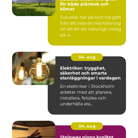
för både plånbok och
klimat
Solceller har på kort tid gått
från att vara en nischlösning
till att bli ett naturligt inslag
på vi...
04. aug
Elektriker: trygghet,
säkerhet och smarta
elanläggningar i vardagen
En elektriker i Stockholm
arbetar med att planera,
installera, felsöka och
underhålla ela...
04. aug
Steinway piano kvalitet,