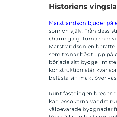
Historiens vingsl
Marstrandsön bjuder på e
som ön själv. Från dess str
charmiga gatorna som vit
Marstrandsön en berättels
som tronar högt upp på 
började sitt bygge i mit
konstruktion står kvar s
befästa sin makt över väs
Runt fästningen breder d
kan besökarna vandra run
välbevarade byggnader frå