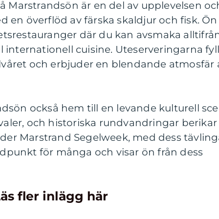
på Marstrandsön är en del av upplevelsen oc
en överflöd av färska skaldjur och fisk. Ön
itetsrestauranger där du kan avsmaka alltifrå
ll internationell cuisine. Uteserveringarna fyl
året och erbjuder en blendande atmosfär 
sön också hem till en levande kulturell sce
ivaler, och historiska rundvandringar berikar
under Marstrand Segelweek, med dess tävling
öjdpunkt för många och visar ön från dess
äs fler inlägg här