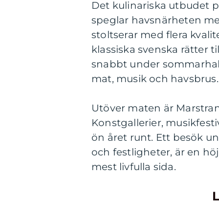
Det kulinariska utbudet 
speglar havsnärheten med 
stoltserar med flera kval
klassiska svenska rätter ti
snabbt under sommarhalv
mat, musik och havsbrus.
Utöver maten är Marstrand
Konstgallerier, musikfest
ön året runt. Ett besök 
och festligheter, är en h
mest livfulla sida.
L