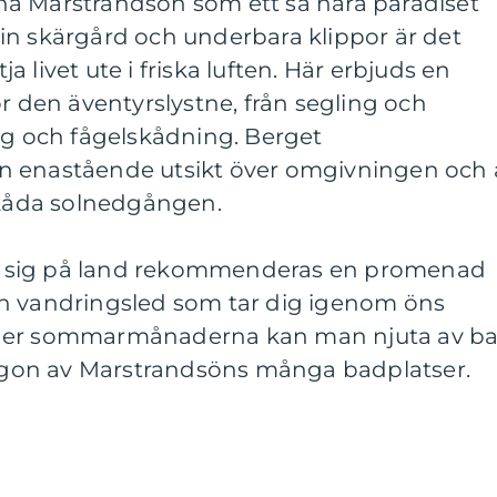
a Marstrandsön som ett så nära paradiset
in skärgård och underbara klippor är det
tja livet ute i friska luften. Här erbjuds en
ör den äventyrslystne, från segling och
ng och fågelskådning. Berget
n enastående utsikt över omgivningen och 
 skåda solnedgången.
lla sig på land rekommenderas en promenad
n vandringsled som tar dig igenom öns
nder sommarmånaderna kan man njuta av b
 någon av Marstrandsöns många badplatser.