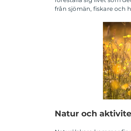
föreställa sig livet som d
från sjömän, fiskare och
Natur och aktivit