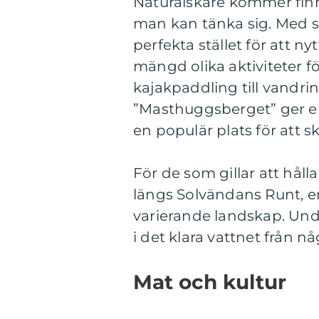
Naturälskare kommer finn
man kan tänka sig. Med s
perfekta stället för att nyt
mängd olika aktiviteter f
kajakpaddling till vandri
”Masthuggsberget” ger e
en populär plats för att
För de som gillar att hå
längs Solvändans Runt, e
varierande landskap. U
i det klara vattnet från
Mat och kultur