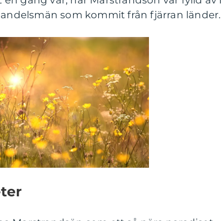
et en gång var, när Marstrandsön var fylld av l
 handelsmän som kommit från fjärran länder.
eter