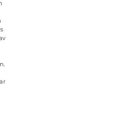
h
n
ls
av
n.
ar