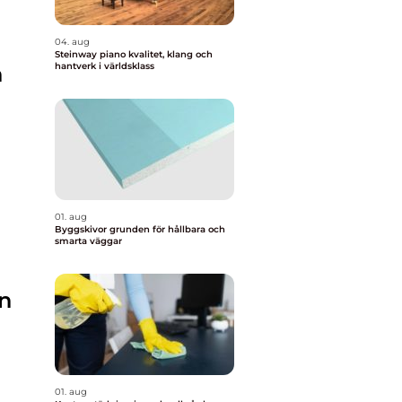
04. aug
Steinway piano kvalitet, klang och
hantverk i världsklass
n
01. aug
Byggskivor grunden för hållbara och
smarta väggar
ön
01. aug