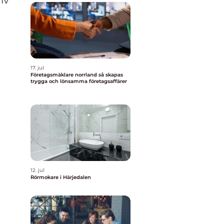
iv
17. jul
Företagsmäklare norrland så skapas
trygga och lönsamma företagsaffärer
12. jul
Rörmokare i Härjedalen