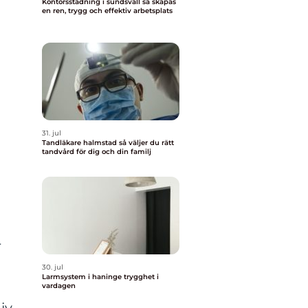
Kontorsstädning i sundsvall så skapas
en ren, trygg och effektiv arbetsplats
31. jul
Tandläkare halmstad så väljer du rätt
tandvård för dig och din familj
r
30. jul
Larmsystem i haninge trygghet i
vardagen