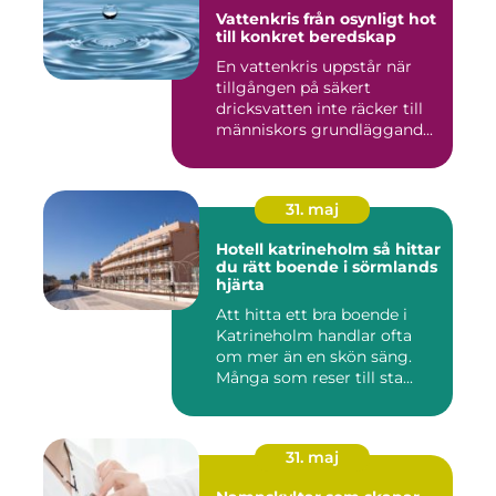
Vattenkris från osynligt hot
till konkret beredskap
En vattenkris uppstår när
tillgången på säkert
dricksvatten inte räcker till
människors grundläggand...
31. maj
Hotell katrineholm så hittar
du rätt boende i sörmlands
hjärta
Att hitta ett bra boende i
Katrineholm handlar ofta
om mer än en skön säng.
Många som reser till sta...
31. maj