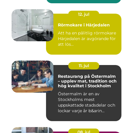
12. jul
Rörmokare i Härjedalen
Att ha en pålitlig rörmokare
Härjedalen är avgörande för
att lös...
11. jul
Restaurang på Östermalm
– upplev mat, tradition och
hög kvalitet i Stockholm
Östermalm är en av
Stockholms mest
uppskattade stadsdelar och
lockar varje år b&arin...
08. jul