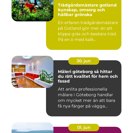
Trädgårdsmästare gotland
kunskap, omsorg och
hållbar grönska
En erfaren trädgårdsmästare
på Gotland gör mer än att
klippa gräs och beskära träd.
På en ö med kalk...
30. jun
Måleri göteborg så hittar
du rätt kvalitet för hem och
fasad
Att anlita professionella
målare i Göteborg handlar
om mycket mer än att bara
få nya färger på vägga...
01. jun