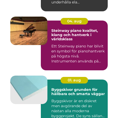
underhålla ela...
04. aug
Steinway piano kvalitet,
klang och hantverk i
världsklass
Ett Steinway piano har blivit
en symbol för pianohantverk
på högsta nivå.
Instrumenten används på
ko...
01. aug
Byggskivor grunden för
hållbara och smarta väggar
Byggskivor är en diskret
men avgörande del av
nästan alla moderna
byggprojekt. De syns sällan