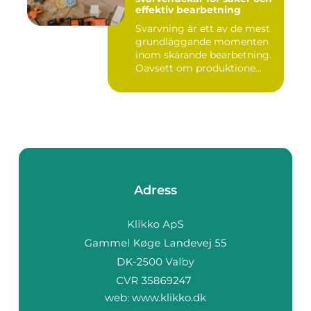
effektiv bearbetning
Svarvning är ett av de mest
grundläggande momenten
inom skärande bearbetning.
Oavsett om produktione...
Adress
web:
www.klikko.dk