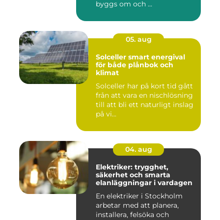
byggs om och ...
05. aug
Solceller smart energival
för både plånbok och
klimat
Solceller har på kort tid gått
från att vara en nischlösning
till att bli ett naturligt inslag
på vi...
04. aug
Elektriker: trygghet,
säkerhet och smarta
elanläggningar i vardagen
En elektriker i Stockholm
arbetar med att planera,
installera, felsöka och