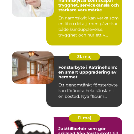
Namnskyltar som skapar
trygghet, servicekänsla och
starkare varumärke
En namnskylt kan verka som
en liten detalj, men påverkar
både kundupplevelse,
trygghet och hur ett v...
31. maj
Fönsterbyte i Katrineholm:
en smart uppgradering av
hemmet
Ett genomtänkt fönsterbyte
kan förändra hela känslan i
en bostad. Nya f&oum...
11. maj
Jakttillbehör som gör
skillnad från första skott till