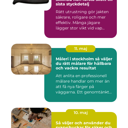
sista styckdetalj
Rätt utrustning gör jakten
säkrare, roligare och mer
effektiv. Många jägare
lägger stor vikt vid vap...
11. maj
Måleri i stockholm så väljer
du rätt målare för hållbara
och vackra resultat
Att anlita en professionell
målare handlar om mer än
att få nya färger på
väggarna. Ett genomtänkt
m...
10. maj
Så väljer och använder du
svarvchuckar för säker och