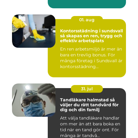
när hu...
01. aug
Kontorsstädning i sundsvall
så skapas en ren, trygg och
effektiv arbetsplats
En ren arbetsmiljö är mer än
bara en trevlig bonus. För
många företag i Sundsvall är
kontorsstädning...
31. jul
Tandläkare halmstad så
väljer du rätt tandvård för
dig och din familj
Att välja tandläkare handlar
om mer än att bara boka en
tid när en tand gör ont. För
många är tandvå...