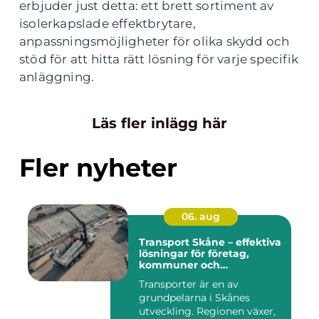
erbjuder just detta: ett brett sortiment av
isolerkapslade effektbrytare,
anpassningsmöjligheter för olika skydd och
stöd för att hitta rätt lösning för varje specifik
anläggning.
Läs fler inlägg här
Fler nyheter
06. aug
Transport Skåne – effektiva
lösningar för företag,
kommuner och
privatpersoner
Transporter är en av
grundpelarna i Skånes
utveckling. Regionen växer,