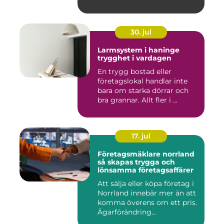
30. jul
Larmsystem i haninge
trygghet i vardagen
En trygg bostad eller
företagslokal handlar inte
bara om starka dörrar och
bra grannar. Allt fler i ...
17. jul
Företagsmäklare norrland
så skapas trygga och
lönsamma företagsaffärer
Att sälja eller köpa företag i
Norrland innebär mer än att
komma överens om ett pris.
Ägarförändring...