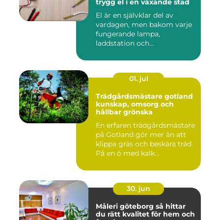
trygg el i en växande stad
El är en självklar del av
vardagen, men bakom varje
fungerande lampa,
laddstation och
ventilationsan...
01. jul
Trädgårdsmästare gotland
kunskap, omsorg och
hållbar grönska
En erfaren trädgårdsmästare
på Gotland gör mer än att
klippa gräs och beskära träd.
På en ö med kalk...
30. jun
Måleri göteborg så hittar
du rätt kvalitet för hem och