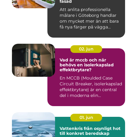
fasad
Att anlita professionella
målare i Göteborg handlar
om mycket mer än att bara
få nya färger på vägga...
02. jun
Vad är mccb och när
behövs en isolerkapslad
effektbrytare?
En MCCB (Moulded Case
Circuit Breaker, isolerkapslad
effektbrytare) är en central
del i moderna elin...
01. jun
Vattenkris från osynligt hot
till konkret beredskap