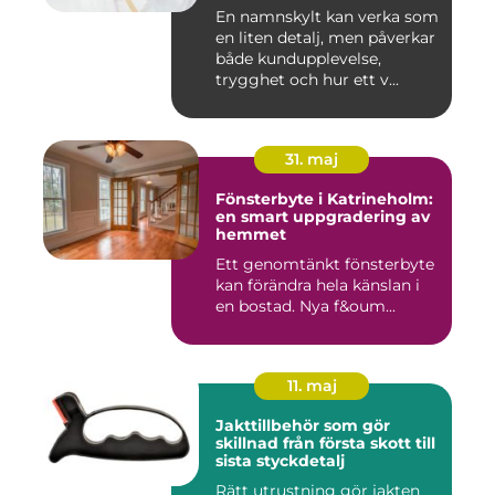
En namnskylt kan verka som
en liten detalj, men påverkar
både kundupplevelse,
trygghet och hur ett v...
31. maj
Fönsterbyte i Katrineholm:
en smart uppgradering av
hemmet
Ett genomtänkt fönsterbyte
kan förändra hela känslan i
en bostad. Nya f&oum...
11. maj
Jakttillbehör som gör
skillnad från första skott till
sista styckdetalj
Rätt utrustning gör jakten