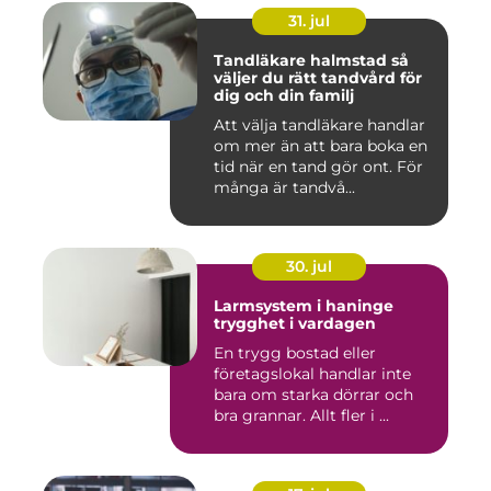
31. jul
Tandläkare halmstad så
väljer du rätt tandvård för
dig och din familj
Att välja tandläkare handlar
om mer än att bara boka en
tid när en tand gör ont. För
många är tandvå...
30. jul
Larmsystem i haninge
trygghet i vardagen
En trygg bostad eller
företagslokal handlar inte
bara om starka dörrar och
bra grannar. Allt fler i ...