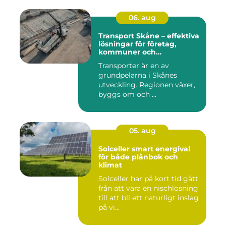
06. aug
Transport Skåne – effektiva
lösningar för företag,
kommuner och
privatpersoner
Transporter är en av
grundpelarna i Skånes
utveckling. Regionen växer,
byggs om och ...
05. aug
Solceller smart energival
för både plånbok och
klimat
Solceller har på kort tid gått
från att vara en nischlösning
till att bli ett naturligt inslag
på vi...