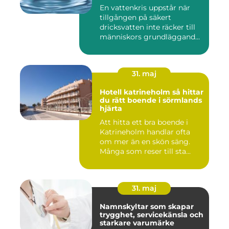
En vattenkris uppstår när
tillgången på säkert
dricksvatten inte räcker till
människors grundläggand...
31. maj
Hotell katrineholm så hittar
du rätt boende i sörmlands
hjärta
Att hitta ett bra boende i
Katrineholm handlar ofta
om mer än en skön säng.
Många som reser till sta...
31. maj
Namnskyltar som skapar
trygghet, servicekänsla och
starkare varumärke