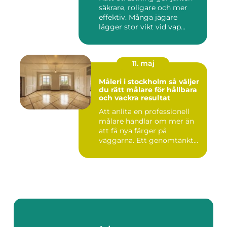
säkrare, roligare och mer
effektiv. Många jägare
lägger stor vikt vid vap...
11. maj
Måleri i stockholm så väljer
du rätt målare för hållbara
och vackra resultat
Att anlita en professionell
målare handlar om mer än
att få nya färger på
väggarna. Ett genomtänkt
m...