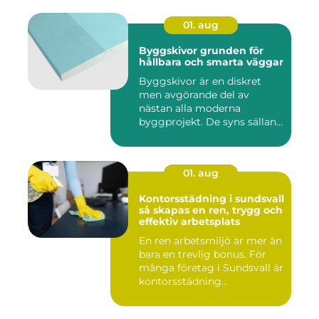
01. aug
Byggskivor grunden för
hållbara och smarta väggar
Byggskivor är en diskret
men avgörande del av
nästan alla moderna
byggprojekt. De syns sällan
när hu...
01. aug
Kontorsstädning i sundsvall
så skapas en ren, trygg och
effektiv arbetsplats
En ren arbetsmiljö är mer än
bara en trevlig bonus. För
många företag i Sundsvall är
kontorsstädning...