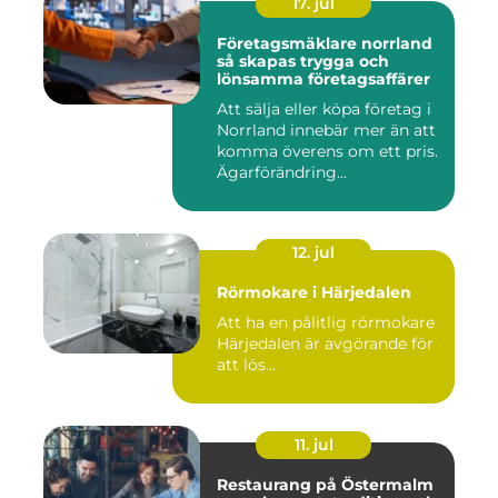
17. jul
Företagsmäklare norrland
så skapas trygga och
lönsamma företagsaffärer
Att sälja eller köpa företag i
Norrland innebär mer än att
komma överens om ett pris.
Ägarförändring...
12. jul
Rörmokare i Härjedalen
Att ha en pålitlig rörmokare
Härjedalen är avgörande för
att lös...
11. jul
Restaurang på Östermalm