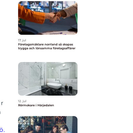
17. jul
Företagsmäklare norrland så skapas
trygga och lönsamma företagsaffärer
12. jul
ar
Rörmokare i Härjedalen
a
mö
.