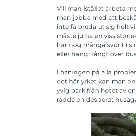
Vill man istället arbeta me
man jobba med att beskär
inte få breda ut sig helt vi
måste ju ha en viss storl
har nog många svurit i si
eller hängt långt över bu
Lösningen på alla problem 
det här yrket kan man en
yvig park från hotet av e
rädda en desperat husäga