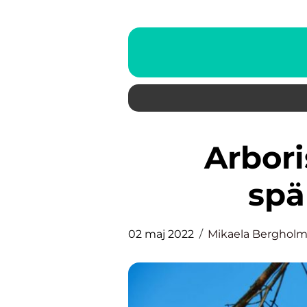
Arborist i Malmö – ett
spä
02 maj 2022
Mikaela Berghol