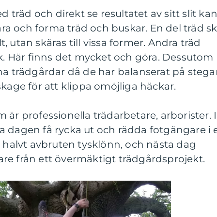
d träd och direkt se resultatet av sitt slit ka
a och forma träd och buskar. En del träd s
lt, utan skäras till vissa former. Andra träd
ek. Här finns det mycket och göra. Dessutom
na trädgårdar då de har balanserat på stega
skage för att klippa omöjliga häckar.
är professionella trädarbetare, arborister. I
a dagen få rycka ut och rädda fotgängare i 
n halvt avbruten tysklönn, och nästa dag
re från ett övermäktigt trädgårdsprojekt.