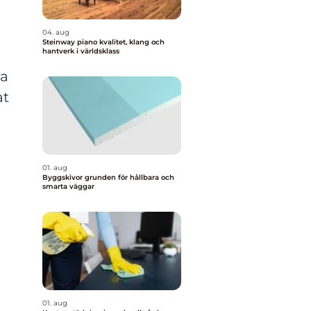
04. aug
Steinway piano kvalitet, klang och
hantverk i världsklass
ra
at
01. aug
Byggskivor grunden för hållbara och
smarta väggar
01. aug