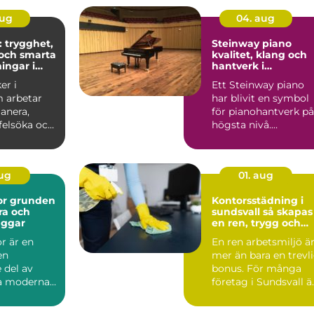
aug
04. aug
: trygghet,
Steinway piano
och smarta
kvalitet, klang och
ingar i
hantverk i
världsklass
er i
Ett Steinway piano
 arbetar
har blivit en symbol
anera,
för pianohantverk på
 felsöka och
högsta nivå.
ela...
Instrumenten
används på ko...
aug
01. aug
den
Kontorsstädning i
ra och
sundsvall så skapas
äggar
en ren, trygg och
effektiv arbetsplats
r är en
En ren arbetsmiljö ä
en
mer än bara en trevl
 del av
bonus. För många
la moderna
företag i Sundsvall ä
kt. De syns
kontorsstädning...
hu...