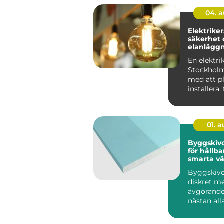
04. 
Elektriker
säkerhet 
elanläggn
vardagen
En elektrik
Stockholm
med att pl
installera,
underhålla 
01. 
Byggskivor grun
för hållba
smarta v
Byggskivo
diskret m
avgörande
nästan al
byggproje
sällan när 