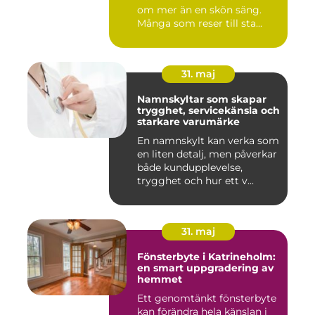
om mer än en skön säng.
Många som reser till sta...
31. maj
Namnskyltar som skapar
trygghet, servicekänsla och
starkare varumärke
En namnskylt kan verka som
en liten detalj, men påverkar
både kundupplevelse,
trygghet och hur ett v...
31. maj
Fönsterbyte i Katrineholm:
en smart uppgradering av
hemmet
Ett genomtänkt fönsterbyte
kan förändra hela känslan i