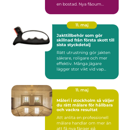
en bostad. Nya f&oum...
11. maj
Jakttillbehör som gör
skillnad från första skott till
sista styckdetalj
Rätt utrustning gör jakten
säkrare, roligare och mer
effektiv. Många jägare
lägger stor vikt vid vap...
11. maj
Måleri i stockholm så väljer
du rätt målare för hållbara
och vackra resultat
Att anlita en professionell
målare handlar om mer än
att få nya färger på