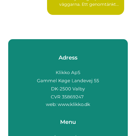
väggarna. Ett genomtänkt
m...
Adress
web:
www.klikko.dk
Menu