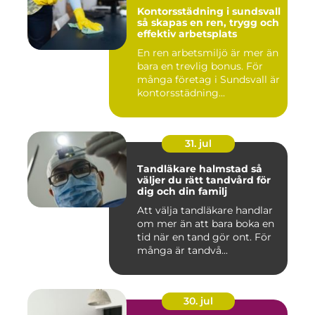
Kontorsstädning i sundsvall
så skapas en ren, trygg och
effektiv arbetsplats
En ren arbetsmiljö är mer än
bara en trevlig bonus. För
många företag i Sundsvall är
kontorsstädning...
31. jul
Tandläkare halmstad så
väljer du rätt tandvård för
dig och din familj
Att välja tandläkare handlar
om mer än att bara boka en
tid när en tand gör ont. För
många är tandvå...
30. jul