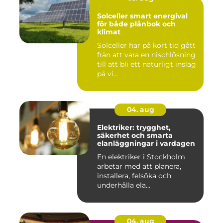
Solceller smart energival
för både plånbok och
klimat
Solceller har på kort tid gått
från att vara en nischlösning
till att bli ett naturligt inslag
på vi...
04. aug
Elektriker: trygghet,
säkerhet och smarta
elanläggningar i vardagen
En elektriker i Stockholm
arbetar med att planera,
installera, felsöka och
underhålla ela...
04. aug