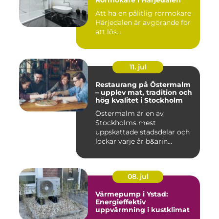
Att ha en pålitlig rörmokare
Härjedalen är avgörande för
att lös...
11. jul
Restaurang på Östermalm
– upplev mat, tradition och
hög kvalitet i Stockholm
Östermalm är en av
Stockholms mest
uppskattade stadsdelar och
lockar varje år b&arin...
08. jul
Värmepump i Ystad:
Energieffektiv
uppvärmning i kustklimat