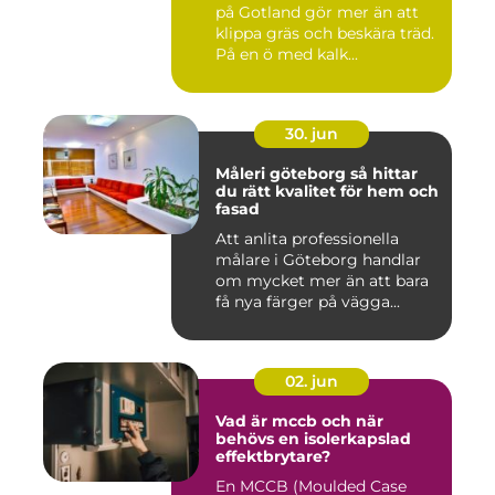
på Gotland gör mer än att
klippa gräs och beskära träd.
På en ö med kalk...
30. jun
Måleri göteborg så hittar
du rätt kvalitet för hem och
fasad
Att anlita professionella
målare i Göteborg handlar
om mycket mer än att bara
få nya färger på vägga...
02. jun
Vad är mccb och när
behövs en isolerkapslad
effektbrytare?
En MCCB (Moulded Case