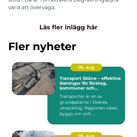
värd att överväga.
Läs fler inlägg här
Fler nyheter
06. aug
Transport Skåne – effektiva
lösningar för företag,
kommuner och
privatpersoner
Transporter är en av
grundpelarna i Skånes
utveckling. Regionen växer,
byggs om och ...
05. aug