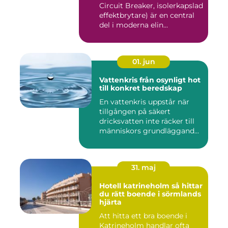
Circuit Breaker, isolerkapslad
effektbrytare) är en central
del i moderna elin...
01. jun
Vattenkris från osynligt hot
till konkret beredskap
En vattenkris uppstår när
tillgången på säkert
dricksvatten inte räcker till
människors grundläggand...
31. maj
Hotell katrineholm så hittar
du rätt boende i sörmlands
hjärta
Att hitta ett bra boende i
Katrineholm handlar ofta