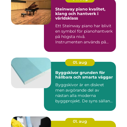
Steinway piano kvalitet,
klang och hantverk i
världsklass
Ett Steinway piano har blivit
en symbol för pianohantverk
på högsta nivå.
Instrumenten används på
ko...
01. aug
Byggskivor grunden för
hållbara och smarta väggar
Byggskivor är en diskret
men avgörande del av
nästan alla moderna
byggprojekt. De syns sällan
när hu...
01. aug