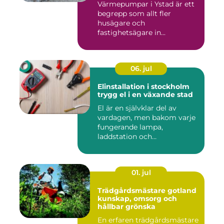
Värmepumpar i Ystad är ett
begrepp som allt fler
husägare och
fastighetsägare in...
06. jul
Elinstallation i stockholm
trygg el i en växande stad
El är en självklar del av
vardagen, men bakom varje
fungerande lampa,
laddstation och
ventilationsan...
01. jul
Trädgårdsmästare gotland
kunskap, omsorg och
hållbar grönska
En erfaren trädgårdsmästare