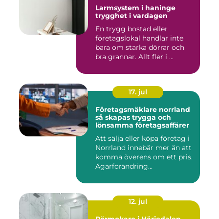
Larmsystem i haninge
trygghet i vardagen
En trygg bostad eller
företagslokal handlar inte
bara om starka dörrar och
bra grannar. Allt fler i ...
17. jul
Företagsmäklare norrland
så skapas trygga och
lönsamma företagsaffärer
Att sälja eller köpa företag i
Norrland innebär mer än att
komma överens om ett pris.
Ägarförändring...
12. jul
Rörmokare i Härjedalen