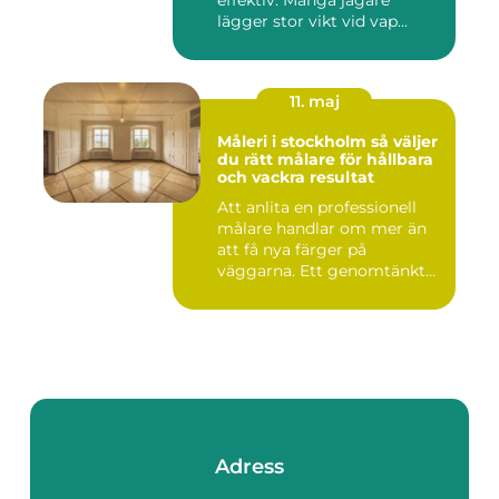
effektiv. Många jägare
lägger stor vikt vid vap...
11. maj
Måleri i stockholm så väljer
du rätt målare för hållbara
och vackra resultat
Att anlita en professionell
målare handlar om mer än
att få nya färger på
väggarna. Ett genomtänkt
m...
Adress