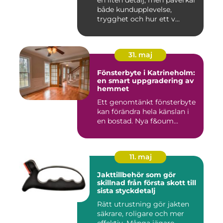
en liten detalj, men påverkar
både kundupplevelse,
trygghet och hur ett v...
31. maj
Fönsterbyte i Katrineholm:
en smart uppgradering av
hemmet
Ett genomtänkt fönsterbyte
kan förändra hela känslan i
en bostad. Nya f&oum...
11. maj
Jakttillbehör som gör
skillnad från första skott till
sista styckdetalj
Rätt utrustning gör jakten
säkrare, roligare och mer