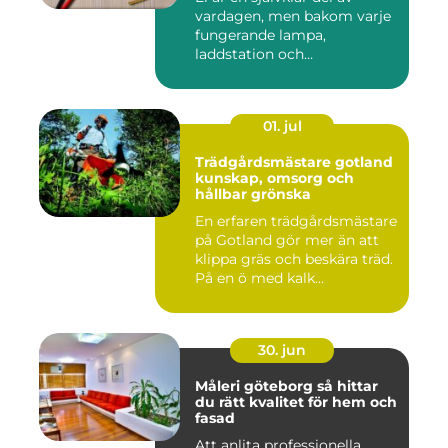
vardagen, men bakom varje
fungerande lampa,
laddstation och
ventilationsan...
01. jul
Trädgårdsmästare gotland
kunskap, omsorg och
hållbar grönska
En erfaren trädgårdsmästare
på Gotland gör mer än att
klippa gräs och beskära träd.
På en ö med kalk...
30. jun
Måleri göteborg så hittar
du rätt kvalitet för hem och
fasad
Att anlita professionella