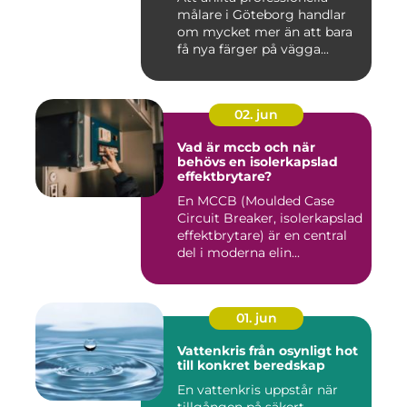
målare i Göteborg handlar
om mycket mer än att bara
få nya färger på vägga...
02. jun
Vad är mccb och när
behövs en isolerkapslad
effektbrytare?
En MCCB (Moulded Case
Circuit Breaker, isolerkapslad
effektbrytare) är en central
del i moderna elin...
01. jun
Vattenkris från osynligt hot
till konkret beredskap
En vattenkris uppstår när