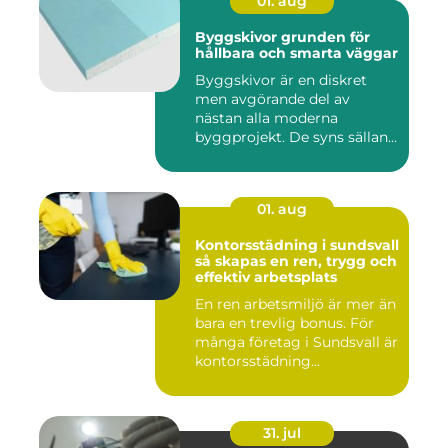
01. aug
Byggskivor grunden för
hållbara och smarta väggar
Byggskivor är en diskret
men avgörande del av
nästan alla moderna
byggprojekt. De syns sällan
när hu...
01. aug
Kontorsstädning i sundsvall
så skapas en ren, trygg och
effektiv arbetsplats
En ren arbetsmiljö är mer än
bara en trevlig bonus. För
många företag i Sundsvall är
kontorsstädning...
31. jul