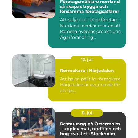
Företagsmäklare norrland
så skapas trygga och
lönsamma företagsaffärer
Att sälja eller köpa företag i
Norrland innebär mer än att
komma överens om ett pris.
Ägarförändring...
12. jul
Rörmokare i Härjedalen
Att ha en pålitlig rörmokare
Härjedalen är avgörande för
att lös...
11. jul
Restaurang på Östermalm
– upplev mat, tradition och
hög kvalitet i Stockholm