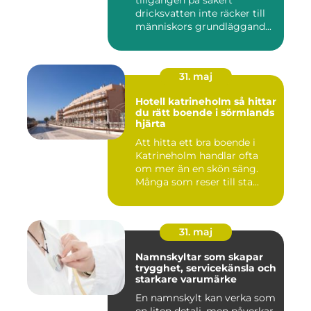
tillgången på säkert
dricksvatten inte räcker till
människors grundläggand...
31. maj
Hotell katrineholm så hittar
du rätt boende i sörmlands
hjärta
Att hitta ett bra boende i
Katrineholm handlar ofta
om mer än en skön säng.
Många som reser till sta...
31. maj
Namnskyltar som skapar
trygghet, servicekänsla och
starkare varumärke
En namnskylt kan verka som