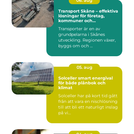
06. aug
Transport Skåne – effektiva
lösningar för företag,
kommuner och
privatpersoner
Transporter är en av
grundpelarna i Skånes
utveckling. Regionen växer,
byggs om och ...
05. aug
Solceller smart energival
för både plånbok och
klimat
Solceller har på kort tid gått
från att vara en nischlösning
till att bli ett naturligt inslag
på vi...