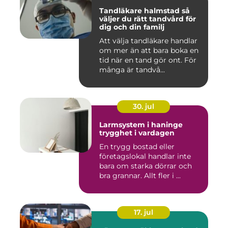
Tandläkare halmstad så
väljer du rätt tandvård för
dig och din familj
Att välja tandläkare handlar
om mer än att bara boka en
tid när en tand gör ont. För
många är tandvå...
30. jul
Larmsystem i haninge
trygghet i vardagen
En trygg bostad eller
företagslokal handlar inte
bara om starka dörrar och
bra grannar. Allt fler i ...
17. jul