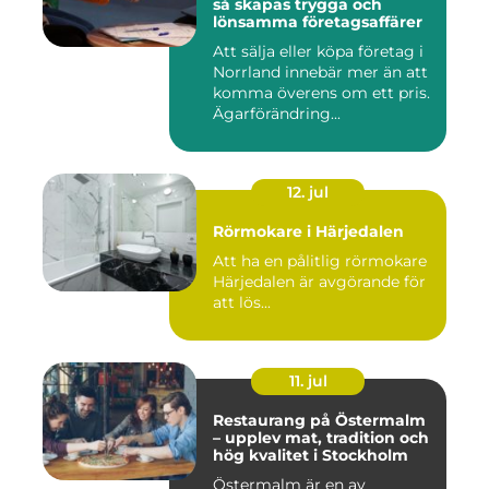
så skapas trygga och
lönsamma företagsaffärer
Att sälja eller köpa företag i
Norrland innebär mer än att
komma överens om ett pris.
Ägarförändring...
12. jul
Rörmokare i Härjedalen
Att ha en pålitlig rörmokare
Härjedalen är avgörande för
att lös...
11. jul
Restaurang på Östermalm
– upplev mat, tradition och
hög kvalitet i Stockholm
Östermalm är en av