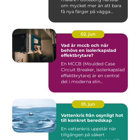
om mycket mer än att bara
få nya färger på vägga...
02. jun
Vad är mccb och när
behövs en isolerkapslad
effektbrytare?
En MCCB (Moulded Case
Circuit Breaker, isolerkapslad
effektbrytare) är en central
del i moderna elin...
01. jun
Vattenkris från osynligt hot
till konkret beredskap
En vattenkris uppstår när
tillgången på säkert