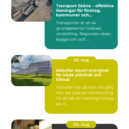
Transport Skåne – effektiva
lösningar för företag,
kommuner och
privatpersoner
Transporter är en av
grundpelarna i Skånes
utveckling. Regionen växer,
byggs om och ...
05. aug
Solceller smart energival
för både plånbok och
klimat
Solceller har på kort tid gått
från att vara en nischlösning
till att bli ett naturligt inslag
på vi...
04. aug