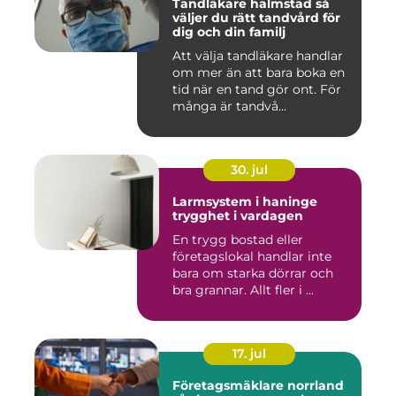
Tandläkare halmstad så
väljer du rätt tandvård för
dig och din familj
Att välja tandläkare handlar
om mer än att bara boka en
tid när en tand gör ont. För
många är tandvå...
30. jul
Larmsystem i haninge
trygghet i vardagen
En trygg bostad eller
företagslokal handlar inte
bara om starka dörrar och
bra grannar. Allt fler i ...
17. jul
Företagsmäklare norrland