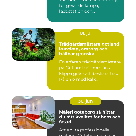
fungerande lampa,
laddstation och
ventilationsan...
01. jul
Trädgårdsmästare gotland
kunskap, omsorg och
hållbar grönska
En erfaren trädgårdsmästare
på Gotland gör mer än att
klippa gräs och beskära träd.
På en ö med kalk...
30. jun
Måleri göteborg så hittar
du rätt kvalitet för hem och
fasad
Att anlita professionella
målare i Göteborg handlar