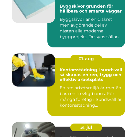
Byggskivor grunden för
hållbara och smarta väggar
Byggskivor är en diskret
men avgörande del av
nästan alla moderna
byggprojekt. De syns sällan
när hu...
01. aug
Kontorsstädning i sundsvall
så skapas en ren, trygg och
effektiv arbetsplats
En ren arbetsmiljö är mer än
bara en trevlig bonus. För
många företag i Sundsvall är
kontorsstädning...
31. jul