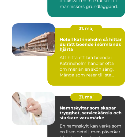
dricksvatten inte räcker till
människors grundläggand...
31. maj
Hotell katrineholm så hittar
du rätt boende i sörmlands
hjärta
Att hitta ett bra boende i
Katrineholm handlar ofta
om mer än en skön säng.
Många som reser till sta...
31. maj
Namnskyltar som skapar
trygghet, servicekänsla och
starkare varumärke
En namnskylt kan verka som
en liten detalj, men påverkar