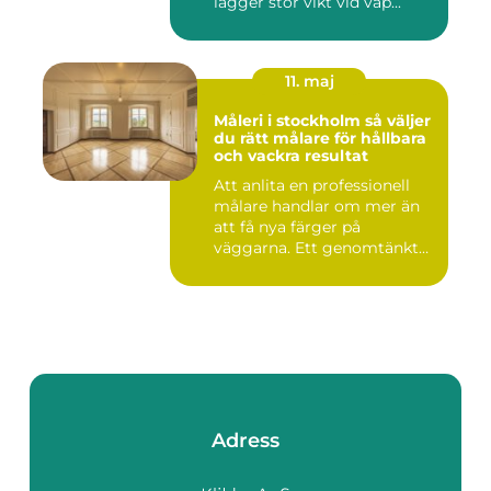
lägger stor vikt vid vap...
11. maj
Måleri i stockholm så väljer
du rätt målare för hållbara
och vackra resultat
Att anlita en professionell
målare handlar om mer än
att få nya färger på
väggarna. Ett genomtänkt
m...
Adress