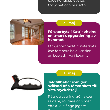
både kundupplevelse,
trygghet och hur ett v...
31. maj
Fönsterbyte i Katrineholm:
en smart uppgradering av
hemmet
Ett genomtänkt fönsterbyte
kan förändra hela känslan i
en bostad. Nya f&oum...
11. maj
Jakttillbehör som gör
skillnad från första skott till
sista styckdetalj
Rätt utrustning gör jakten
säkrare, roligare och mer
effektiv. Många jägare