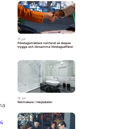
17. jul
Företagsmäklare norrland så skapas
trygga och lönsamma företagsaffärer
å
12. jul
Rörmokare i Härjedalen
na
14