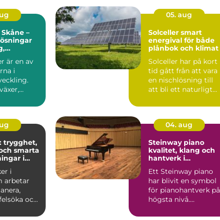
aug
05. aug
 Skåne –
Solceller smart
 lösningar
energival för både
g,
plånbok och klimat
r och
r är en av
Solceller har på kort
soner
rna i
tid gått från att vara
veckling.
en nischlösning till
växer,
att bli ett naturligt
ch ...
inslag på vi...
aug
04. aug
: trygghet,
Steinway piano
och smarta
kvalitet, klang och
ingar i
hantverk i
världsklass
er i
Ett Steinway piano
 arbetar
har blivit en symbol
anera,
för pianohantverk på
 felsöka och
högsta nivå.
ela...
Instrumenten
används på ko...