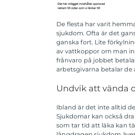
De flesta har varit hemm
sjukdom. Ofta är det gan
ganska fort. Lite förkyln
av vattkoppor om man int
frånvaro på jobbet betalas
arbetsgivarna betalar de 
Undvik att vända 
Ibland är det inte alltid
Sjukdomar kan också dra u
som tar tid att läka kan 
långdragen sjukdom även 