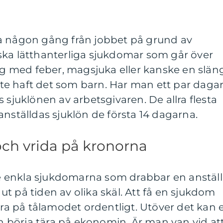
a någon gång från jobbet på grund av
ska lätthanterliga sjukdomar som går över
ing med feber, magsjuka eller kanske en slän
e haft det som barn. Har man ett par daga
 sjuklönen av arbetsgivaren. De allra flesta
anställdas sjuklön de första 14 dagarna.
och vrida på kronorna
 de enkla sjukdomarna som drabbar en anställ
t på tiden av olika skäl. Att få en sjukdom
tära på tålamodet ordentligt. Utöver det kan 
börja tära på ekonomin. Är man van vid at