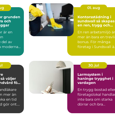
aug
01. aug
den
Kontorsstädning i
ra och
sundsvall så skapas
äggar
en ren, trygg och
effektiv arbetsplats
r är en
En ren arbetsmiljö ä
en
mer än bara en trevl
 del av
bonus. För många
la moderna
företag i Sundsvall ä
kt. De syns
kontorsstädning...
hu...
ul
30. jul
re
Larmsystem i
r
haninge trygghet i
andvård för
vardagen
n familj
tandläkare
En trygg bostad elle
m mer än
företagslokal handla
oka en tid
inte bara om starka
d gör ont.
dörrar och bra
 är
grannar. Allt fler i ...