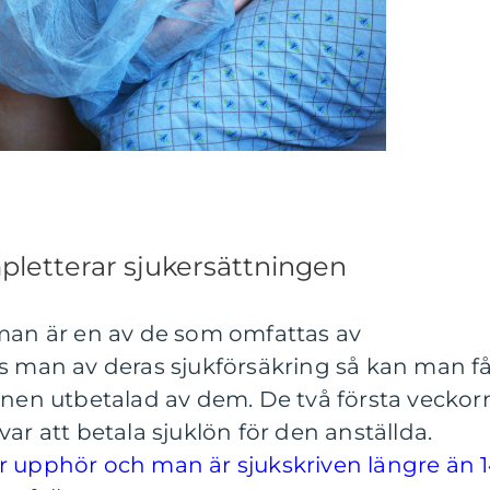
pletterar sjukersättningen
 man är en av de som omfattas av
as man av deras sjukförsäkring så kan man f
önen utbetalad av dem. De två första veckor
ar att betala sjuklön för den anställda.
r upphör och man är sjukskriven längre än 