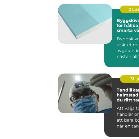
01. 
Byggskivor grun
för hållba
smarta v
Byggskivo
diskret m
avgörande
nästan al
byggproje
sällan när 
31. j
Tandläka
halmstad så välje
du rätt t
dig och di
Att välja 
handlar o
att bara b
när en tan
För många
tandvå...