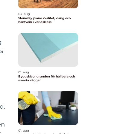
04. aug
Steinway piano kvalitet, klang och
hantverk i världsklass
g
rs
01. aug
Byggskivor grunden för hållbara och
smarta väggar
d.
en
01. aug
t