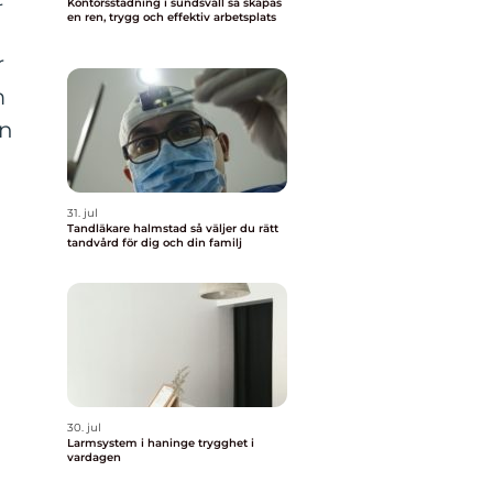
Kontorsstädning i sundsvall så skapas
en ren, trygg och effektiv arbetsplats
r
m
an
31. jul
Tandläkare halmstad så väljer du rätt
tandvård för dig och din familj
30. jul
Larmsystem i haninge trygghet i
vardagen