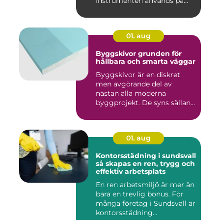
Instrumenten används på
ko...
01. aug
Byggskivor grunden för
hållbara och smarta väggar
Byggskivor är en diskret
men avgörande del av
nästan alla moderna
byggprojekt. De syns sällan
när hu...
01. aug
Kontorsstädning i sundsvall
så skapas en ren, trygg och
effektiv arbetsplats
En ren arbetsmiljö är mer än
bara en trevlig bonus. För
många företag i Sundsvall är
kontorsstädning...