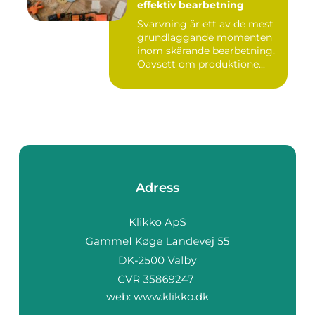
effektiv bearbetning
Svarvning är ett av de mest
grundläggande momenten
inom skärande bearbetning.
Oavsett om produktione...
Adress
web:
www.klikko.dk