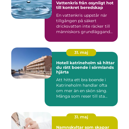
Vattenkris från osynligt hot
till konkret beredskap
En vattenkris uppstår när
tillgången på säkert
dricksvatten inte räcker till
människors grundläggand...
31. maj
Hotell katrineholm så hittar
du rätt boende i sörmlands
hjärta
Att hitta ett bra boende i
Katrineholm handlar ofta
om mer än en skön säng.
Många som reser till sta...
31. maj
Namnskyltar som skapar