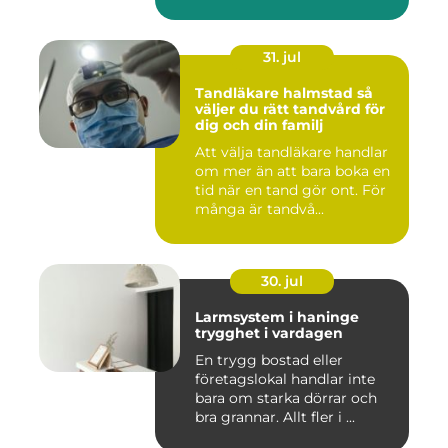
31. jul
Tandläkare halmstad så
väljer du rätt tandvård för
dig och din familj
Att välja tandläkare handlar
om mer än att bara boka en
tid när en tand gör ont. För
många är tandvå...
30. jul
Larmsystem i haninge
trygghet i vardagen
En trygg bostad eller
företagslokal handlar inte
bara om starka dörrar och
bra grannar. Allt fler i ...