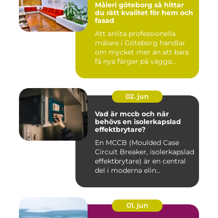
Måleri göteborg så hittar
du rätt kvalitet för hem och
fasad
Att anlita professionella
målare i Göteborg handlar
om mycket mer än att bara
få nya färger på vägga...
02. jun
Vad är mccb och när
behövs en isolerkapslad
effektbrytare?
En MCCB (Moulded Case
Circuit Breaker, isolerkapslad
effektbrytare) är en central
del i moderna elin...
01. jun