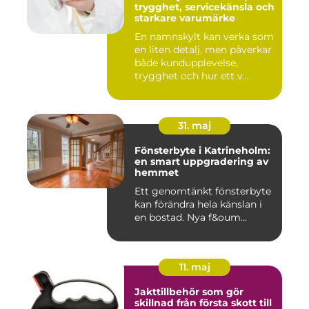
trygghet, servicekänsla och
starkare varumärke
En namnskylt kan verka som
en liten detalj, men påverkar
både kundupplevelse,
trygghet och hur ett v...
31. maj
Fönsterbyte i Katrineholm:
en smart uppgradering av
hemmet
Ett genomtänkt fönsterbyte
kan förändra hela känslan i
en bostad. Nya f&oum...
11. maj
Jakttillbehör som gör
skillnad från första skott till