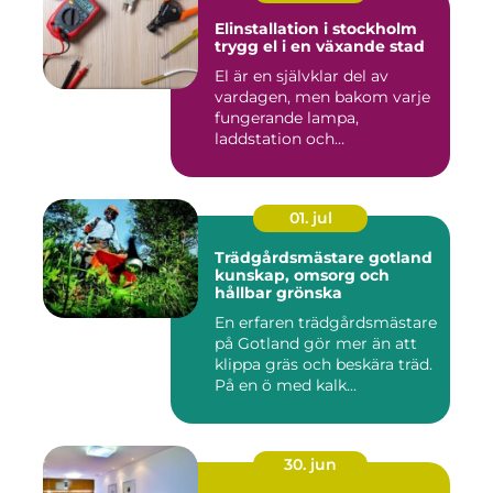
Elinstallation i stockholm
trygg el i en växande stad
El är en självklar del av
vardagen, men bakom varje
fungerande lampa,
laddstation och
ventilationsan...
01. jul
Trädgårdsmästare gotland
kunskap, omsorg och
hållbar grönska
En erfaren trädgårdsmästare
på Gotland gör mer än att
klippa gräs och beskära träd.
På en ö med kalk...
30. jun