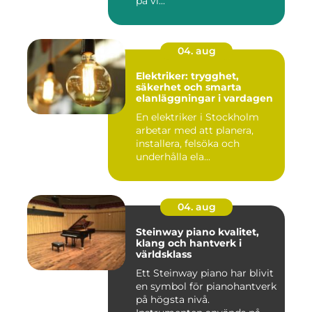
på vi...
04. aug
Elektriker: trygghet,
säkerhet och smarta
elanläggningar i vardagen
En elektriker i Stockholm
arbetar med att planera,
installera, felsöka och
underhålla ela...
04. aug
Steinway piano kvalitet,
klang och hantverk i
världsklass
Ett Steinway piano har blivit
en symbol för pianohantverk
på högsta nivå.