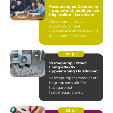
Restaurang på Östermalm
– upplev mat, tradition och
hög kvalitet i Stockholm
Östermalm är en av
Stockholms mest
uppskattade stadsdelar och
lockar varje år b&arin...
08. jul
Värmepump i Ystad:
Energieffektiv
uppvärmning i kustklimat
Värmepumpar i Ystad är ett
begrepp som allt fler
husägare och
fastighetsägare in...
06. jul