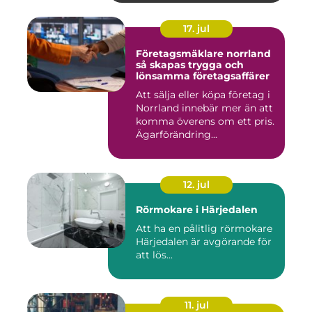
17. jul
Företagsmäklare norrland
så skapas trygga och
lönsamma företagsaffärer
Att sälja eller köpa företag i
Norrland innebär mer än att
komma överens om ett pris.
Ägarförändring...
12. jul
Rörmokare i Härjedalen
Att ha en pålitlig rörmokare
Härjedalen är avgörande för
att lös...
11. jul