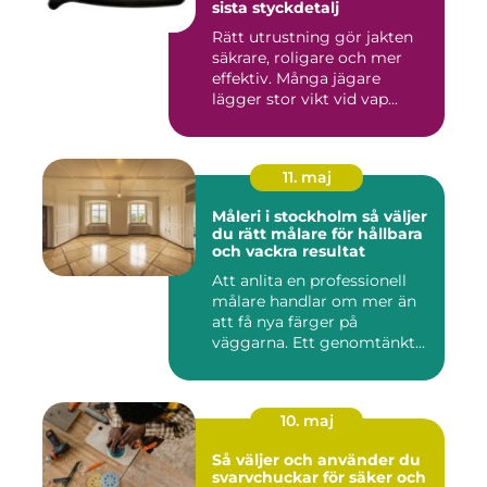
sista styckdetalj
Rätt utrustning gör jakten
säkrare, roligare och mer
effektiv. Många jägare
lägger stor vikt vid vap...
11. maj
Måleri i stockholm så väljer
du rätt målare för hållbara
och vackra resultat
Att anlita en professionell
målare handlar om mer än
att få nya färger på
väggarna. Ett genomtänkt
m...
10. maj
Så väljer och använder du
svarvchuckar för säker och