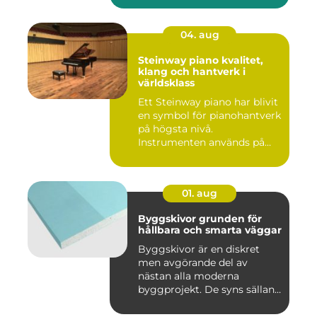
04. aug
Steinway piano kvalitet,
klang och hantverk i
världsklass
Ett Steinway piano har blivit
en symbol för pianohantverk
på högsta nivå.
Instrumenten används på
ko...
01. aug
Byggskivor grunden för
hållbara och smarta väggar
Byggskivor är en diskret
men avgörande del av
nästan alla moderna
byggprojekt. De syns sällan
när hu...