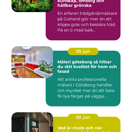
kunskap, omsorg och
hållbar grönska
En erfaren trädgårdsmästare
på Gotland gör mer än att
klippa gräs och beskära träd.
På en ö med kalk...
30. jun
Måleri göteborg så hittar
du rätt kvalitet för hem och
fasad
Att anlita professionella
målare i Göteborg handlar
om mycket mer än att bara
få nya färger på vägga...
02. jun
Vad är mccb och när