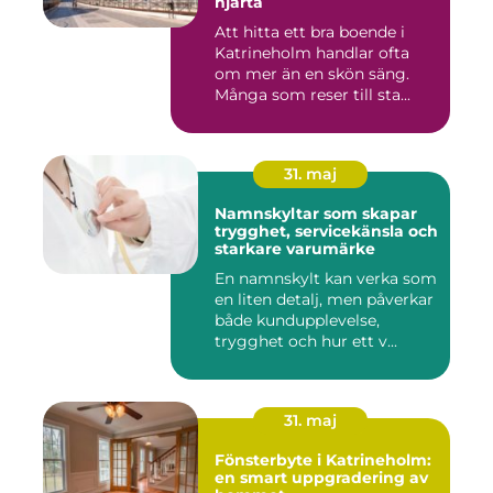
hjärta
Att hitta ett bra boende i
Katrineholm handlar ofta
om mer än en skön säng.
Många som reser till sta...
31. maj
Namnskyltar som skapar
trygghet, servicekänsla och
starkare varumärke
En namnskylt kan verka som
en liten detalj, men påverkar
både kundupplevelse,
trygghet och hur ett v...
31. maj
Fönsterbyte i Katrineholm:
en smart uppgradering av