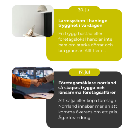
30. jul
Larmsystem i haninge
trygghet i vardagen
En trygg bostad eller
företagslokal handlar inte
bara om starka dörrar och
bra grannar. Allt fler i ...
17. jul
Företagsmäklare norrland
så skapas trygga och
lönsamma företagsaffärer
Att sälja eller köpa företag i
Norrland innebär mer än att
komma överens om ett pris.
Ägarförändring...