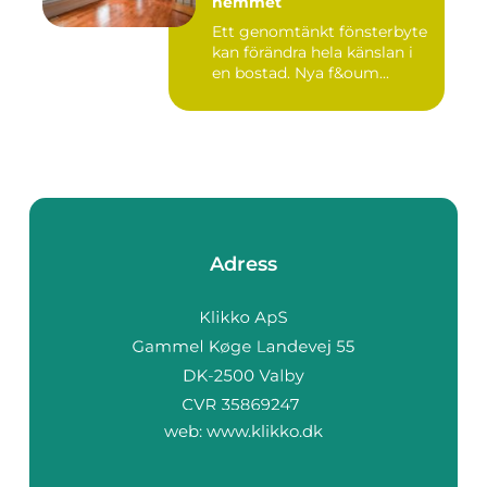
hemmet
Ett genomtänkt fönsterbyte
kan förändra hela känslan i
en bostad. Nya f&oum...
Adress
web:
www.klikko.dk