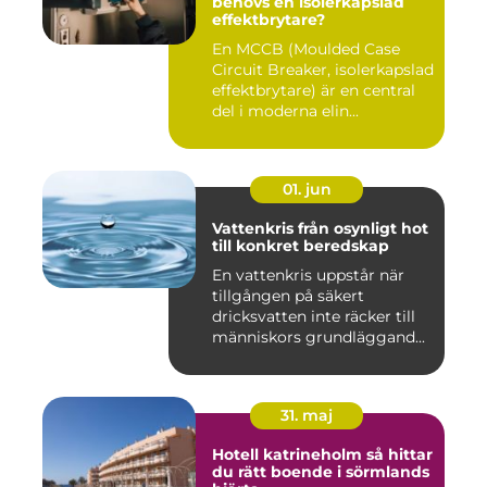
behövs en isolerkapslad
effektbrytare?
En MCCB (Moulded Case
Circuit Breaker, isolerkapslad
effektbrytare) är en central
del i moderna elin...
01. jun
Vattenkris från osynligt hot
till konkret beredskap
En vattenkris uppstår när
tillgången på säkert
dricksvatten inte räcker till
människors grundläggand...
31. maj
Hotell katrineholm så hittar
du rätt boende i sörmlands