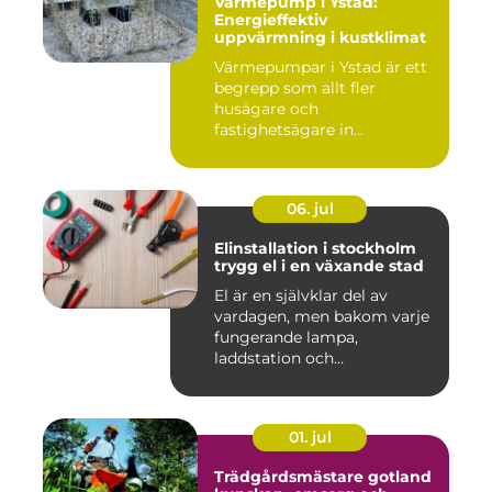
Värmepump i Ystad:
Energieffektiv
uppvärmning i kustklimat
Värmepumpar i Ystad är ett
begrepp som allt fler
husägare och
fastighetsägare in...
06. jul
Elinstallation i stockholm
trygg el i en växande stad
El är en självklar del av
vardagen, men bakom varje
fungerande lampa,
laddstation och
ventilationsan...
01. jul
Trädgårdsmästare gotland