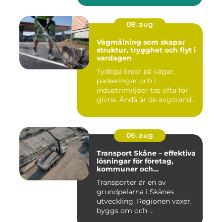
08. aug
Vägmålning som skapar
struktur, trygghet och flyt i
vardagen
Tydliga linjer på vägar,
parkeringar och i
industrimiljöer tas ofta för
givna. Ändå är de avgörande
...
06. aug
Transport Skåne – effektiva
lösningar för företag,
kommuner och
privatpersoner
Transporter är en av
grundpelarna i Skånes
utveckling. Regionen växer,
byggs om och ...