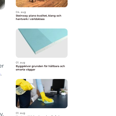
04. aug
Steinway piano kvalitet, klang och
hantverk i världsklass
01. aug
er
Byggskivor grunden för hållbara och
smarta väggar
m
.
v.
01. aug