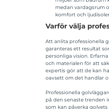
miljöer som badrum ka
medan vardagsrum oc
komfort och ljudisole
Varför välja profe
Att anlita professionella
garanteras ett resultat 
personliga vision. Erfar
och materialen för att säk
expertis gör att de kan 
oavsett om det handlar om 
Professionella golvlägg
på den senaste trenden in
som kan påverka golvets 