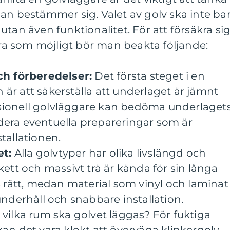
an bestämmer sig. Valet av golv ska inte ba
tan även funktionalitet. För att försäkra si
 bra som möjligt bör man beakta följande:
ch förberedelser:
Det första steget i en
n är att säkerställa att underlaget är jämnt
ssionell golvläggare kan bedöma underlaget
ra eventuella prepareringar som är
tallationen.
et:
Alla golvtyper har olika livslängd och
ett och massivt trä är kända för sin långa
 rätt, medan material som vinyl och laminat
nderhåll och snabbare installation.
 vilka rum ska golvet läggas? För fuktiga