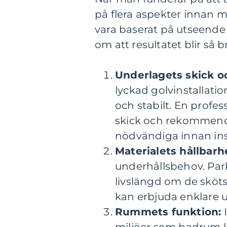
på flera aspekter innan m
vara baserat på utseende u
om att resultatet blir så
Underlagets skick o
lyckad golvinstallatio
och stabilt. En profe
skick och rekommende
nödvändiga innan ins
Materialets hållbarh
underhållsbehov. Park
livslängd om de sköts
kan erbjuda enklare u
Rummets funktion:
I