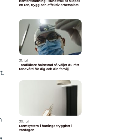
Kontorsstädning i sundsvall så skapas
en ren, trygg och effektiv arbetsplats
31. jul
Tandläkare halmstad så väljer du rätt
tandvård för dig och din familj
t.
h
30. jul
Larmsystem i haninge trygghet i
vardagen
e