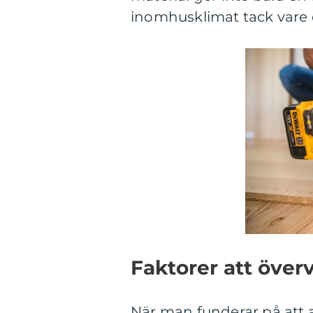
inomhusklimat tack vare 
Faktorer att över
När man funderar på att a