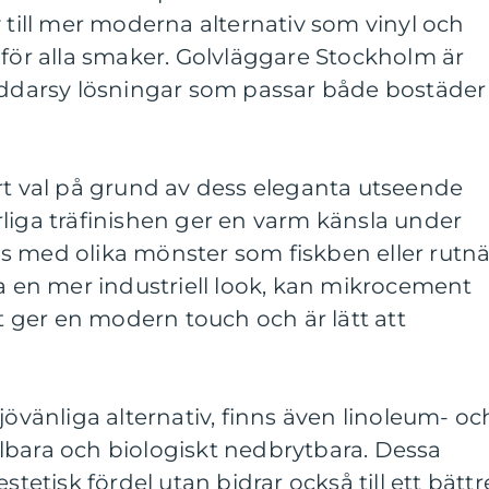
v till mer moderna alternativ som vinyl och
 för alla smaker. Golvläggare Stockholm är
räddarsy lösningar som passar både bostäder
rt val på grund av dess eleganta utseende
liga träfinishen ger en varm känsla under
s med olika mönster som fiskben eller rutnä
ha en mer industriell look, kan mikrocement
et ger en modern touch och är lätt att
jövänliga alternativ, finns även linoleum- oc
lbara och biologiskt nedbrytbara. Dessa
stetisk fördel utan bidrar också till ett bättr