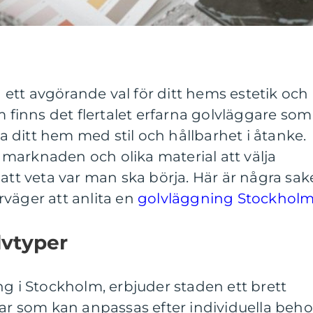
ra ett avgörande val för ditt hems estetik och
m finns det flertalet erfarna golvläggare som
dla ditt hem med stil och hållbarhet i åtanke.
marknaden och olika material att välja
 att veta var man ska börja. Här är några sak
väger att anlita en
golvläggning Stockhol
lvtyper
ng i Stockholm, erbjuder staden ett brett
lar som kan anpassas efter individuella beho