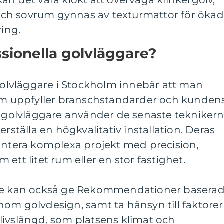
n det vara klokt att överväga klinkergolv,
h sovrum gynnas av texturmattor för ökad
ring.
ssionella golvläggare?
 golvläggare i Stockholm innebär att man
som uppfyller branschstandarder och kunden
na golvläggare använder de senaste tekniker
erställa en högkvalitativ installation. Deras
hantera komplexa projekt med precision,
ett litet rum eller en stor fastighet.
are kan också ge Rekommendationer basera
om golvdesign, samt ta hänsyn till faktorer
livslängd, som platsens klimat och