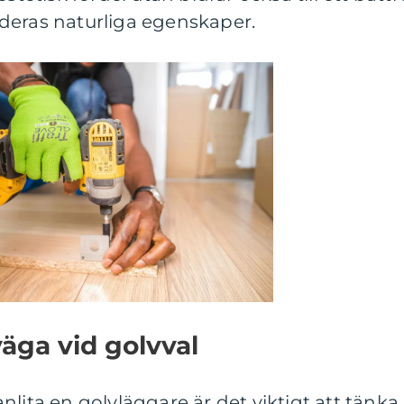
deras naturliga egenskaper.
väga vid golvval
nlita en golvläggare är det viktigt att tänka