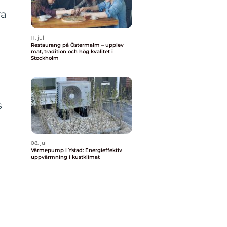
ra
g
11. jul
Restaurang på Östermalm – upplev
mat, tradition och hög kvalitet i
Stockholm
s
08. jul
Värmepump i Ystad: Energieffektiv
uppvärmning i kustklimat