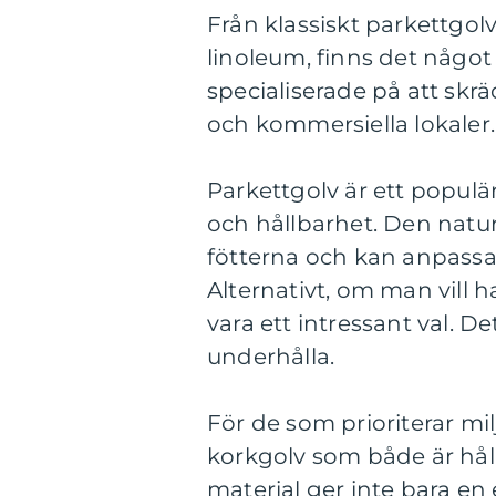
Från klassiskt parkettgol
linoleum, finns det något
specialiserade på att sk
och kommersiella lokaler.
Parkettgolv är ett populä
och hållbarhet. Den natur
fötterna och kan anpassa
Alternativt, om man vill 
vara ett intressant val. D
underhålla.
För de som prioriterar mil
korkgolv som både är hål
material ger inte bara en e