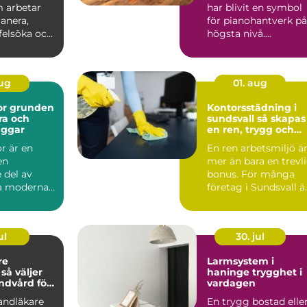
 arbetar
har blivit en symbol
anera,
för pianohantverk på
 felsöka och
högsta nivå.
ela...
Instrumenten
används på ko...
aug
01. aug
den
Kontorsstädning i
ra och
sundsvall så skapas
äggar
en ren, trygg och
effektiv arbetsplats
r är en
En ren arbetsmiljö ä
en
mer än bara en trevl
 del av
bonus. För många
la moderna
företag i Sundsvall ä
kt. De syns
kontorsstädning...
hu...
ul
30. jul
re
Larmsystem i
r
haninge trygghet i
andvård för
vardagen
n familj
tandläkare
En trygg bostad elle