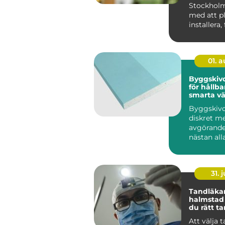
Stockholm
med att pl
installera,
underhålla 
01. 
Byggskivor grun
för hållba
smarta v
Byggskivo
diskret m
avgörande
nästan al
byggproje
sällan när 
31. j
Tandläka
halmstad så välje
du rätt t
dig och di
Att välja 