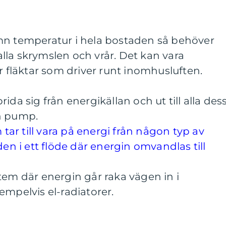
mn temperatur i hela bostaden så behöver
la skrymslen och vrår. Det kan vara
r fläktar som driver runt inomhusluften.
ida sig från energikällan och ut till alla des
en pump.
r till vara på energi från någon typ av
den i ett flöde där energin omvandlas till
tem där energin går raka vägen in i
empelvis el-radiatorer.