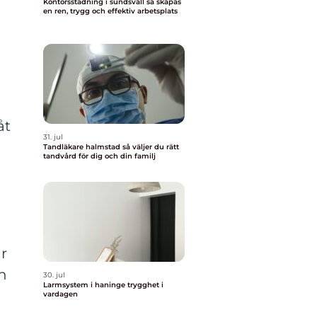
Kontorsstädning i sundsvall så skapas
en ren, trygg och effektiv arbetsplats
s
åt
31. jul
Tandläkare halmstad så väljer du rätt
tandvård för dig och din familj
är
ch
30. jul
Larmsystem i haninge trygghet i
vardagen