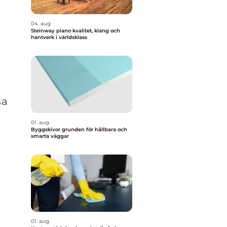
04. aug
Steinway piano kvalitet, klang och
hantverk i världsklass
sa
01. aug
Byggskivor grunden för hållbara och
smarta väggar
01. aug