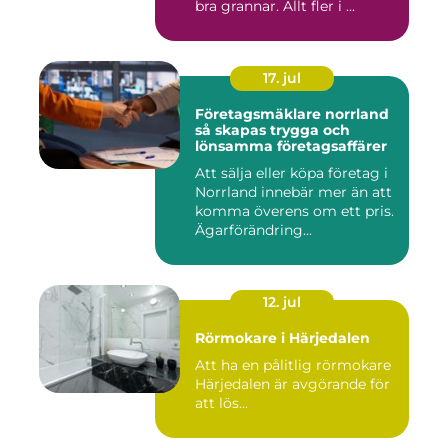
bra grannar. Allt fler i ...
17. jul
Företagsmäklare norrland
så skapas trygga och
lönsamma företagsaffärer
Att sälja eller köpa företag i
Norrland innebär mer än att
komma överens om ett pris.
Ägarförändring...
12. jul
Rörmokare i Härjedalen
Att ha en pålitlig rörmokare
Härjedalen är avgörande för
att lös...