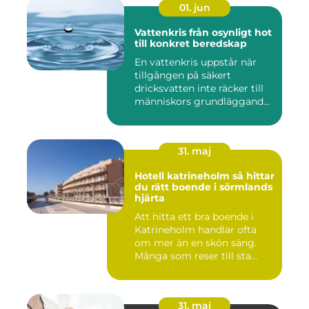
01. jun
Vattenkris från osynligt hot
till konkret beredskap
En vattenkris uppstår när
tillgången på säkert
dricksvatten inte räcker till
människors grundläggand...
31. maj
Hotell katrineholm så hittar
du rätt boende i sörmlands
hjärta
Att hitta ett bra boende i
Katrineholm handlar ofta
om mer än en skön säng.
Många som reser till sta...
31. maj