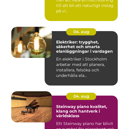
till att bli ett naturligt inslag
på vi...
04. aug
Elektriker: trygghet,
säkerhet och smarta
elanläggningar i vardagen
En elektriker i Stockholm
arbetar med att planera,
installera, felsöka och
underhålla ela...
04. aug
Steinway piano kvalitet,
klang och hantverk i
världsklass
Ett Steinway piano har blivit
en symbol för pianohantverk