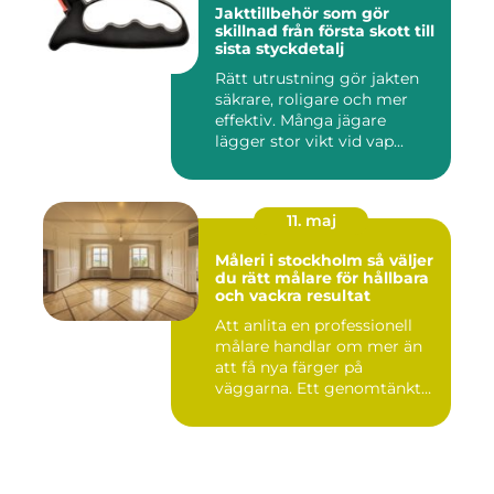
Jakttillbehör som gör
skillnad från första skott till
sista styckdetalj
Rätt utrustning gör jakten
säkrare, roligare och mer
effektiv. Många jägare
lägger stor vikt vid vap...
11. maj
Måleri i stockholm så väljer
du rätt målare för hållbara
och vackra resultat
Att anlita en professionell
målare handlar om mer än
att få nya färger på
väggarna. Ett genomtänkt
m...