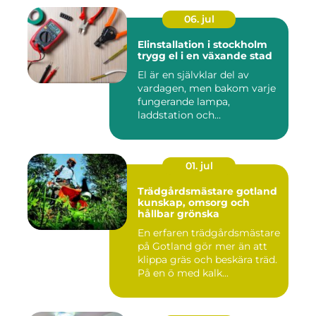
06. jul
Elinstallation i stockholm
trygg el i en växande stad
El är en självklar del av
vardagen, men bakom varje
fungerande lampa,
laddstation och
ventilationsan...
01. jul
Trädgårdsmästare gotland
kunskap, omsorg och
hållbar grönska
En erfaren trädgårdsmästare
på Gotland gör mer än att
klippa gräs och beskära träd.
På en ö med kalk...