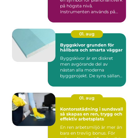
på högsta nivå.
Instrumenten används på
ko...
01. aug
Byggskivor grunden för
hållbara och smarta väggar
Byggskivor är en diskret
men avgörande del av
nästan alla moderna
byggprojekt. De syns sällan
när hu...
01. aug
Kontorsstädning i sundsvall
så skapas en ren, trygg och
effektiv arbetsplats
En ren arbetsmiljö är mer än
bara en trevlig bonus. För