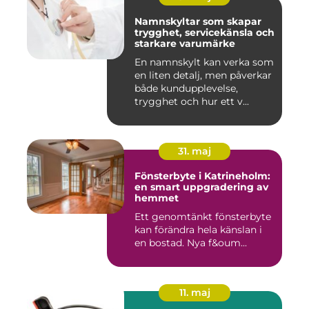
Namnskyltar som skapar
trygghet, servicekänsla och
starkare varumärke
En namnskylt kan verka som
en liten detalj, men påverkar
både kundupplevelse,
trygghet och hur ett v...
31. maj
Fönsterbyte i Katrineholm:
en smart uppgradering av
hemmet
Ett genomtänkt fönsterbyte
kan förändra hela känslan i
en bostad. Nya f&oum...
11. maj