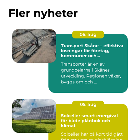
Fler nyheter
06. aug
Transport Skåne – effektiva
lösningar för företag,
kommuner och
privatpersoner
Transporter är en av
grundpelarna i Skånes
utveckling. Regionen växer,
byggs om och ...
05. aug
Solceller smart energival
för både plånbok och
klimat
Solceller har på kort tid gått
från att vara en nischlösning