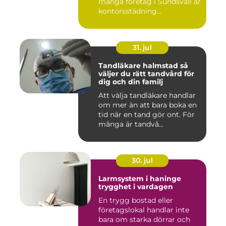
många företag i Sundsvall är
kontorsstädning...
31. jul
Tandläkare halmstad så
väljer du rätt tandvård för
dig och din familj
Att välja tandläkare handlar
om mer än att bara boka en
tid när en tand gör ont. För
många är tandvå...
30. jul
Larmsystem i haninge
trygghet i vardagen
En trygg bostad eller
företagslokal handlar inte
bara om starka dörrar och