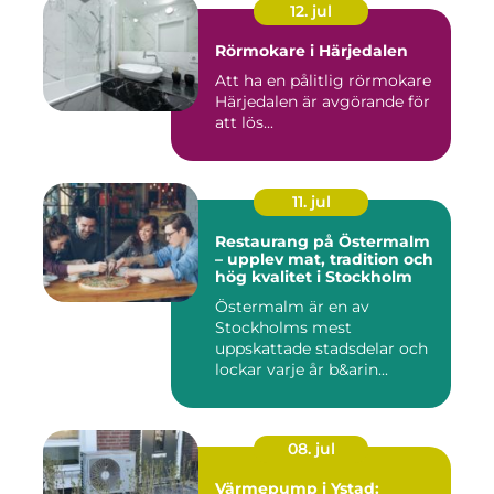
12. jul
Rörmokare i Härjedalen
Att ha en pålitlig rörmokare
Härjedalen är avgörande för
att lös...
11. jul
Restaurang på Östermalm
– upplev mat, tradition och
hög kvalitet i Stockholm
Östermalm är en av
Stockholms mest
uppskattade stadsdelar och
lockar varje år b&arin...
08. jul
Värmepump i Ystad: