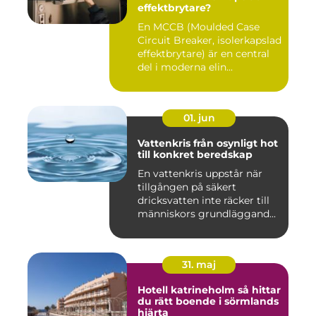
effektbrytare?
En MCCB (Moulded Case
Circuit Breaker, isolerkapslad
effektbrytare) är en central
del i moderna elin...
01. jun
Vattenkris från osynligt hot
till konkret beredskap
En vattenkris uppstår när
tillgången på säkert
dricksvatten inte räcker till
människors grundläggand...
31. maj
Hotell katrineholm så hittar
du rätt boende i sörmlands
hjärta