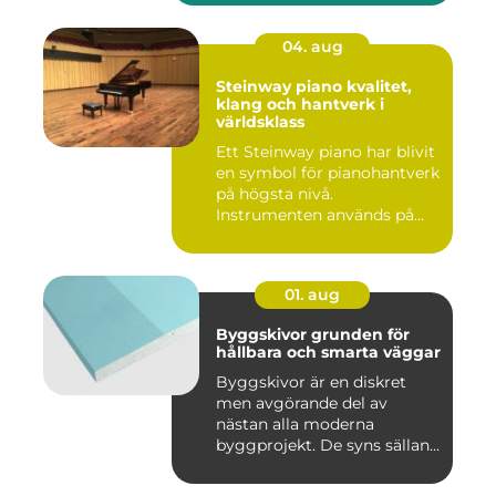
04. aug
Steinway piano kvalitet,
klang och hantverk i
världsklass
Ett Steinway piano har blivit
en symbol för pianohantverk
på högsta nivå.
Instrumenten används på
ko...
01. aug
Byggskivor grunden för
hållbara och smarta väggar
Byggskivor är en diskret
men avgörande del av
nästan alla moderna
byggprojekt. De syns sällan
när hu...