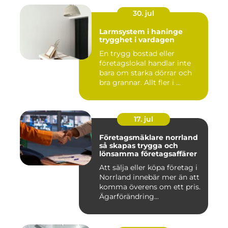
30. jul
Larmsystem i haninge
trygghet i vardagen
En trygg bostad eller
företagslokal handlar inte
bara om starka dörrar och
bra grannar. Allt fler i ...
17. jul
Företagsmäklare norrland
så skapas trygga och
lönsamma företagsaffärer
Att sälja eller köpa företag i
Norrland innebär mer än att
komma överens om ett pris.
Ägarförändring...