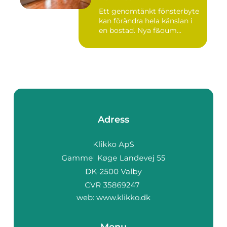
Ett genomtänkt fönsterbyte
kan förändra hela känslan i
en bostad. Nya f&oum...
Adress
web:
www.klikko.dk