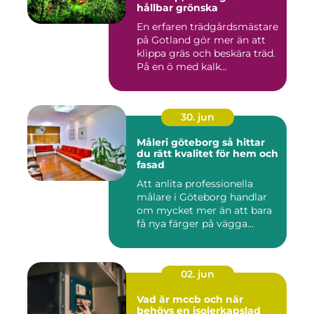
hållbar grönska
En erfaren trädgårdsmästare
på Gotland gör mer än att
klippa gräs och beskära träd.
På en ö med kalk...
30. jun
Måleri göteborg så hittar
du rätt kvalitet för hem och
fasad
Att anlita professionella
målare i Göteborg handlar
om mycket mer än att bara
få nya färger på vägga...
02. jun
Vad är mccb och när
behövs en isolerkapslad