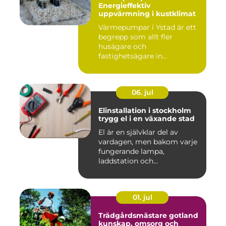
Energieffektiv
uppvärmning i kustklimat
Värmepumpar i Ystad är ett
begrepp som allt fler
husägare och
fastighetsägare in...
06. jul
Elinstallation i stockholm
trygg el i en växande stad
El är en självklar del av
vardagen, men bakom varje
fungerande lampa,
laddstation och
ventilationsan...
01. jul
Trädgårdsmästare gotland
kunskap, omsorg och