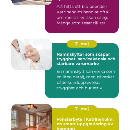
Att hitta ett bra boende i
Katrineholm handlar ofta
om mer än en skön säng.
Många som reser till sta...
31. maj
Namnskyltar som skapar
trygghet, servicekänsla och
starkare varumärke
En namnskylt kan verka som
en liten detalj, men påverkar
både kundupplevelse,
trygghet och hur ett v...
31. maj
Fönsterbyte i Katrineholm:
en smart uppgradering av
hemmet