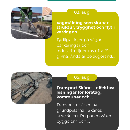
08. aug
Vägmålning som skapar
struktur, trygghet och flyt i
vardagen
Tydliga linjer på vägar,
parkeringar och i
industrimiljöer tas ofta för
givna. Ändå är de avgörande
...
06. aug
Transport Skåne – effektiva
lösningar för företag,
kommuner och
privatpersoner
Transporter är en av
grundpelarna i Skånes
utveckling. Regionen växer,
byggs om och ...