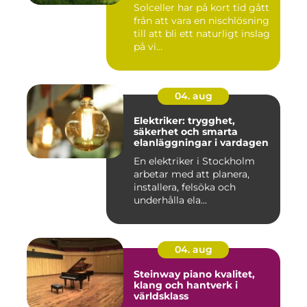
Solceller har på kort tid gått
från att vara en nischlösning
till att bli ett naturligt inslag
på vi...
04. aug
Elektriker: trygghet,
säkerhet och smarta
elanläggningar i vardagen
En elektriker i Stockholm
arbetar med att planera,
installera, felsöka och
underhålla ela...
04. aug
Steinway piano kvalitet,
klang och hantverk i
världsklass