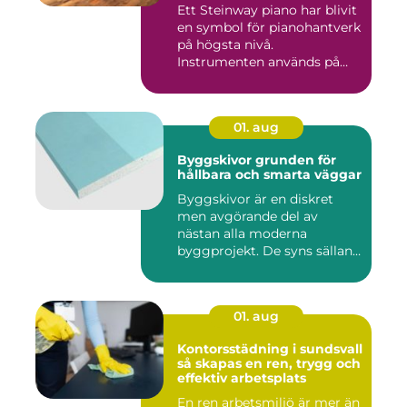
Ett Steinway piano har blivit
en symbol för pianohantverk
på högsta nivå.
Instrumenten används på
ko...
01. aug
Byggskivor grunden för
hållbara och smarta väggar
Byggskivor är en diskret
men avgörande del av
nästan alla moderna
byggprojekt. De syns sällan
när hu...
01. aug
Kontorsstädning i sundsvall
så skapas en ren, trygg och
effektiv arbetsplats
En ren arbetsmiljö är mer än