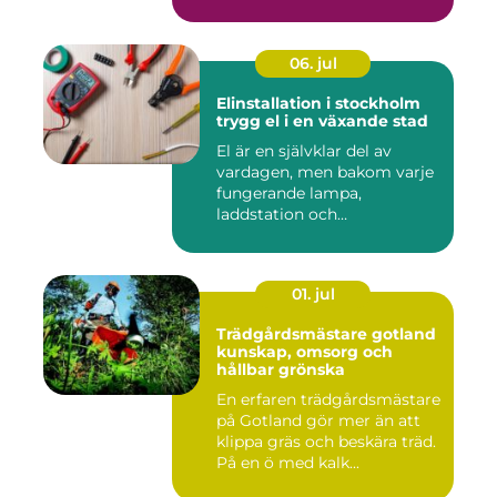
06. jul
Elinstallation i stockholm
trygg el i en växande stad
El är en självklar del av
vardagen, men bakom varje
fungerande lampa,
laddstation och
ventilationsan...
01. jul
Trädgårdsmästare gotland
kunskap, omsorg och
hållbar grönska
En erfaren trädgårdsmästare
på Gotland gör mer än att
klippa gräs och beskära träd.
På en ö med kalk...