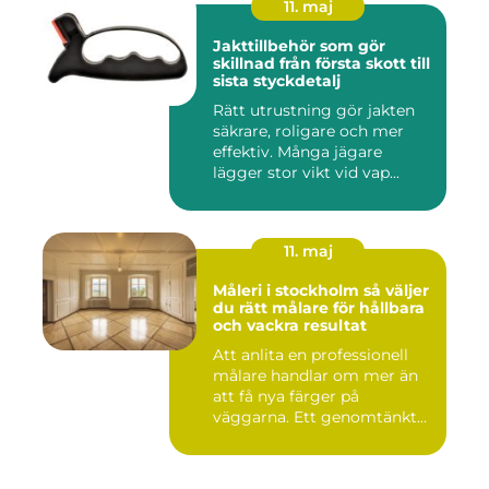
11. maj
Jakttillbehör som gör
skillnad från första skott till
sista styckdetalj
Rätt utrustning gör jakten
säkrare, roligare och mer
effektiv. Många jägare
lägger stor vikt vid vap...
11. maj
Måleri i stockholm så väljer
du rätt målare för hållbara
och vackra resultat
Att anlita en professionell
målare handlar om mer än
att få nya färger på
väggarna. Ett genomtänkt
m...