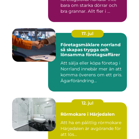
bara om starka dörrar och
bra grannar. Allt fler i ...
17. jul
Företagsmäklare norrland
så skapas trygga och
lönsamma företagsaffärer
Att sälja eller köpa företag i
Norrland innebär mer än att
komma överens om ett pris.
Ägarförändring...
12. jul
Rörmokare i Härjedalen
Att ha en pålitlig rörmokare
Härjedalen är avgörande för
att lös...