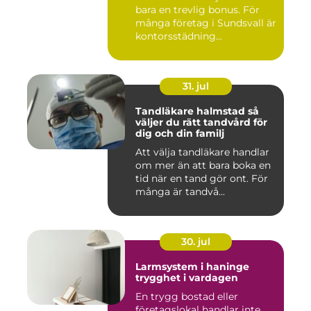
bara en trevlig bonus. För
många företag i Sundsvall är
kontorsstädning...
31. jul
Tandläkare halmstad så
väljer du rätt tandvård för
dig och din familj
Att välja tandläkare handlar
om mer än att bara boka en
tid när en tand gör ont. För
många är tandvå...
30. jul
Larmsystem i haninge
trygghet i vardagen
En trygg bostad eller
företagslokal handlar inte