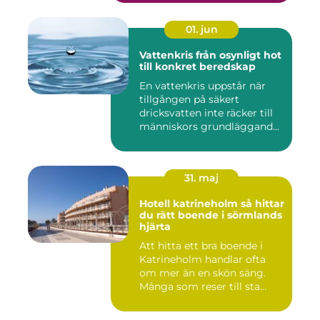
01. jun
Vattenkris från osynligt hot
till konkret beredskap
En vattenkris uppstår när
tillgången på säkert
dricksvatten inte räcker till
människors grundläggand...
31. maj
Hotell katrineholm så hittar
du rätt boende i sörmlands
hjärta
Att hitta ett bra boende i
Katrineholm handlar ofta
om mer än en skön säng.
Många som reser till sta...