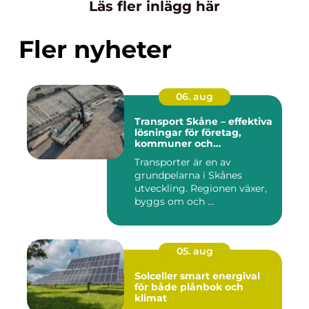
Läs fler inlägg här
Fler nyheter
06. aug
Transport Skåne – effektiva
lösningar för företag,
kommuner och
privatpersoner
Transporter är en av
grundpelarna i Skånes
utveckling. Regionen växer,
byggs om och ...
05. aug
Solceller smart energival
för både plånbok och
klimat