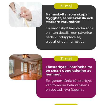
31. maj
Namnskyltar som skapar
trygghet, servicekänsla och
starkare varumärke
En namnskylt kan verka som
en liten detalj, men påverkar
både kundupplevelse,
trygghet och hur ett v...
31. maj
Fönsterbyte i Katrineholm:
en smart uppgradering av
hemmet
Ett genomtänkt fönsterbyte
kan förändra hela känslan i
en bostad. Nya f&oum...