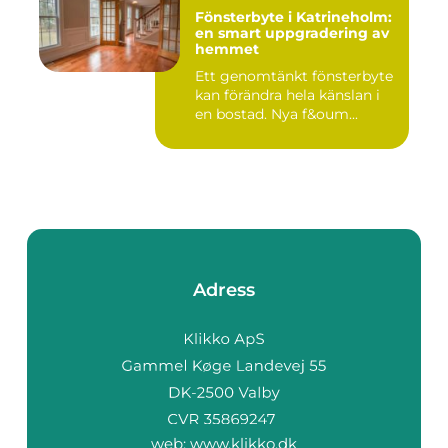
Fönsterbyte i Katrineholm:
en smart uppgradering av
hemmet
Ett genomtänkt fönsterbyte
kan förändra hela känslan i
en bostad. Nya f&oum...
Adress
web:
www.klikko.dk