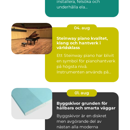
installera, felsöka och
underhålla ela...
04. aug
Steinway piano kvalitet,
klang och hantverk i
världsklass
Ett Steinway piano har blivit
en symbol för pianohantverk
på högsta nivå.
Instrumenten används på
ko...
01. aug
Byggskivor grunden för
hållbara och smarta väggar
Byggskivor är en diskret
men avgörande del av
nästan alla moderna