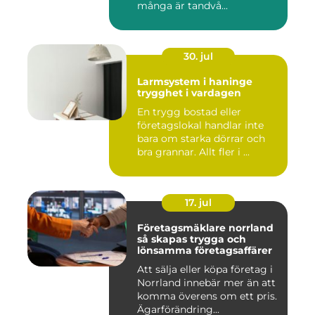
många är tandvå...
30. jul
Larmsystem i haninge
trygghet i vardagen
En trygg bostad eller
företagslokal handlar inte
bara om starka dörrar och
bra grannar. Allt fler i ...
17. jul
Företagsmäklare norrland
så skapas trygga och
lönsamma företagsaffärer
Att sälja eller köpa företag i
Norrland innebär mer än att
komma överens om ett pris.
Ägarförändring...