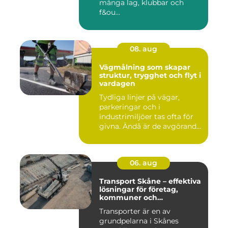
många lag, klubbar och
f&ou...
08. aug
Vägmålning som skapar
struktur, trygghet och flyt i
vardagen
Tydliga linjer på vägar,
parkeringar och i
industrimiljöer tas ofta för
givna. Ändå är de avgörande
...
06. aug
Transport Skåne – effektiva
lösningar för företag,
kommuner och
privatpersoner
Transporter är en av
grundpelarna i Skånes