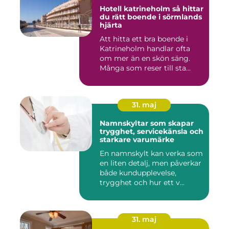
Hotell katrineholm så hittar
du rätt boende i sörmlands
hjärta
Att hitta ett bra boende i
Katrineholm handlar ofta
om mer än en skön säng.
Många som reser till sta...
31. maj
Namnskyltar som skapar
trygghet, servicekänsla och
starkare varumärke
En namnskylt kan verka som
en liten detalj, men påverkar
både kundupplevelse,
trygghet och hur ett v...
31. maj