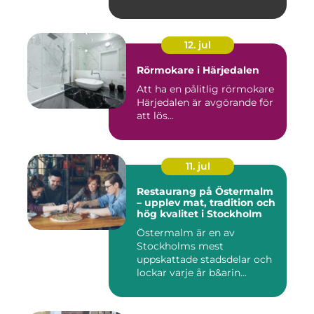
12. jul
Rörmokare i Härjedalen
Att ha en pålitlig rörmokare
Härjedalen är avgörande för
att lös...
11. jul
Restaurang på Östermalm
– upplev mat, tradition och
hög kvalitet i Stockholm
Östermalm är en av
Stockholms mest
uppskattade stadsdelar och
lockar varje år b&arin...