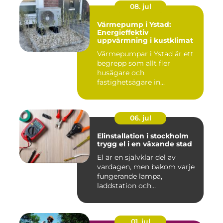
08. jul
Värmepump i Ystad:
Energieffektiv
uppvärmning i kustklimat
Värmepumpar i Ystad är ett
begrepp som allt fler
husägare och
fastighetsägare in...
06. jul
Elinstallation i stockholm
trygg el i en växande stad
El är en självklar del av
vardagen, men bakom varje
fungerande lampa,
laddstation och
ventilationsan...
01. jul