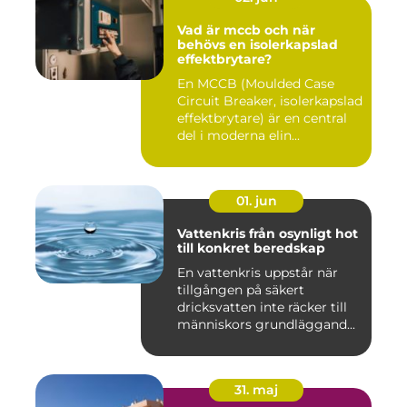
Vad är mccb och när
behövs en isolerkapslad
effektbrytare?
En MCCB (Moulded Case
Circuit Breaker, isolerkapslad
effektbrytare) är en central
del i moderna elin...
01. jun
Vattenkris från osynligt hot
till konkret beredskap
En vattenkris uppstår när
tillgången på säkert
dricksvatten inte räcker till
människors grundläggand...
31. maj