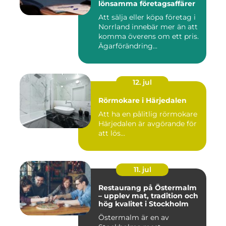
lönsamma företagsaffärer
Att sälja eller köpa företag i
Norrland innebär mer än att
komma överens om ett pris.
Ägarförändring...
12. jul
Rörmokare i Härjedalen
Att ha en pålitlig rörmokare
Härjedalen är avgörande för
att lös...
11. jul
Restaurang på Östermalm
– upplev mat, tradition och
hög kvalitet i Stockholm
Östermalm är en av