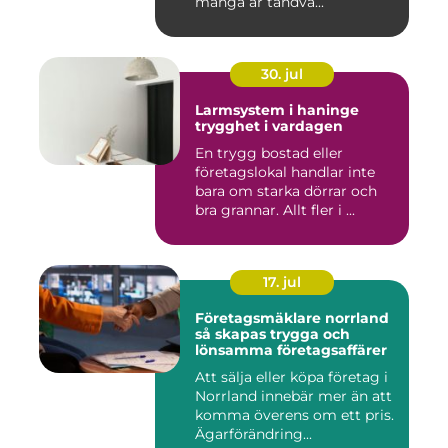
många är tandvå...
30. jul
Larmsystem i haninge
trygghet i vardagen
En trygg bostad eller
företagslokal handlar inte
bara om starka dörrar och
bra grannar. Allt fler i ...
17. jul
Företagsmäklare norrland
så skapas trygga och
lönsamma företagsaffärer
Att sälja eller köpa företag i
Norrland innebär mer än att
komma överens om ett pris.
Ägarförändring...