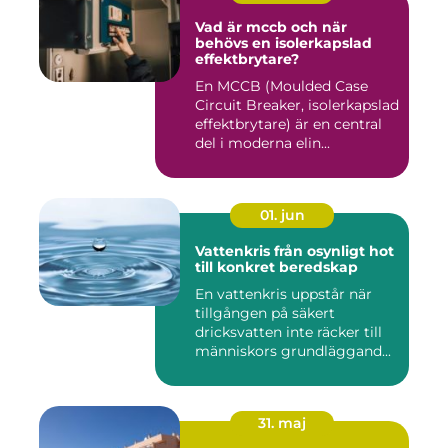
Vad är mccb och när
behövs en isolerkapslad
effektbrytare?
En MCCB (Moulded Case
Circuit Breaker, isolerkapslad
effektbrytare) är en central
del i moderna elin...
01. jun
Vattenkris från osynligt hot
till konkret beredskap
En vattenkris uppstår när
tillgången på säkert
dricksvatten inte räcker till
människors grundläggand...
31. maj