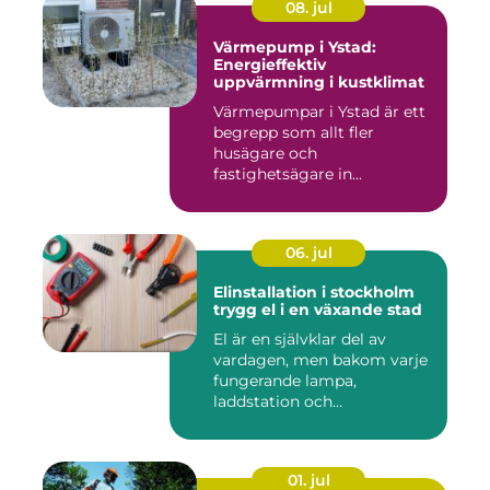
08. jul
Värmepump i Ystad:
Energieffektiv
uppvärmning i kustklimat
Värmepumpar i Ystad är ett
begrepp som allt fler
husägare och
fastighetsägare in...
06. jul
Elinstallation i stockholm
trygg el i en växande stad
El är en självklar del av
vardagen, men bakom varje
fungerande lampa,
laddstation och
ventilationsan...
01. jul