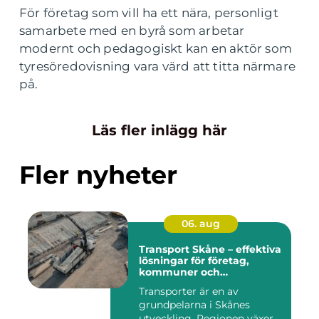
För företag som vill ha ett nära, personligt
samarbete med en byrå som arbetar
modernt och pedagogiskt kan en aktör som
tyresöredovisning vara värd att titta närmare
på.
Läs fler inlägg här
Fler nyheter
06. aug
Transport Skåne – effektiva
lösningar för företag,
kommuner och
privatpersoner
Transporter är en av
grundpelarna i Skånes
utveckling. Regionen växer,