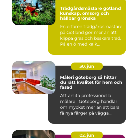
Trädgårdsmästare gotland
kunskap, omsorg och
hållbar grönska
En erfaren trädgårdsmästare
på Gotland gör mer än att
klippa gräs och beskära träd.
På en ö med kalk...
30. jun
Måleri göteborg så hittar
du rätt kvalitet för hem och
fasad
Att anlita professionella
målare i Göteborg handlar
om mycket mer än att bara
få nya färger på vägga...
02. jun