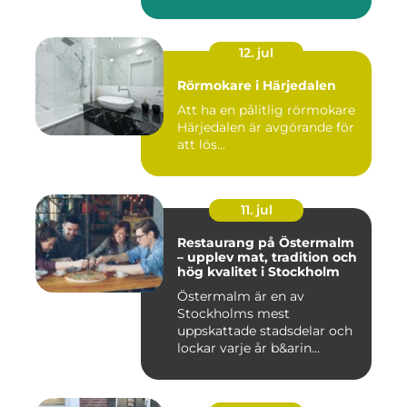
12. jul
Rörmokare i Härjedalen
Att ha en pålitlig rörmokare
Härjedalen är avgörande för
att lös...
11. jul
Restaurang på Östermalm
– upplev mat, tradition och
hög kvalitet i Stockholm
Östermalm är en av
Stockholms mest
uppskattade stadsdelar och
lockar varje år b&arin...