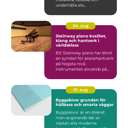
underhålla ela...
04. aug
Steinway piano kvalitet,
klang och hantverk i
världsklass
Ett Steinway piano har blivit
en symbol för pianohantverk
på högsta nivå.
Instrumenten används på
ko...
01. aug
Byggskivor grunden för
hållbara och smarta väggar
Byggskivor är en diskret
men avgörande del av
nästan alla moderna