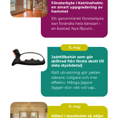
Fönsterbyte i Katrineholm:
en smart uppgradering av
hemmet
Ett genomtänkt fönsterbyte
kan förändra hela känslan i
en bostad. Nya f&oum...
11. maj
Jakttillbehör som gör
skillnad från första skott till
sista styckdetalj
Rätt utrustning gör jakten
säkrare, roligare och mer
effektiv. Många jägare
lägger stor vikt vid vap...
11. maj
Måleri i stockholm så väljer