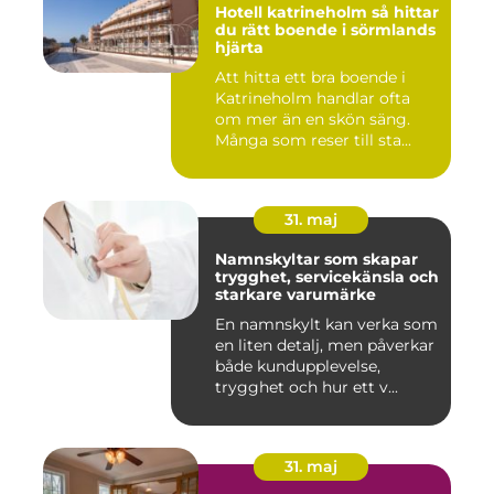
Hotell katrineholm så hittar
du rätt boende i sörmlands
hjärta
Att hitta ett bra boende i
Katrineholm handlar ofta
om mer än en skön säng.
Många som reser till sta...
31. maj
Namnskyltar som skapar
trygghet, servicekänsla och
starkare varumärke
En namnskylt kan verka som
en liten detalj, men påverkar
både kundupplevelse,
trygghet och hur ett v...
31. maj