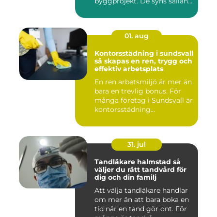
byggprojekt. De syns sällan
när hu...
01. aug
Kontorsstädning i sundsvall
så skapas en ren, trygg och
effektiv arbetsplats
En ren arbetsmiljö är mer än
bara en trevlig bonus. För
många företag i Sundsvall är
kontorsstädning...
31. jul
Tandläkare halmstad så
väljer du rätt tandvård för
dig och din familj
Att välja tandläkare handlar
om mer än att bara boka en
tid när en tand gör ont. För