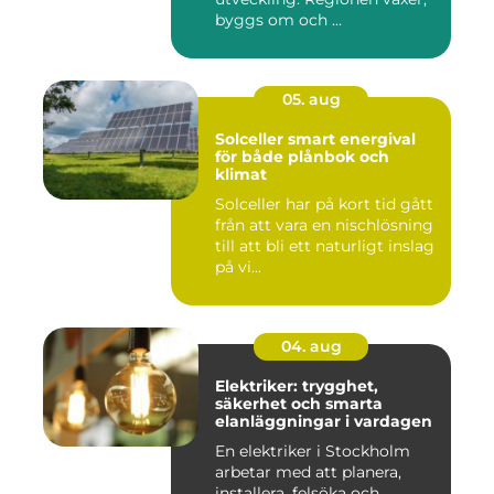
byggs om och ...
05. aug
Solceller smart energival
för både plånbok och
klimat
Solceller har på kort tid gått
från att vara en nischlösning
till att bli ett naturligt inslag
på vi...
04. aug
Elektriker: trygghet,
säkerhet och smarta
elanläggningar i vardagen
En elektriker i Stockholm
arbetar med att planera,
installera, felsöka och