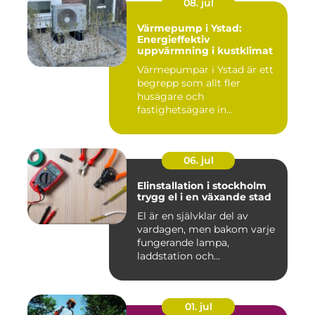
08. jul
Värmepump i Ystad:
Energieffektiv
uppvärmning i kustklimat
Värmepumpar i Ystad är ett
begrepp som allt fler
husägare och
fastighetsägare in...
06. jul
Elinstallation i stockholm
trygg el i en växande stad
El är en självklar del av
vardagen, men bakom varje
fungerande lampa,
laddstation och
ventilationsan...
01. jul