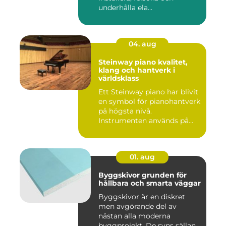
underhålla ela...
04. aug
Steinway piano kvalitet,
klang och hantverk i
världsklass
Ett Steinway piano har blivit
en symbol för pianohantverk
på högsta nivå.
Instrumenten används på
ko...
01. aug
Byggskivor grunden för
hållbara och smarta väggar
Byggskivor är en diskret
men avgörande del av
nästan alla moderna
byggprojekt. De syns sällan