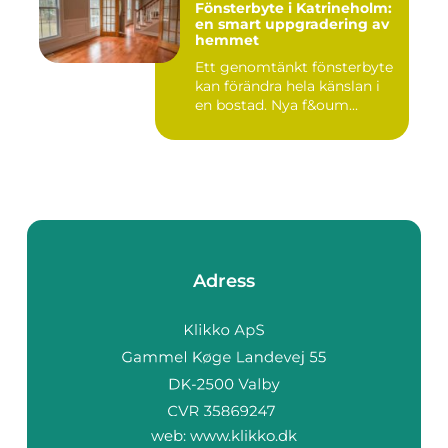
Fönsterbyte i Katrineholm:
en smart uppgradering av
hemmet
Ett genomtänkt fönsterbyte
kan förändra hela känslan i
en bostad. Nya f&oum...
Adress
web:
www.klikko.dk