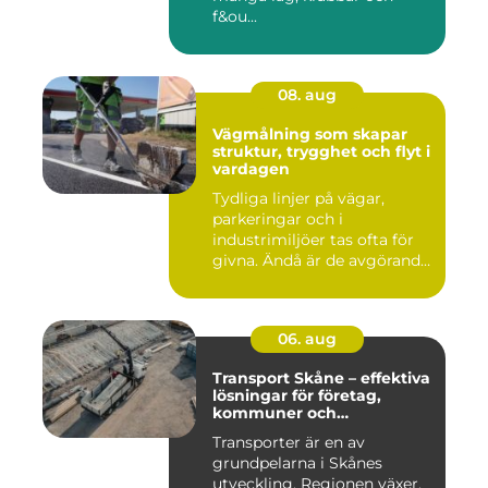
f&ou...
08. aug
Vägmålning som skapar
struktur, trygghet och flyt i
vardagen
Tydliga linjer på vägar,
parkeringar och i
industrimiljöer tas ofta för
givna. Ändå är de avgörande
...
06. aug
Transport Skåne – effektiva
lösningar för företag,
kommuner och
privatpersoner
Transporter är en av
grundpelarna i Skånes
utveckling. Regionen växer,