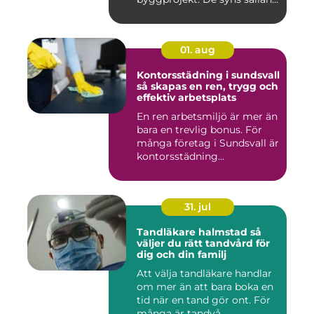
när hu...
01. aug
Kontorsstädning i sundsvall
så skapas en ren, trygg och
effektiv arbetsplats
En ren arbetsmiljö är mer än
bara en trevlig bonus. För
många företag i Sundsvall är
kontorsstädning...
31. jul
Tandläkare halmstad så
väljer du rätt tandvård för
dig och din familj
Att välja tandläkare handlar
om mer än att bara boka en
tid när en tand gör ont. För
många är tandvå...