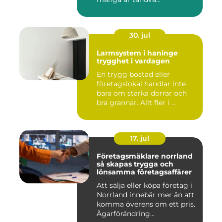
30. jul
Larmsystem i haninge
trygghet i vardagen
En trygg bostad eller
företagslokal handlar inte
bara om starka dörrar och
bra grannar. Allt fler i ...
17. jul
Företagsmäklare norrland
så skapas trygga och
lönsamma företagsaffärer
Att sälja eller köpa företag i
Norrland innebär mer än att
komma överens om ett pris.
Ägarförändring...