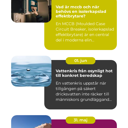
Vad är mccb och när
behövs en isolerkapslad
effektbrytare?
En MCCB (Moulded Case
Circuit Breaker, isolerkapslad
effektbrytare) är en central
del i moderna elin...
01. jun
Vattenkris från osynligt hot
till konkret beredskap
En vattenkris uppstår när
tillgången på säkert
dricksvatten inte räcker till
människors grundläggand...
31. maj