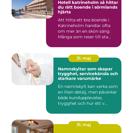
Hotell katrineholm så hittar
du rätt boende i sörmlands
hjärta
Att hitta ett bra boende i
Katrineholm handlar ofta
om mer än en skön säng.
Många som reser till sta...
31. maj
Namnskyltar som skapar
trygghet, servicekänsla och
starkare varumärke
En namnskylt kan verka som
en liten detalj, men påverkar
både kundupplevelse,
trygghet och hur ett v...
31. maj