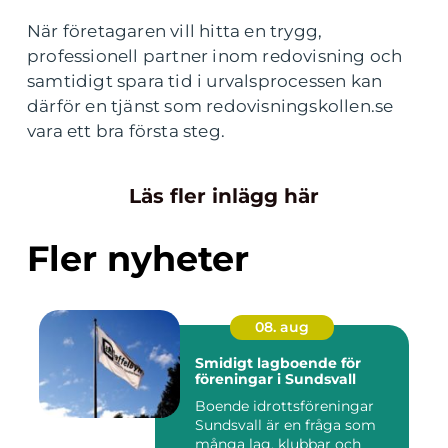
När företagaren vill hitta en trygg,
professionell partner inom redovisning och
samtidigt spara tid i urvalsprocessen kan
därför en tjänst som redovisningskollen.se
vara ett bra första steg.
Läs fler inlägg här
Fler nyheter
08. aug
Smidigt lagboende för
föreningar i Sundsvall
Boende idrottsföreningar
Sundsvall är en fråga som
många lag, klubbar och