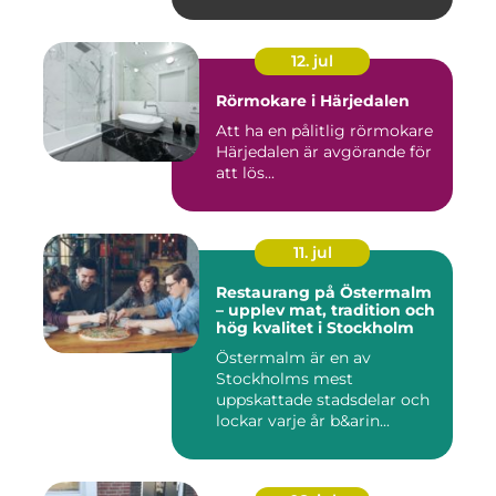
12. jul
Rörmokare i Härjedalen
Att ha en pålitlig rörmokare
Härjedalen är avgörande för
att lös...
11. jul
Restaurang på Östermalm
– upplev mat, tradition och
hög kvalitet i Stockholm
Östermalm är en av
Stockholms mest
uppskattade stadsdelar och
lockar varje år b&arin...