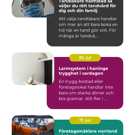
Tandläkare halmstad så
väljer du rätt tandvård för
dig och din familj
Att välja tandläkare handlar
om mer än att bara boka en
tid när en tand gör ont. För
många är tandvå...
30. jul
Larmsystem i haninge
trygghet i vardagen
En trygg bostad eller
företagslokal handlar inte
bara om starka dörrar och
bra grannar. Allt fler i ...
17. jul
Företagsmäklare norrland