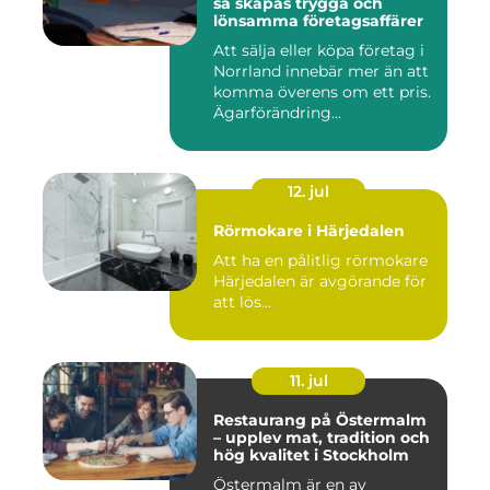
så skapas trygga och
lönsamma företagsaffärer
Att sälja eller köpa företag i
Norrland innebär mer än att
komma överens om ett pris.
Ägarförändring...
12. jul
Rörmokare i Härjedalen
Att ha en pålitlig rörmokare
Härjedalen är avgörande för
att lös...
11. jul
Restaurang på Östermalm
– upplev mat, tradition och
hög kvalitet i Stockholm
Östermalm är en av