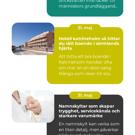
dricksvatten inte räcker till
människors grundläggand...
31. maj
Hotell katrineholm så hittar
du rätt boende i sörmlands
hjärta
Att hitta ett bra boende i
Katrineholm handlar ofta
om mer än en skön säng.
Många som reser till sta...
31. maj
Namnskyltar som skapar
trygghet, servicekänsla och
starkare varumärke
En namnskylt kan verka som
en liten detalj, men påverkar