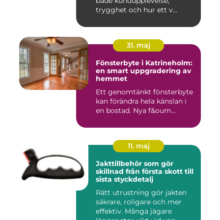
både kundupplevelse,
trygghet och hur ett v...
31. maj
Fönsterbyte i Katrineholm:
en smart uppgradering av
hemmet
Ett genomtänkt fönsterbyte
kan förändra hela känslan i
en bostad. Nya f&oum...
11. maj
Jakttillbehör som gör
skillnad från första skott till
sista styckdetalj
Rätt utrustning gör jakten
säkrare, roligare och mer
effektiv. Många jägare