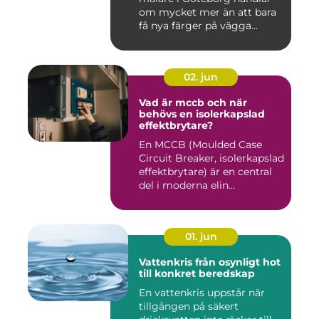
om mycket mer än att bara
få nya färger på vägga...
02. jun
Vad är mccb och när
behövs en isolerkapslad
effektbrytare?
En MCCB (Moulded Case
Circuit Breaker, isolerkapslad
effektbrytare) är en central
del i moderna elin...
01. jun
Vattenkris från osynligt hot
till konkret beredskap
En vattenkris uppstår när
tillgången på säkert