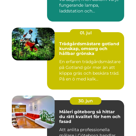
fungerande lampa,
laddstation och
ventilationsan...
01. jul
Trädgårdsmästare gotland
kunskap, omsorg och
hållbar grönska
En erfaren trädgårdsmästare
på Gotland gör mer än att
klippa gräs och beskära träd.
På en ö med kalk...
30. jun
Måleri göteborg så hittar
du rätt kvalitet för hem och
fasad
Att anlita professionella
målare i Göteborg handlar