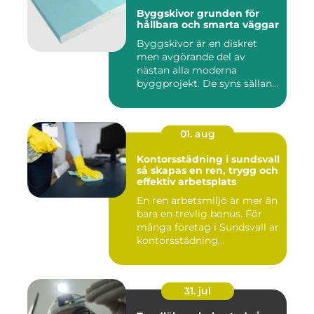
Byggskivor grunden för
hållbara och smarta väggar
Byggskivor är en diskret
men avgörande del av
nästan alla moderna
byggprojekt. De syns sällan
när hu...
01. aug
Kontorsstädning i sundsvall
så skapas en ren, trygg och
effektiv arbetsplats
En ren arbetsmiljö är mer än
bara en trevlig bonus. För
många företag i Sundsvall är
kontorsstädning...
31. jul