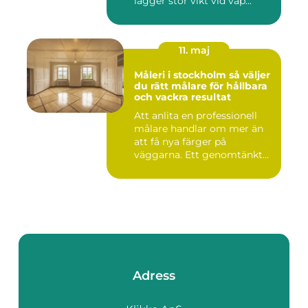
lägger stor vikt vid vap...
11. maj
Måleri i stockholm så väljer
du rätt målare för hållbara
och vackra resultat
Att anlita en professionell
målare handlar om mer än
att få nya färger på
väggarna. Ett genomtänkt
m...
Adress