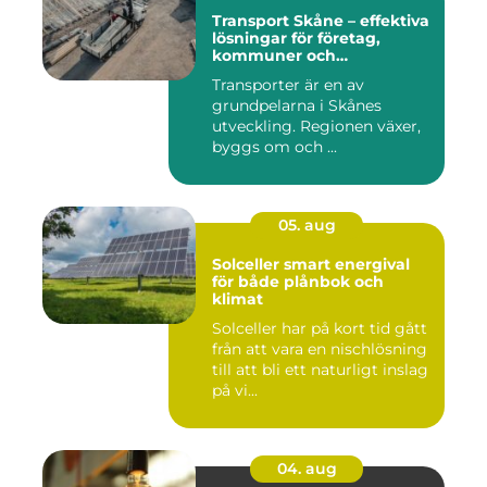
Transport Skåne – effektiva
lösningar för företag,
kommuner och
privatpersoner
Transporter är en av
grundpelarna i Skånes
utveckling. Regionen växer,
byggs om och ...
05. aug
Solceller smart energival
för både plånbok och
klimat
Solceller har på kort tid gått
från att vara en nischlösning
till att bli ett naturligt inslag
på vi...
04. aug