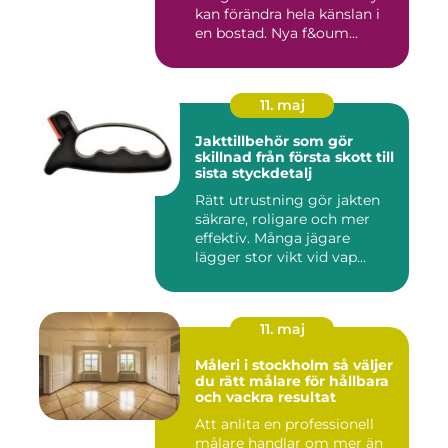
kan förändra hela känslan i
en bostad. Nya f&oum...
11. maj
Jakttillbehör som gör
skillnad från första skott till
sista styckdetalj
Rätt utrustning gör jakten
säkrare, roligare och mer
effektiv. Många jägare
lägger stor vikt vid vap...
11. maj
Måleri i stockholm så väljer
du rätt målare för hållbara
och vackra resultat
Att anlita en professionell
målare handlar om mer än