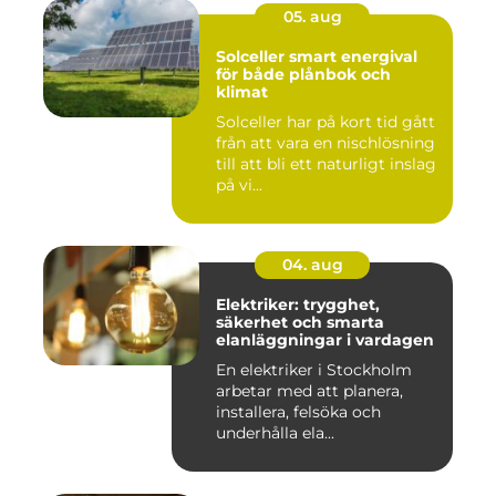
05. aug
Solceller smart energival
för både plånbok och
klimat
Solceller har på kort tid gått
från att vara en nischlösning
till att bli ett naturligt inslag
på vi...
04. aug
Elektriker: trygghet,
säkerhet och smarta
elanläggningar i vardagen
En elektriker i Stockholm
arbetar med att planera,
installera, felsöka och
underhålla ela...