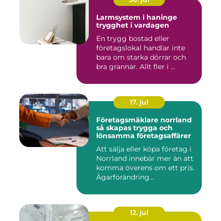
Larmsystem i haninge
trygghet i vardagen
En trygg bostad eller
företagslokal handlar inte
bara om starka dörrar och
bra grannar. Allt fler i ...
17. jul
Företagsmäklare norrland
så skapas trygga och
lönsamma företagsaffärer
Att sälja eller köpa företag i
Norrland innebär mer än att
komma överens om ett pris.
Ägarförändring...
12. jul