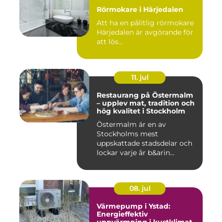
Rörmokare i Härjedalen
Att ha en pålitlig rörmokare
Härjedalen är avgörande för
att lös...
11. jul
Restaurang på Östermalm
– upplev mat, tradition och
hög kvalitet i Stockholm
Östermalm är en av
Stockholms mest
uppskattade stadsdelar och
lockar varje år b&arin...
08. jul
Värmepump i Ystad:
Energieffektiv