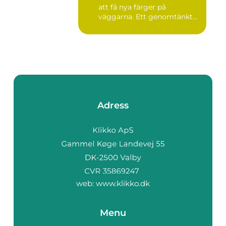
att få nya färger på
väggarna. Ett genomtänkt
m...
Adress
web:
www.klikko.dk
Menu