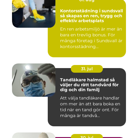
Kontorsstädning i sundsvall
så skapas en ren, trygg och
effektiv arbetsplats
En ren arbetsmiljö är mer än
bara en trevlig bonus. För
många företag i Sundsvall är
kontorsstädning...
31. jul
Tandläkare halmstad så
väljer du rätt tandvård för
dig och din familj
Att välja tandläkare handlar
om mer än att bara boka en
tid när en tand gör ont. För
många är tandvå...
30. jul