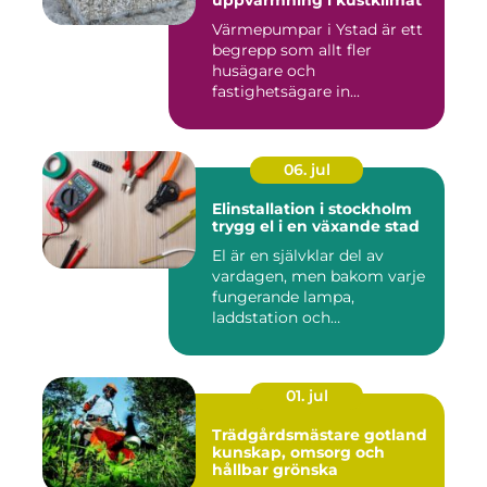
uppvärmning i kustklimat
Värmepumpar i Ystad är ett
begrepp som allt fler
husägare och
fastighetsägare in...
06. jul
Elinstallation i stockholm
trygg el i en växande stad
El är en självklar del av
vardagen, men bakom varje
fungerande lampa,
laddstation och
ventilationsan...
01. jul
Trädgårdsmästare gotland
kunskap, omsorg och
hållbar grönska