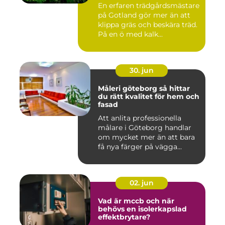
En erfaren trädgårdsmästare
på Gotland gör mer än att
klippa gräs och beskära träd.
På en ö med kalk...
30. jun
Måleri göteborg så hittar
du rätt kvalitet för hem och
fasad
Att anlita professionella
målare i Göteborg handlar
om mycket mer än att bara
få nya färger på vägga...
02. jun
Vad är mccb och när
behövs en isolerkapslad
effektbrytare?