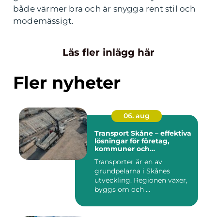
både värmer bra och är snygga rent stil och
modemässigt.
Läs fler inlägg här
Fler nyheter
06. aug
Transport Skåne – effektiva
lösningar för företag,
kommuner och
privatpersoner
Transporter är en av
grundpelarna i Skånes
utveckling. Regionen växer,
byggs om och ...