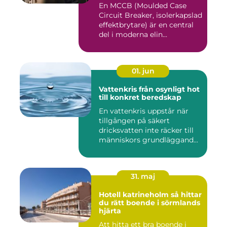
En MCCB (Moulded Case
Circuit Breaker, isolerkapslad
effektbrytare) är en central
del i moderna elin...
01. jun
Vattenkris från osynligt hot
till konkret beredskap
En vattenkris uppstår när
tillgången på säkert
dricksvatten inte räcker till
människors grundläggand...
31. maj
Hotell katrineholm så hittar
du rätt boende i sörmlands
hjärta
Att hitta ett bra boende i