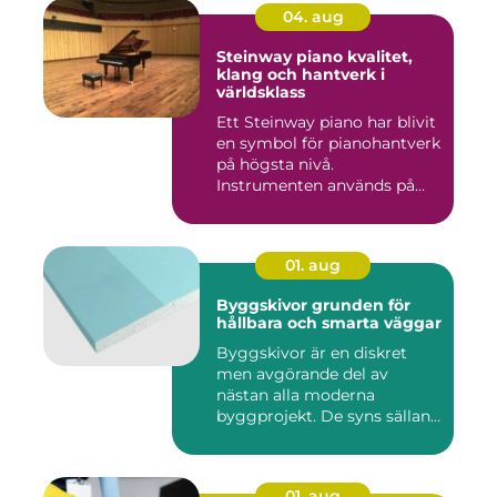
04. aug
Steinway piano kvalitet,
klang och hantverk i
världsklass
Ett Steinway piano har blivit
en symbol för pianohantverk
på högsta nivå.
Instrumenten används på
ko...
01. aug
Byggskivor grunden för
hållbara och smarta väggar
Byggskivor är en diskret
men avgörande del av
nästan alla moderna
byggprojekt. De syns sällan
när hu...
01. aug