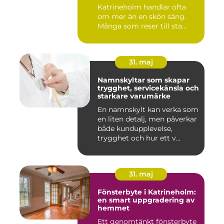
Katrineholm handlar ofta
om mer än en skön säng.
Många som reser till sta...
31. maj
Namnskyltar som skapar
trygghet, servicekänsla och
starkare varumärke
En namnskylt kan verka som
en liten detalj, men påverkar
både kundupplevelse,
trygghet och hur ett v...
31. maj
Fönsterbyte i Katrineholm:
en smart uppgradering av
hemmet
Ett genomtänkt fönsterbyte