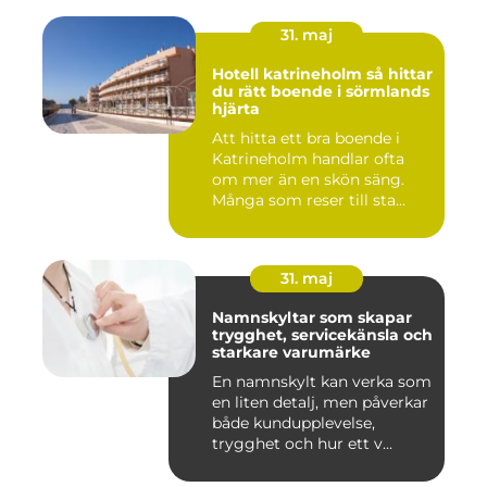
31. maj
Hotell katrineholm så hittar
du rätt boende i sörmlands
hjärta
Att hitta ett bra boende i
Katrineholm handlar ofta
om mer än en skön säng.
Många som reser till sta...
31. maj
Namnskyltar som skapar
trygghet, servicekänsla och
starkare varumärke
En namnskylt kan verka som
en liten detalj, men påverkar
både kundupplevelse,
trygghet och hur ett v...