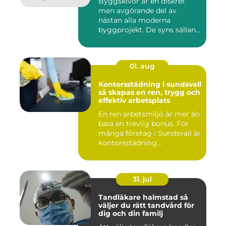
Byggskivor är en diskret
men avgörande del av
nästan alla moderna
byggprojekt. De syns sällan
när hu...
01. aug
Kontorsstädning i sundsvall
så skapas en ren, trygg och
effektiv arbetsplats
En ren arbetsmiljö är mer än
bara en trevlig bonus. För
många företag i Sundsvall är
kontorsstädning...
31. jul
Tandläkare halmstad så
väljer du rätt tandvård för
dig och din familj