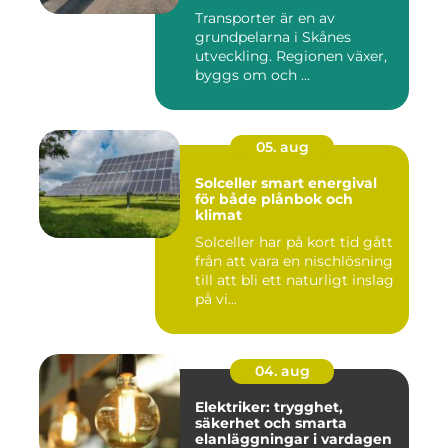
privatpersoner
Transporter är en av
grundpelarna i Skånes
utveckling. Regionen växer,
byggs om och ...
05. aug
Solceller smart energival
för både plånbok och
klimat
Solceller har på kort tid gått
från att vara en nischlösning
till att bli ett naturligt inslag
på vi...
04. aug
Elektriker: trygghet,
säkerhet och smarta
elanläggningar i vardagen