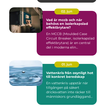
02. jun
Vad är mccb och när
behövs en isolerkapslad
effektbrytare?
En MCCB (Moulded Case
Circuit Breaker, isolerkapslad
effektbrytare) är en central
del i moderna elin...
01. jun
Vattenkris från osynligt hot
till konkret beredskap
En vattenkris uppstår när
tillgången på säkert
dricksvatten inte räcker till
människors grundläggand...