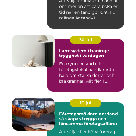
Att välja tandläkare handlar
om mer än att bara boka en
tid när en tand gör ont. För
många är tandvå...
30. jul
Larmsystem i haninge
trygghet i vardagen
En trygg bostad eller
företagslokal handlar inte
bara om starka dörrar och
bra grannar. Allt fler i ...
17. jul
Företagsmäklare norrland
så skapas trygga och
lönsamma företagsaffärer
Att sälja eller köpa företag i