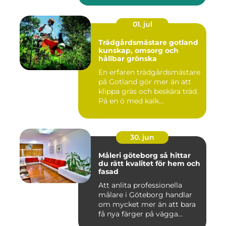
01. jul
Trädgårdsmästare gotland
kunskap, omsorg och
hållbar grönska
En erfaren trädgårdsmästare
på Gotland gör mer än att
klippa gräs och beskära träd.
På en ö med kalk...
30. jun
Måleri göteborg så hittar
du rätt kvalitet för hem och
fasad
Att anlita professionella
målare i Göteborg handlar
om mycket mer än att bara
få nya färger på vägga...