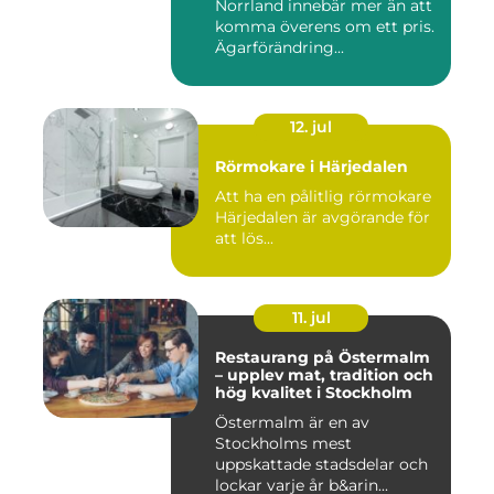
Norrland innebär mer än att
komma överens om ett pris.
Ägarförändring...
12. jul
Rörmokare i Härjedalen
Att ha en pålitlig rörmokare
Härjedalen är avgörande för
att lös...
11. jul
Restaurang på Östermalm
– upplev mat, tradition och
hög kvalitet i Stockholm
Östermalm är en av
Stockholms mest
uppskattade stadsdelar och
lockar varje år b&arin...