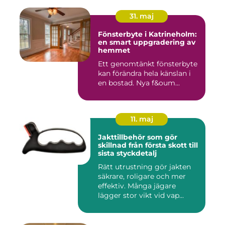
31. maj
Fönsterbyte i Katrineholm:
en smart uppgradering av
hemmet
Ett genomtänkt fönsterbyte
kan förändra hela känslan i
en bostad. Nya f&oum...
11. maj
Jakttillbehör som gör
skillnad från första skott till
sista styckdetalj
Rätt utrustning gör jakten
säkrare, roligare och mer
effektiv. Många jägare
lägger stor vikt vid vap...