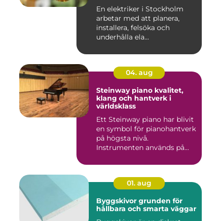
En elektriker i Stockholm
arbetar med att planera,
installera, felsöka och
underhålla ela...
04. aug
Steinway piano kvalitet,
klang och hantverk i
världsklass
Ett Steinway piano har blivit
en symbol för pianohantverk
på högsta nivå.
Instrumenten används på
ko...
01. aug
Byggskivor grunden för
hållbara och smarta väggar