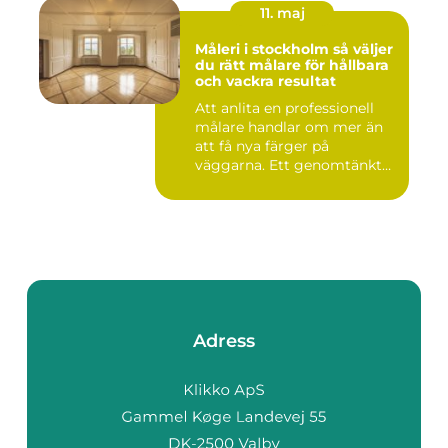
11. maj
Måleri i stockholm så väljer
du rätt målare för hållbara
och vackra resultat
Att anlita en professionell
målare handlar om mer än
att få nya färger på
väggarna. Ett genomtänkt
m...
Adress