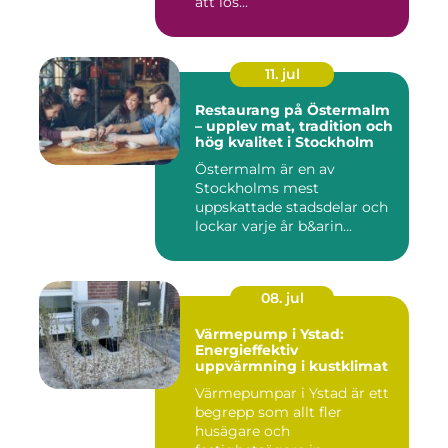
att lös...
11. jul
Restaurang på Östermalm
– upplev mat, tradition och
hög kvalitet i Stockholm
Östermalm är en av
Stockholms mest
uppskattade stadsdelar och
lockar varje år b&arin...
08. jul
Värmepump i Ystad:
Energieffektiv
uppvärmning i kustklimat
Värmepumpar i Ystad är ett
begrepp som allt fler
husägare och