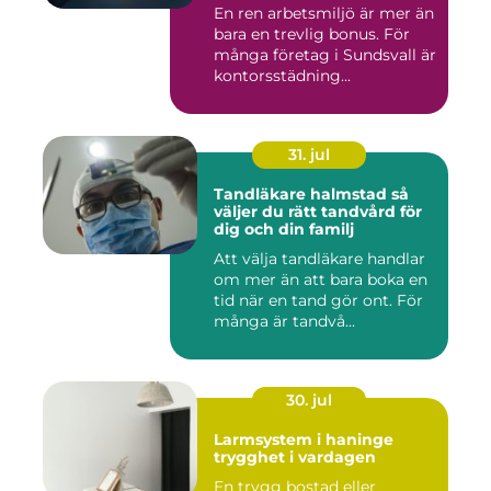
En ren arbetsmiljö är mer än
bara en trevlig bonus. För
många företag i Sundsvall är
kontorsstädning...
31. jul
Tandläkare halmstad så
väljer du rätt tandvård för
dig och din familj
Att välja tandläkare handlar
om mer än att bara boka en
tid när en tand gör ont. För
många är tandvå...
30. jul
Larmsystem i haninge
trygghet i vardagen
En trygg bostad eller