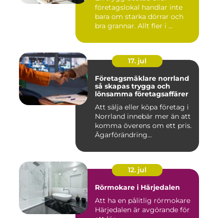
företagslokal handlar inte
bara om starka dörrar och
bra grannar. Allt fler i ...
17. jul
Företagsmäklare norrland
så skapas trygga och
lönsamma företagsaffärer
Att sälja eller köpa företag i
Norrland innebär mer än att
komma överens om ett pris.
Ägarförändring...
12. jul
Rörmokare i Härjedalen
Att ha en pålitlig rörmokare
Härjedalen är avgörande för