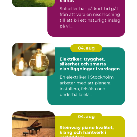
klimat
Solceller har på kort tid gått
från att vara en nischlösning
till att bli ett naturligt inslag
på vi...
04. aug
Elektriker: trygghet,
säkerhet och smarta
elanläggningar i vardagen
En elektriker i Stockholm
arbetar med att planera,
installera, felsöka och
underhålla ela...
04. aug
Steinway piano kvalitet,
klang och hantverk i