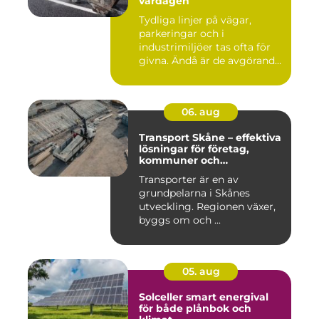
vardagen
Tydliga linjer på vägar,
parkeringar och i
industrimiljöer tas ofta för
givna. Ändå är de avgörande
...
06. aug
Transport Skåne – effektiva
lösningar för företag,
kommuner och
privatpersoner
Transporter är en av
grundpelarna i Skånes
utveckling. Regionen växer,
byggs om och ...
05. aug
Solceller smart energival
för både plånbok och