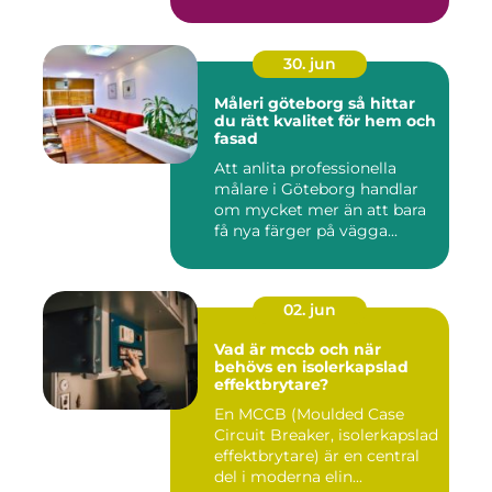
30. jun
Måleri göteborg så hittar
du rätt kvalitet för hem och
fasad
Att anlita professionella
målare i Göteborg handlar
om mycket mer än att bara
få nya färger på vägga...
02. jun
Vad är mccb och när
behövs en isolerkapslad
effektbrytare?
En MCCB (Moulded Case
Circuit Breaker, isolerkapslad
effektbrytare) är en central
del i moderna elin...