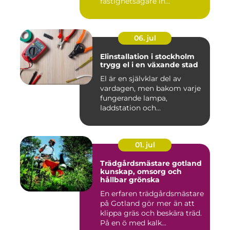
fastighetsägare in...
06. jul
Elinstallation i stockholm
trygg el i en växande stad
El är en självklar del av
vardagen, men bakom varje
fungerande lampa,
laddstation och
ventilationsan...
01. jul
Trädgårdsmästare gotland
kunskap, omsorg och
hållbar grönska
En erfaren trädgårdsmästare
på Gotland gör mer än att
klippa gräs och beskära träd.
På en ö med kalk...