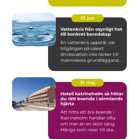
01. jun
Vattenkris från osynligt hot
till konkret beredskap
En vattenkris uppstår när
tillgången på säkert
dricksvatten inte räcker till
människors grundläggand...
31. maj
Hotell katrineholm så hittar
du rätt boende i sörmlands
hjärta
Att hitta ett bra boende i
Katrineholm handlar ofta
om mer än en skön säng.
Många som reser till sta...