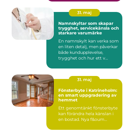
31. maj
Namnskyltar som skapar
trygghet, servicekänsla och
starkare varumärke
En namnskylt kan verka som
en liten detalj, men påverkar
både kundupplevelse,
trygghet och hur ett v...
31. maj
Fönsterbyte i Katrineholm:
en smart uppgradering av
hemmet
Ett genomtänkt fönsterbyte
kan förändra hela känslan i
en bostad. Nya f&oum...