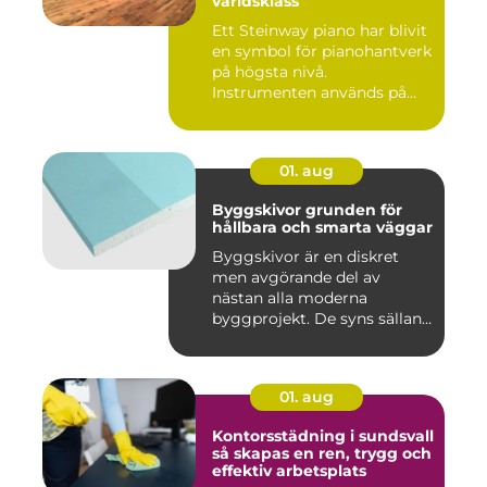
världsklass
Ett Steinway piano har blivit
en symbol för pianohantverk
på högsta nivå.
Instrumenten används på
ko...
01. aug
Byggskivor grunden för
hållbara och smarta väggar
Byggskivor är en diskret
men avgörande del av
nästan alla moderna
byggprojekt. De syns sällan
när hu...
01. aug
Kontorsstädning i sundsvall
så skapas en ren, trygg och
effektiv arbetsplats