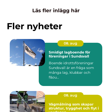
Läs fler inlägg här
Fler nyheter
08. aug
Smidigt lagboende för
föreningar i Sundsvall
Boende idrottsföreningar
Sundsvall är en fråga som
många lag, klubbar och
f&ou...
08. aug
Vägmålning som skapar
struktur, trygghet och flyt i