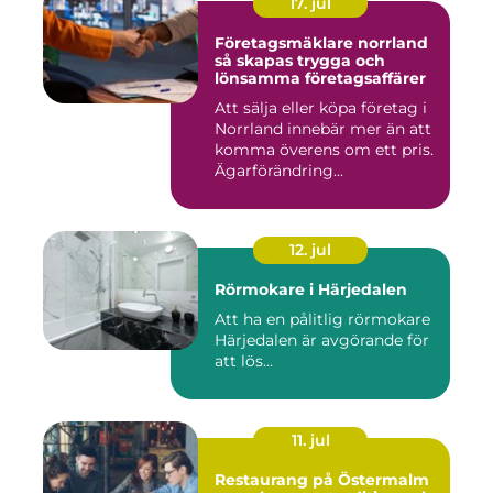
17. jul
Företagsmäklare norrland
så skapas trygga och
lönsamma företagsaffärer
Att sälja eller köpa företag i
Norrland innebär mer än att
komma överens om ett pris.
Ägarförändring...
12. jul
Rörmokare i Härjedalen
Att ha en pålitlig rörmokare
Härjedalen är avgörande för
att lös...
11. jul
Restaurang på Östermalm