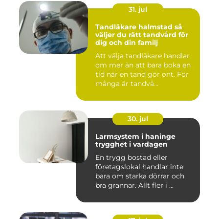
31. jul
Tandläkare halmstad så
väljer du rätt tandvård för
dig och din familj
Att välja tandläkare handlar
om mer än att bara boka en
tid när en tand gör ont. För
många är tandvå...
30. jul
Larmsystem i haninge
trygghet i vardagen
En trygg bostad eller
företagslokal handlar inte
bara om starka dörrar och
bra grannar. Allt fler i ...