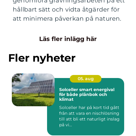
genomföra grävningsarbeten på ett
hållbart sätt och vidta åtgärder för
att minimera påverkan på naturen.
Läs fler inlägg här
Fler nyheter
05. aug
Solceller smart energival
för både plånbok och
klimat
Solceller har på kort tid gått
från att vara en nischlösning
till att bli ett naturligt inslag
på vi...