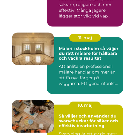
säkrare, roligare och mer
effektiv. Många jägare
lägger stor vikt vid vap...
11. maj
Måleri i stockholm så väljer
du rätt målare för hållbara
och vackra resultat
Att anlita en professionell
målare handlar om mer än
att få nya färger på
väggarna. Ett genomtänkt
m...
10. maj
Så väljer och använder du
svarvchuckar för säker och
effektiv bearbetning
Svarvning är ett av de mest