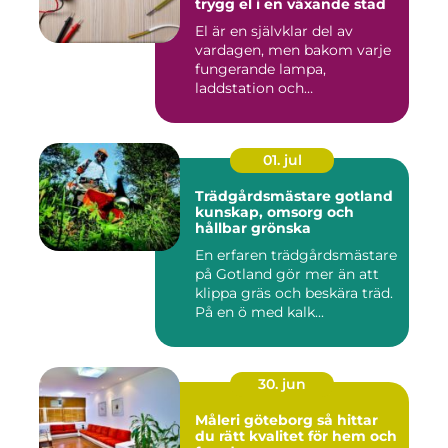
trygg el i en växande stad
El är en självklar del av
vardagen, men bakom varje
fungerande lampa,
laddstation och
ventilationsan...
01. jul
Trädgårdsmästare gotland
kunskap, omsorg och
hållbar grönska
En erfaren trädgårdsmästare
på Gotland gör mer än att
klippa gräs och beskära träd.
På en ö med kalk...
30. jun
Måleri göteborg så hittar
du rätt kvalitet för hem och