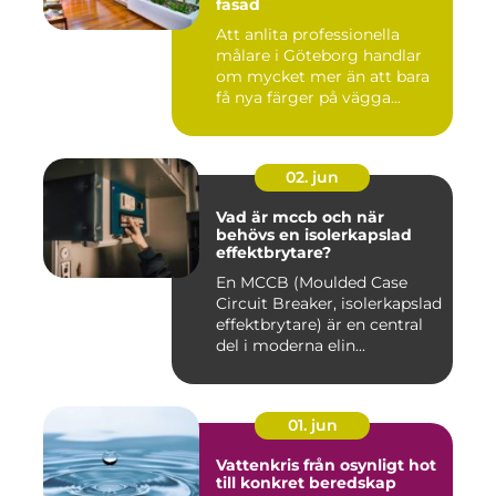
fasad
Att anlita professionella
målare i Göteborg handlar
om mycket mer än att bara
få nya färger på vägga...
02. jun
Vad är mccb och när
behövs en isolerkapslad
effektbrytare?
En MCCB (Moulded Case
Circuit Breaker, isolerkapslad
effektbrytare) är en central
del i moderna elin...
01. jun
Vattenkris från osynligt hot
till konkret beredskap