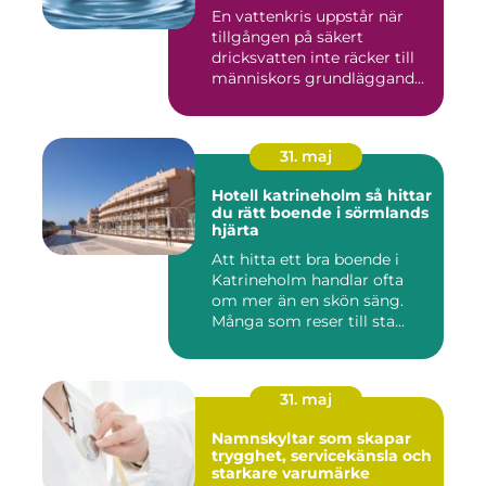
En vattenkris uppstår när
tillgången på säkert
dricksvatten inte räcker till
människors grundläggand...
31. maj
Hotell katrineholm så hittar
du rätt boende i sörmlands
hjärta
Att hitta ett bra boende i
Katrineholm handlar ofta
om mer än en skön säng.
Många som reser till sta...
31. maj
Namnskyltar som skapar
trygghet, servicekänsla och
starkare varumärke