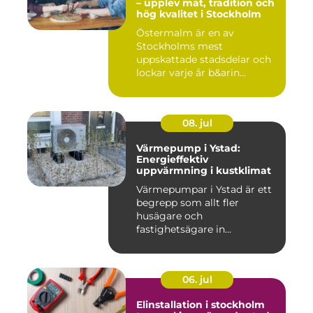
– upplev mat, tradition och
hög kvalitet i Stockholm
Östermalm är en av
Stockholms mest
uppskattade stadsdelar och
lockar varje år b&arin...
08. jul
Värmepump i Ystad:
Energieffektiv
uppvärmning i kustklimat
Värmepumpar i Ystad är ett
begrepp som allt fler
husägare och
fastighetsägare in...
06. jul
Elinstallation i stockholm