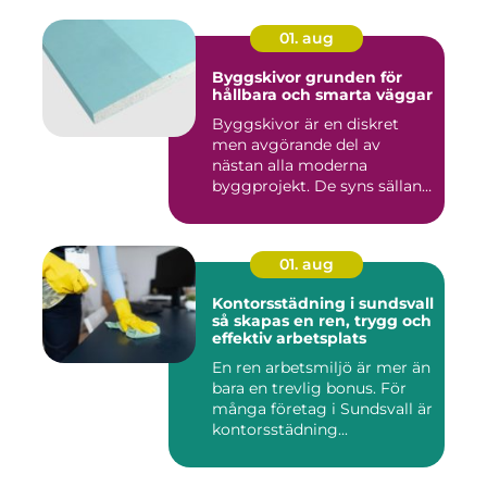
01. aug
Byggskivor grunden för
hållbara och smarta väggar
Byggskivor är en diskret
men avgörande del av
nästan alla moderna
byggprojekt. De syns sällan
när hu...
01. aug
Kontorsstädning i sundsvall
så skapas en ren, trygg och
effektiv arbetsplats
En ren arbetsmiljö är mer än
bara en trevlig bonus. För
många företag i Sundsvall är
kontorsstädning...