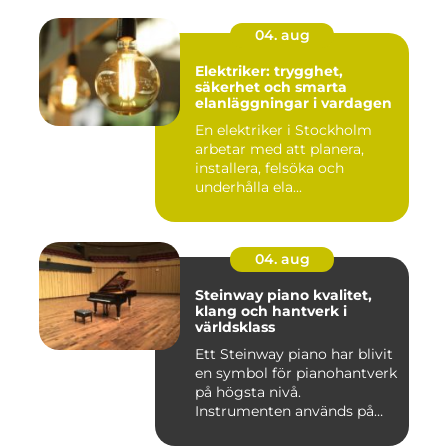
04. aug
Elektriker: trygghet,
säkerhet och smarta
elanläggningar i vardagen
En elektriker i Stockholm
arbetar med att planera,
installera, felsöka och
underhålla ela...
04. aug
Steinway piano kvalitet,
klang och hantverk i
världsklass
Ett Steinway piano har blivit
en symbol för pianohantverk
på högsta nivå.
Instrumenten används på
ko...