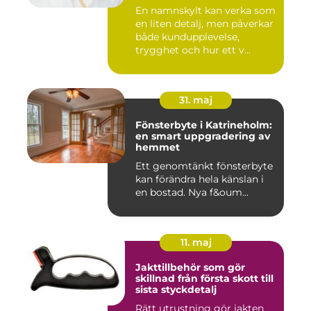
En namnskylt kan verka som
en liten detalj, men påverkar
både kundupplevelse,
trygghet och hur ett v...
31. maj
Fönsterbyte i Katrineholm:
en smart uppgradering av
hemmet
Ett genomtänkt fönsterbyte
kan förändra hela känslan i
en bostad. Nya f&oum...
11. maj
Jakttillbehör som gör
skillnad från första skott till
sista styckdetalj
Rätt utrustning gör jakten