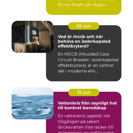
få nya färger på vägga...
02. jun
Vad är mccb och när
behövs en isolerkapslad
effektbrytare?
En MCCB (Moulded Case
Circuit Breaker, isolerkapslad
effektbrytare) är en central
del i moderna elin...
01. jun
Vattenkris från osynligt hot
till konkret beredskap
En vattenkris uppstår när
tillgången på säkert
dricksvatten inte räcker till
människors grundläggand...