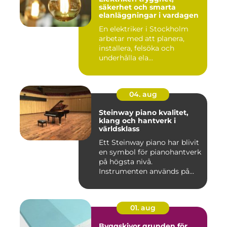
säkerhet och smarta
elanläggningar i vardagen
En elektriker i Stockholm
arbetar med att planera,
installera, felsöka och
underhålla ela...
04. aug
Steinway piano kvalitet,
klang och hantverk i
världsklass
Ett Steinway piano har blivit
en symbol för pianohantverk
på högsta nivå.
Instrumenten används på
ko...
01. aug
Byggskivor grunden för