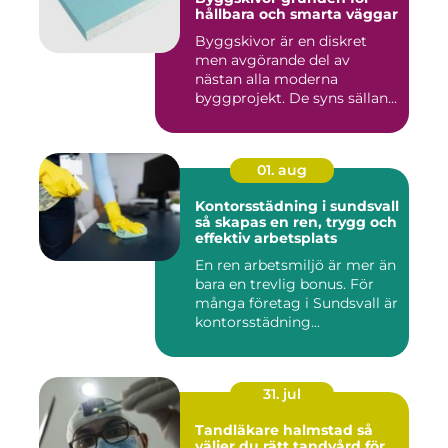
hållbara och smarta väggar
Byggskivor är en diskret
men avgörande del av
nästan alla moderna
byggprojekt. De syns sällan
när hu...
01. aug
Kontorsstädning i sundsvall
så skapas en ren, trygg och
effektiv arbetsplats
En ren arbetsmiljö är mer än
bara en trevlig bonus. För
många företag i Sundsvall är
kontorsstädning...
31. jul
Tandläkare halmstad så
väljer du rätt tandvård för