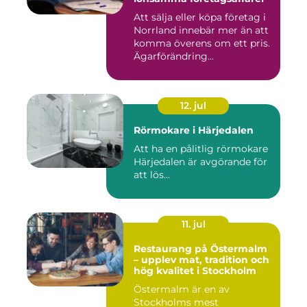
Att sälja eller köpa företag i
Norrland innebär mer än att
komma överens om ett pris.
Ägarförändring...
12. jul
Rörmokare i Härjedalen
Att ha en pålitlig rörmokare
Härjedalen är avgörande för
att lös...
11. jul
Restaurang på Östermalm
– upplev mat, tradition och
hög kvalitet i Stockholm
Östermalm är en av
Stockholms mest