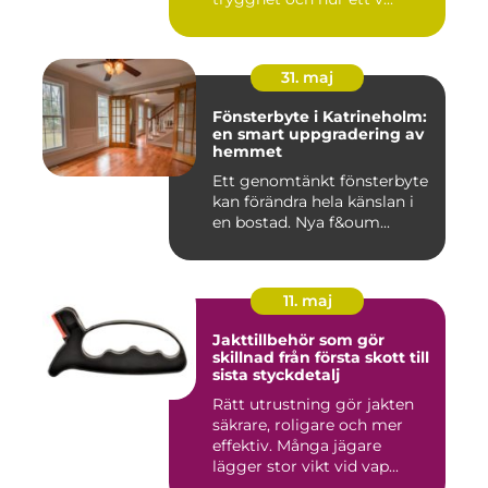
31. maj
Fönsterbyte i Katrineholm:
en smart uppgradering av
hemmet
Ett genomtänkt fönsterbyte
kan förändra hela känslan i
en bostad. Nya f&oum...
11. maj
Jakttillbehör som gör
skillnad från första skott till
sista styckdetalj
Rätt utrustning gör jakten
säkrare, roligare och mer
effektiv. Många jägare
lägger stor vikt vid vap...