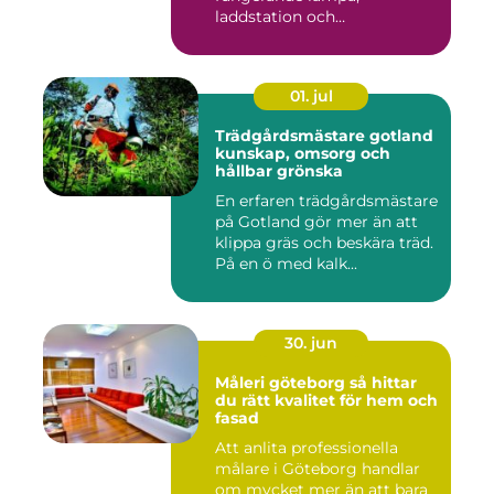
laddstation och
ventilationsan...
01. jul
Trädgårdsmästare gotland
kunskap, omsorg och
hållbar grönska
En erfaren trädgårdsmästare
på Gotland gör mer än att
klippa gräs och beskära träd.
På en ö med kalk...
30. jun
Måleri göteborg så hittar
du rätt kvalitet för hem och
fasad
Att anlita professionella
målare i Göteborg handlar
om mycket mer än att bara