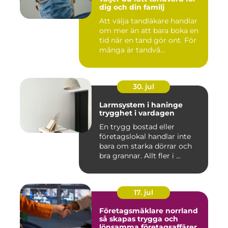
dig och din familj
Att välja tandläkare handlar
om mer än att bara boka en
tid när en tand gör ont. För
många är tandvå...
30. jul
Larmsystem i haninge
trygghet i vardagen
En trygg bostad eller
företagslokal handlar inte
bara om starka dörrar och
bra grannar. Allt fler i ...
17. jul
Företagsmäklare norrland
så skapas trygga och
lönsamma företagsaffärer