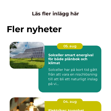
Läs fler inlägg här
Fler nyheter
05. aug
Solceller smart energival
för både plånbok och
klimat
Solceller har på kort tid gått
från att vara en nischlösning
till att bli ett naturligt inslag
på vi...
04. aug
Elektriker: trygghet,