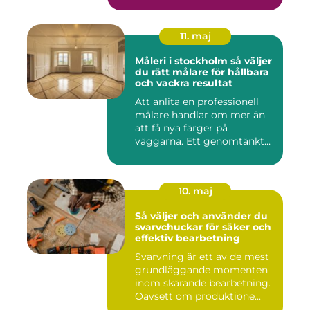
11. maj
Måleri i stockholm så väljer
du rätt målare för hållbara
och vackra resultat
Att anlita en professionell
målare handlar om mer än
att få nya färger på
väggarna. Ett genomtänkt
m...
10. maj
Så väljer och använder du
svarvchuckar för säker och
effektiv bearbetning
Svarvning är ett av de mest
grundläggande momenten
inom skärande bearbetning.
Oavsett om produktione...