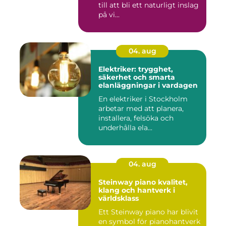
till att bli ett naturligt inslag
på vi...
04. aug
Elektriker: trygghet,
säkerhet och smarta
elanläggningar i vardagen
En elektriker i Stockholm
arbetar med att planera,
installera, felsöka och
underhålla ela...
04. aug
Steinway piano kvalitet,
klang och hantverk i
världsklass
Ett Steinway piano har blivit
en symbol för pianohantverk