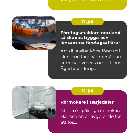
17. jul
Företagsmäklare norrland
så skapas trygga och
lönsamma företagsaffärer
Att sälja eller köpa företag i
Norrland innebär mer än att
komma överens om ett pris.
Ägarförändring...
12. jul
Rörmokare i Härjedalen
Att ha en pålitlig rörmokare
Härjedalen är avgörande för
att lös...