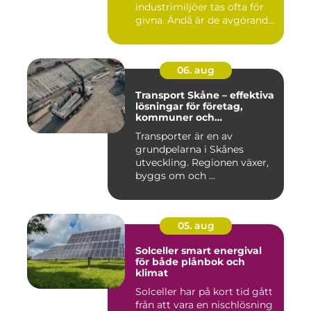
industrimiljöer tas ofta för
givna. Ändå är de avgörande
...
06. aug
Transport Skåne – effektiva
lösningar för företag,
kommuner och
privatpersoner
Transporter är en av
grundpelarna i Skånes
utveckling. Regionen växer,
byggs om och ...
05. aug
Solceller smart energival
för både plånbok och
klimat
Solceller har på kort tid gått
från att vara en nischlösning