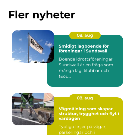
Fler nyheter
08. aug
Smidigt lagboende för
föreningar i Sundsvall
Boende idrottsföreningar
Sundsvall är en fråga som
många lag, klubbar och
f&ou...
08. aug
Vägmålning som skapar
struktur, trygghet och flyt i
vardagen
Tydliga linjer på vägar,
parkeringar och i