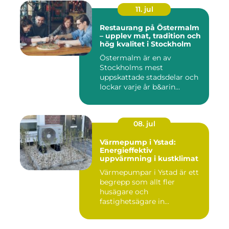
11. jul
Restaurang på Östermalm
– upplev mat, tradition och
hög kvalitet i Stockholm
Östermalm är en av
Stockholms mest
uppskattade stadsdelar och
lockar varje år b&arin...
08. jul
Värmepump i Ystad:
Energieffektiv
uppvärmning i kustklimat
Värmepumpar i Ystad är ett
begrepp som allt fler
husägare och
fastighetsägare in...