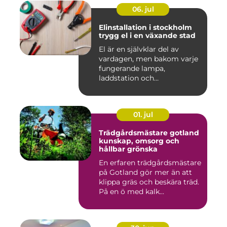
06. jul
Elinstallation i stockholm
trygg el i en växande stad
El är en självklar del av
vardagen, men bakom varje
fungerande lampa,
laddstation och
ventilationsan...
01. jul
Trädgårdsmästare gotland
kunskap, omsorg och
hållbar grönska
En erfaren trädgårdsmästare
på Gotland gör mer än att
klippa gräs och beskära träd.
På en ö med kalk...