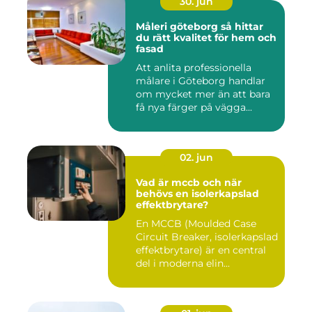
30. jun
Måleri göteborg så hittar
du rätt kvalitet för hem och
fasad
Att anlita professionella
målare i Göteborg handlar
om mycket mer än att bara
få nya färger på vägga...
02. jun
Vad är mccb och när
behövs en isolerkapslad
effektbrytare?
En MCCB (Moulded Case
Circuit Breaker, isolerkapslad
effektbrytare) är en central
del i moderna elin...