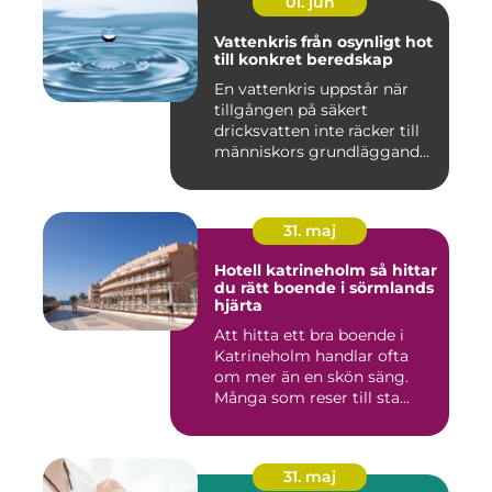
01. jun
Vattenkris från osynligt hot
till konkret beredskap
En vattenkris uppstår när
tillgången på säkert
dricksvatten inte räcker till
människors grundläggand...
31. maj
Hotell katrineholm så hittar
du rätt boende i sörmlands
hjärta
Att hitta ett bra boende i
Katrineholm handlar ofta
om mer än en skön säng.
Många som reser till sta...
31. maj