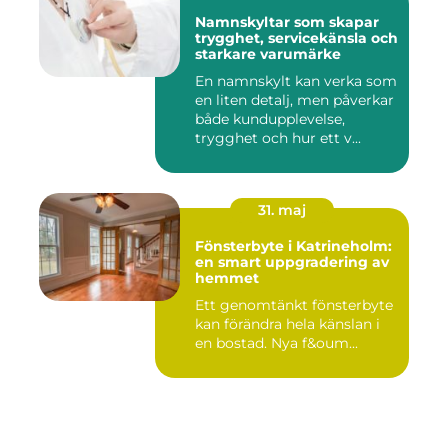
Namnskyltar som skapar
trygghet, servicekänsla och
starkare varumärke
En namnskylt kan verka som
en liten detalj, men påverkar
både kundupplevelse,
trygghet och hur ett v...
31. maj
Fönsterbyte i Katrineholm:
en smart uppgradering av
hemmet
Ett genomtänkt fönsterbyte
kan förändra hela känslan i
en bostad. Nya f&oum...