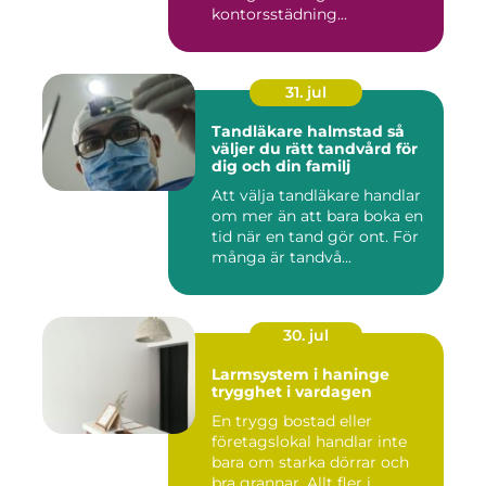
kontorsstädning...
31. jul
Tandläkare halmstad så
väljer du rätt tandvård för
dig och din familj
Att välja tandläkare handlar
om mer än att bara boka en
tid när en tand gör ont. För
många är tandvå...
30. jul
Larmsystem i haninge
trygghet i vardagen
En trygg bostad eller
företagslokal handlar inte
bara om starka dörrar och
bra grannar. Allt fler i ...