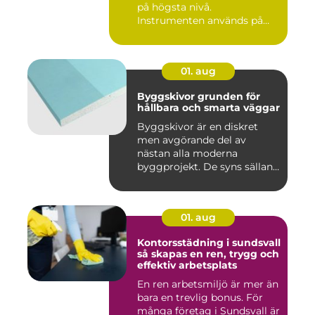
på högsta nivå.
Instrumenten används på
ko...
01. aug
Byggskivor grunden för
hållbara och smarta väggar
Byggskivor är en diskret
men avgörande del av
nästan alla moderna
byggprojekt. De syns sällan
när hu...
01. aug
Kontorsstädning i sundsvall
så skapas en ren, trygg och
effektiv arbetsplats
En ren arbetsmiljö är mer än
bara en trevlig bonus. För
många företag i Sundsvall är