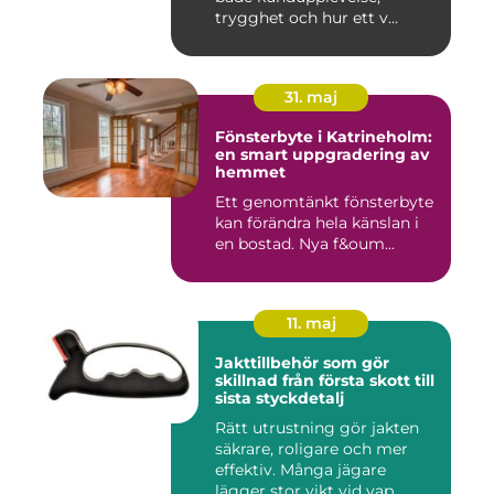
trygghet och hur ett v...
31. maj
Fönsterbyte i Katrineholm:
en smart uppgradering av
hemmet
Ett genomtänkt fönsterbyte
kan förändra hela känslan i
en bostad. Nya f&oum...
11. maj
Jakttillbehör som gör
skillnad från första skott till
sista styckdetalj
Rätt utrustning gör jakten
säkrare, roligare och mer
effektiv. Många jägare
lägger stor vikt vid vap...