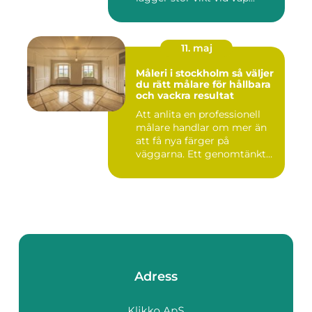
11. maj
Måleri i stockholm så väljer
du rätt målare för hållbara
och vackra resultat
Att anlita en professionell
målare handlar om mer än
att få nya färger på
väggarna. Ett genomtänkt
m...
Adress