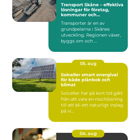
Transport Skåne – effektiva
lösningar för företag,
kommuner och
privatpersoner
Transporter är en av
grundpelarna i Skånes
utveckling. Regionen växer,
byggs om och ...
05. aug
Solceller smart energival
för både plånbok och
klimat
Solceller har på kort tid gått
från att vara en nischlösning
till att bli ett naturligt inslag
på vi...
04. aug