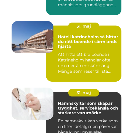
människors grundläggand...
31. maj
Hotell katrineholm så hittar
du rätt boende i sörmlands
hjärta
Att hitta ett bra boende i
Katrineholm handlar ofta
om mer än en skön säng.
Många som reser till sta...
31. maj
Namnskyltar som skapar
trygghet, servicekänsla och
starkare varumärke
En namnskylt kan verka som
en liten detalj, men påverkar
både kundupplevelse,