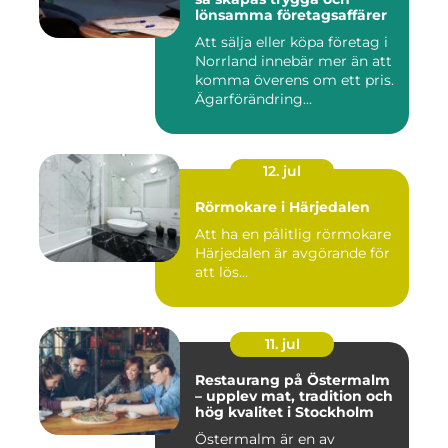
lönsamma företagsaffärer
Att sälja eller köpa företag i
Norrland innebär mer än att
komma överens om ett pris.
Ägarförändring...
12. jul
Rörmokare i Härjedalen
Att ha en pålitlig rörmokare
Härjedalen är avgörande för
att lös...
11. jul
Restaurang på Östermalm
– upplev mat, tradition och
hög kvalitet i Stockholm
Östermalm är en av