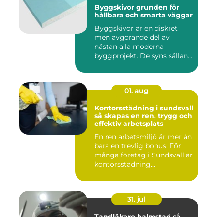
Byggskivor grunden för
hållbara och smarta väggar
Byggskivor är en diskret
men avgörande del av
nästan alla moderna
byggprojekt. De syns sällan
när hu...
01. aug
Kontorsstädning i sundsvall
så skapas en ren, trygg och
effektiv arbetsplats
En ren arbetsmiljö är mer än
bara en trevlig bonus. För
många företag i Sundsvall är
kontorsstädning...
31. jul
Tandläkare halmstad så