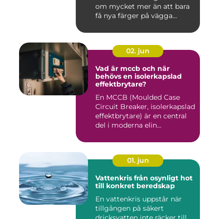
om mycket mer än att bara
få nya färger på vägga...
02. jun
Vad är mccb och när
behövs en isolerkapslad
effektbrytare?
En MCCB (Moulded Case
Circuit Breaker, isolerkapslad
effektbrytare) är en central
del i moderna elin...
01. jun
Vattenkris från osynligt hot
till konkret beredskap
En vattenkris uppstår när
tillgången på säkert
dricksvatten inte räcker till