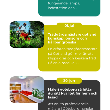
fungerande lampa,
laddstation och
ventilationsan...
01. jul
Trädgårdsmästare gotland
kunskap, omsorg och
hållbar grönska
En erfaren trädgårdsmästare
på Gotland gör mer än att
klippa gräs och beskära träd.
På en ö med kalk...
30. jun
Måleri göteborg så hittar
du rätt kvalitet för hem och
fasad
Att anlita professionella
målare i Göteborg handlar