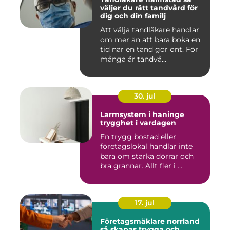
väljer du rätt tandvård för
dig och din familj
Att välja tandläkare handlar
om mer än att bara boka en
tid när en tand gör ont. För
många är tandvå...
30. jul
Larmsystem i haninge
trygghet i vardagen
En trygg bostad eller
företagslokal handlar inte
bara om starka dörrar och
bra grannar. Allt fler i ...
17. jul
Företagsmäklare norrland
så skapas trygga och