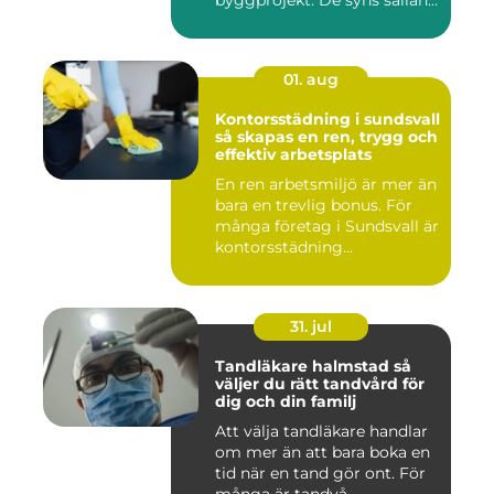
byggprojekt. De syns sällan
när hu...
01. aug
Kontorsstädning i sundsvall
så skapas en ren, trygg och
effektiv arbetsplats
En ren arbetsmiljö är mer än
bara en trevlig bonus. För
många företag i Sundsvall är
kontorsstädning...
31. jul
Tandläkare halmstad så
väljer du rätt tandvård för
dig och din familj
Att välja tandläkare handlar
om mer än att bara boka en
tid när en tand gör ont. För