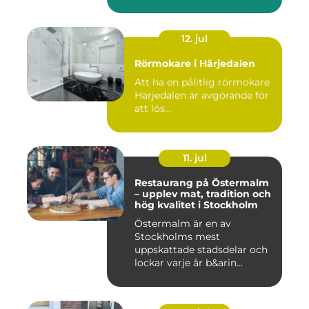
12. jul
Rörmokare i Härjedalen
Att ha en pålitlig rörmokare
Härjedalen är avgörande för
att lös...
11. jul
Restaurang på Östermalm
– upplev mat, tradition och
hög kvalitet i Stockholm
Östermalm är en av
Stockholms mest
uppskattade stadsdelar och
lockar varje år b&arin...