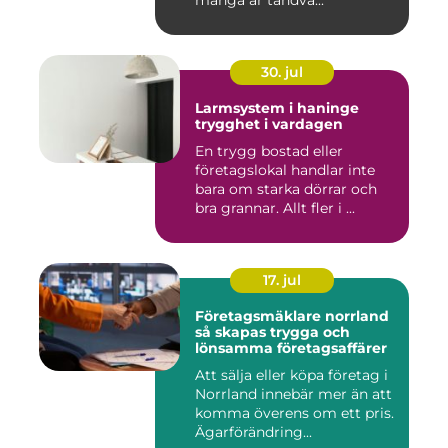
många är tandvå...
30. jul
Larmsystem i haninge
trygghet i vardagen
En trygg bostad eller
företagslokal handlar inte
bara om starka dörrar och
bra grannar. Allt fler i ...
17. jul
Företagsmäklare norrland
så skapas trygga och
lönsamma företagsaffärer
Att sälja eller köpa företag i
Norrland innebär mer än att
komma överens om ett pris.
Ägarförändring...