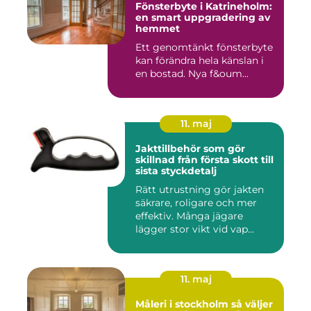
Fönsterbyte i Katrineholm:
en smart uppgradering av
hemmet
Ett genomtänkt fönsterbyte
kan förändra hela känslan i
en bostad. Nya f&oum...
11. maj
Jakttillbehör som gör
skillnad från första skott till
sista styckdetalj
Rätt utrustning gör jakten
säkrare, roligare och mer
effektiv. Många jägare
lägger stor vikt vid vap...
11. maj
Måleri i stockholm så väljer