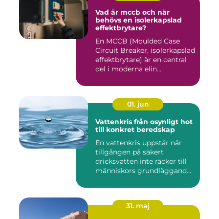
Vad är mccb och när
behövs en isolerkapslad
effektbrytare?
En MCCB (Moulded Case
Circuit Breaker, isolerkapslad
effektbrytare) är en central
del i moderna elin...
01. jun
Vattenkris från osynligt hot
till konkret beredskap
En vattenkris uppstår när
tillgången på säkert
dricksvatten inte räcker till
människors grundläggand...
31. maj