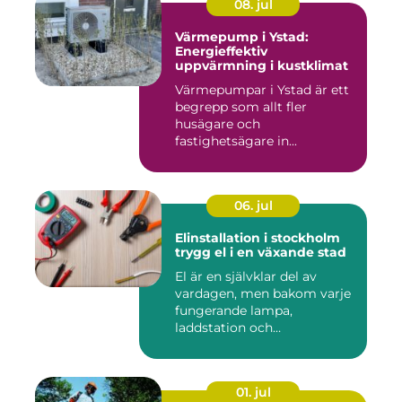
08. jul
Värmepump i Ystad:
Energieffektiv
uppvärmning i kustklimat
Värmepumpar i Ystad är ett
begrepp som allt fler
husägare och
fastighetsägare in...
06. jul
Elinstallation i stockholm
trygg el i en växande stad
El är en självklar del av
vardagen, men bakom varje
fungerande lampa,
laddstation och
ventilationsan...
01. jul