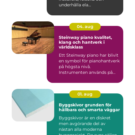
underhålla ela...
04. aug
Steinway piano kvalitet,
klang och hantverk i
världsklass
Ett Steinway piano har blivit
en symbol för pianohantverk
på högsta nivå.
Instrumenten används på
ko...
01. aug
Byggskivor grunden för
hållbara och smarta väggar
Byggskivor är en diskret
men avgörande del av
nästan alla moderna