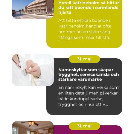
Hotell katrineholm så hittar
du rätt boende i sörmlands
hjärta
Att hitta ett bra boende i
Katrineholm handlar ofta
om mer än en skön säng.
Många som reser till sta...
31. maj
Namnskyltar som skapar
trygghet, servicekänsla och
starkare varumärke
En namnskylt kan verka som
en liten detalj, men påverkar
både kundupplevelse,
trygghet och hur ett v...
31. maj