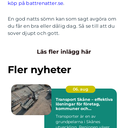
köp på battrenatter.se
.
En god natts sömn kan som sagt avgöra om
du får en bra eller dålig dag. Så se till att du
sover djupt och gott.
Läs fler inlägg här
Fler nyheter
06. aug
Transport Skåne – effektiva
lösningar för företag,
kommuner och
privatpersoner
Transporter är en av
grundpelarna i Skånes
utveckling. Regionen växer,