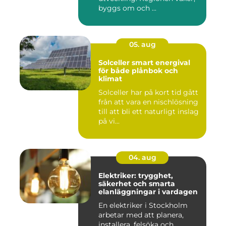
byggs om och ...
05. aug
Solceller smart energival
för både plånbok och
klimat
Solceller har på kort tid gått
från att vara en nischlösning
till att bli ett naturligt inslag
på vi...
04. aug
Elektriker: trygghet,
säkerhet och smarta
elanläggningar i vardagen
En elektriker i Stockholm
arbetar med att planera,
installera, felsöka och