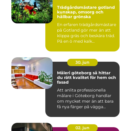
Trädgårdsmästare gotland
kunskap, omsorg och
hållbar grönska
En erfaren trädgårdsmästare
på Gotland gör mer än att
klippa gräs och beskära träd.
På en ö med kalk...
30. jun
Måleri göteborg så hittar
du rätt kvalitet för hem och
fasad
Att anlita professionella
målare i Göteborg handlar
om mycket mer än att bara
få nya färger på vägga...
02. jun