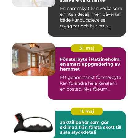
starkare varumärke
En namnskylt kan verka som
en liten detalj, men påverkar
både kundupplevelse,
trygghet och hur ett v...
31. maj
Fönsterbyte i Katrineholm:
en smart uppgradering av
hemmet
Ett genomtänkt fönsterbyte
kan förändra hela känslan i
en bostad. Nya f&oum...
11. maj
Jakttillbehör som gör
skillnad från första skott till
sista styckdetalj