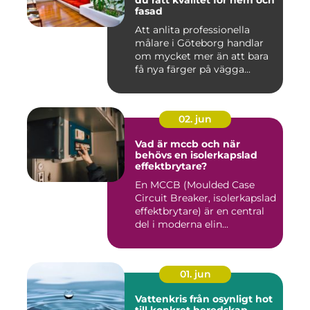
du rätt kvalitet för hem och
fasad
Att anlita professionella
målare i Göteborg handlar
om mycket mer än att bara
få nya färger på vägga...
02. jun
Vad är mccb och när
behövs en isolerkapslad
effektbrytare?
En MCCB (Moulded Case
Circuit Breaker, isolerkapslad
effektbrytare) är en central
del i moderna elin...
01. jun
Vattenkris från osynligt hot