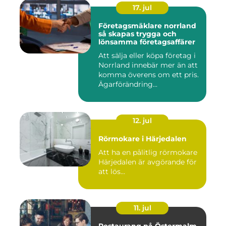
17. jul
Företagsmäklare norrland
så skapas trygga och
lönsamma företagsaffärer
Att sälja eller köpa företag i
Norrland innebär mer än att
komma överens om ett pris.
Ägarförändring...
12. jul
Rörmokare i Härjedalen
Att ha en pålitlig rörmokare
Härjedalen är avgörande för
att lös...
11. jul