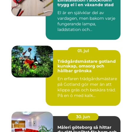
Elinstallation i stockholm
trygg el i en växande stad
El är en självklar del av
vardagen, men bakom varje
fungerande lampa,
laddstation och
ventilationsan...
01. jul
Trädgårdsmästare gotland
kunskap, omsorg och
hållbar grönska
En erfaren trädgårdsmästare
på Gotland gör mer än att
klippa gräs och beskära träd.
På en ö med kalk...
30. jun
Måleri göteborg så hittar