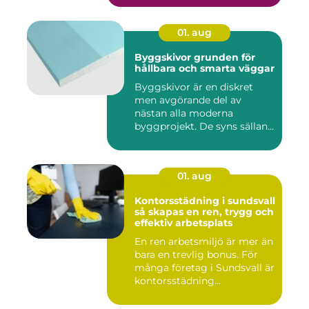
01. aug
Byggskivor grunden för
hållbara och smarta väggar
Byggskivor är en diskret
men avgörande del av
nästan alla moderna
byggprojekt. De syns sällan
när hu...
01. aug
Kontorsstädning i sundsvall
så skapas en ren, trygg och
effektiv arbetsplats
En ren arbetsmiljö är mer än
bara en trevlig bonus. För
många företag i Sundsvall är
kontorsstädning...