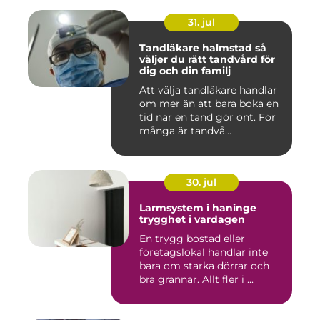
31. jul
Tandläkare halmstad så
väljer du rätt tandvård för
dig och din familj
Att välja tandläkare handlar
om mer än att bara boka en
tid när en tand gör ont. För
många är tandvå...
30. jul
Larmsystem i haninge
trygghet i vardagen
En trygg bostad eller
företagslokal handlar inte
bara om starka dörrar och
bra grannar. Allt fler i ...