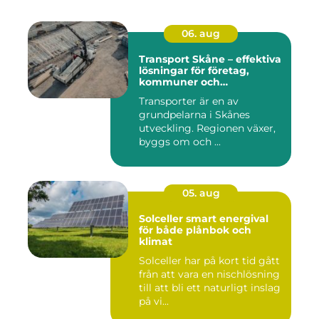
06. aug
Transport Skåne – effektiva
lösningar för företag,
kommuner och
privatpersoner
Transporter är en av
grundpelarna i Skånes
utveckling. Regionen växer,
byggs om och ...
05. aug
Solceller smart energival
för både plånbok och
klimat
Solceller har på kort tid gått
från att vara en nischlösning
till att bli ett naturligt inslag
på vi...