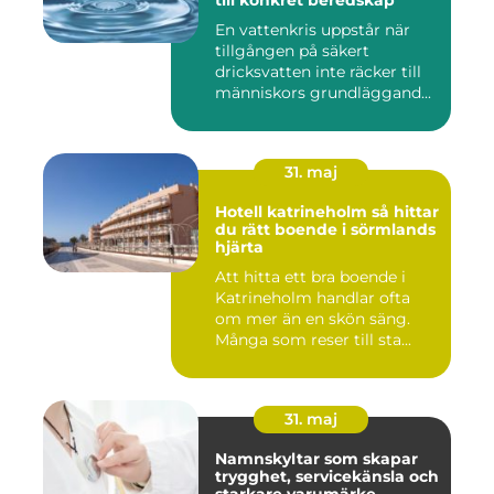
till konkret beredskap
En vattenkris uppstår när
tillgången på säkert
dricksvatten inte räcker till
människors grundläggand...
31. maj
Hotell katrineholm så hittar
du rätt boende i sörmlands
hjärta
Att hitta ett bra boende i
Katrineholm handlar ofta
om mer än en skön säng.
Många som reser till sta...
31. maj
Namnskyltar som skapar
trygghet, servicekänsla och