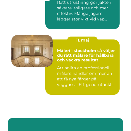
Rätt utrustning gör jakten
säkrare, roligare och mer
effektiv. Många jägare
lägger stor vikt vid vap...
11. maj
Måleri i stockholm så väljer
du rätt målare för hållbara
och vackra resultat
Att anlita en professionell
målare handlar om mer än
att få nya färger på
väggarna. Ett genomtänkt
m...