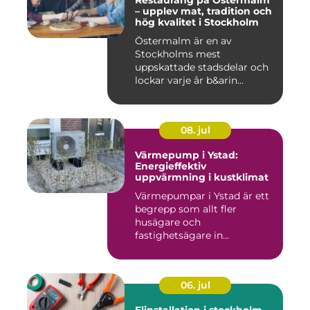
Restaurang på Östermalm
– upplev mat, tradition och
hög kvalitet i Stockholm
Östermalm är en av
Stockholms mest
uppskattade stadsdelar och
lockar varje år b&arin...
08. jul
Värmepump i Ystad:
Energieffektiv
uppvärmning i kustklimat
Värmepumpar i Ystad är ett
begrepp som allt fler
husägare och
fastighetsägare in...
06. jul