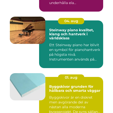
underhålla ela...
04. aug
Steinway piano kvalitet,
klang och hantverk i
världsklass
Ett Steinway piano har blivit
en symbol för pianohantverk
på högsta nivå.
Instrumenten används på
ko...
01. aug
Byggskivor grunden för
hållbara och smarta väggar
Byggskivor är en diskret
men avgörande del av
nästan alla moderna
byggprojekt. De syns sällan