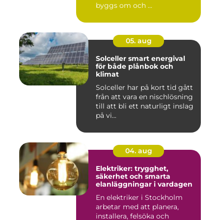
byggs om och ...
05. aug
Solceller smart energival
för både plånbok och
klimat
Solceller har på kort tid gått
från att vara en nischlösning
till att bli ett naturligt inslag
på vi...
04. aug
Elektriker: trygghet,
säkerhet och smarta
elanläggningar i vardagen
En elektriker i Stockholm
arbetar med att planera,
installera, felsöka och