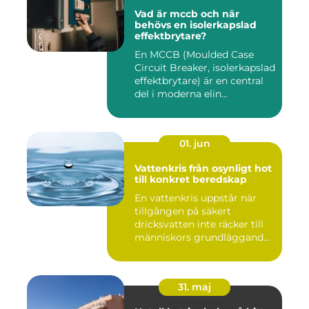
Vad är mccb och när
behövs en isolerkapslad
effektbrytare?
En MCCB (Moulded Case
Circuit Breaker, isolerkapslad
effektbrytare) är en central
del i moderna elin...
01. jun
Vattenkris från osynligt hot
till konkret beredskap
En vattenkris uppstår när
tillgången på säkert
dricksvatten inte räcker till
människors grundläggand...
31. maj