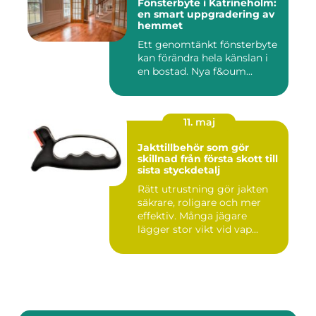
Fönsterbyte i Katrineholm:
en smart uppgradering av
hemmet
Ett genomtänkt fönsterbyte
kan förändra hela känslan i
en bostad. Nya f&oum...
11. maj
Jakttillbehör som gör
skillnad från första skott till
sista styckdetalj
Rätt utrustning gör jakten
säkrare, roligare och mer
effektiv. Många jägare
lägger stor vikt vid vap...