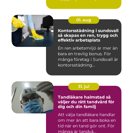
när hu...
01. aug
Kontorsstädning i sundsvall
så skapas en ren, trygg och
effektiv arbetsplats
En ren arbetsmiljö är mer än
bara en trevlig bonus. För
många företag i Sundsvall är
kontorsstädning...
31. jul
Tandläkare halmstad så
väljer du rätt tandvård för
dig och din familj
Att välja tandläkare handlar
om mer än att bara boka en
tid när en tand gör ont. För
många är tandvå...