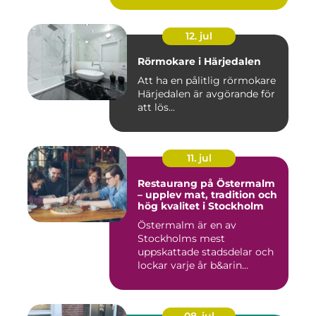
12. jul
Rörmokare i Härjedalen
Att ha en pålitlig rörmokare
Härjedalen är avgörande för
att lös...
11. jul
Restaurang på Östermalm
– upplev mat, tradition och
hög kvalitet i Stockholm
Östermalm är en av
Stockholms mest
uppskattade stadsdelar och
lockar varje år b&arin...