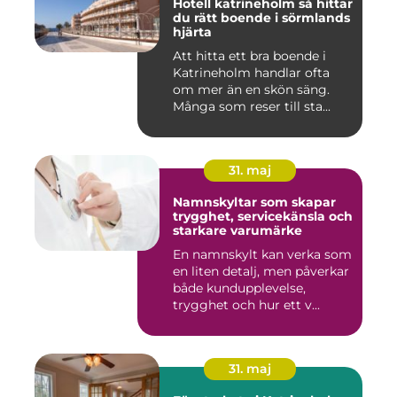
Hotell katrineholm så hittar
du rätt boende i sörmlands
hjärta
Att hitta ett bra boende i
Katrineholm handlar ofta
om mer än en skön säng.
Många som reser till sta...
31. maj
Namnskyltar som skapar
trygghet, servicekänsla och
starkare varumärke
En namnskylt kan verka som
en liten detalj, men påverkar
både kundupplevelse,
trygghet och hur ett v...
31. maj