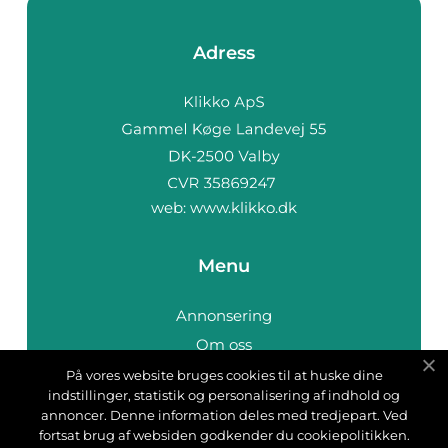
Adress
web:
www.klikko.dk
Menu
Annonsering
Om oss
Cookies
På vores website bruges cookies til at huske dine
indstillinger, statistik og personalisering af indhold og
Kontakta oss
annoncer. Denne information deles med tredjepart. Ved
Sitemap
fortsat brug af websiden godkender du cookiepolitikken.