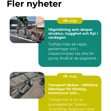
Fler nyheter
08. aug
Vägmålning som skapar
struktur, trygghet och flyt i
vardagen
Tydliga linjer på vägar,
parkeringar och i
industrimiljöer tas ofta för
givna. Ändå är de avgörande
...
06. aug
Transport Skåne – effektiva
lösningar för företag,
kommuner och
privatpersoner
Transporter är en av
grundpelarna i Skånes
utveckling. Regionen växer,