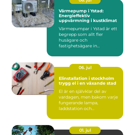
08. jul
Värmepump i Ystad:
Energieffektiv
uppvärmning i kustklimat
Värmepumpar i Ystad är ett
begrepp som allt fler
husägare och
fastighetsägare in...
06. jul
Elinstallation i stockholm
trygg el i en växande stad
El är en självklar del av
vardagen, men bakom varje
fungerande lampa,
laddstation och
ventilationsan...
01. jul