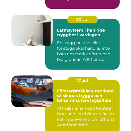
30. jul
Larmsystem i haninge
trygghet i vardagen
En trygg bostad eller
företagslokal handlar inte
bara om starka dörrar och
bra grannar. Allt fler i ...
17. jul
Företagsmäklare norrland
så skapas trygga och
lönsamma företagsaffärer
Att sälja eller köpa företag i
Norrland innebär mer än att
komma överens om ett pris.
Ägarförändring...