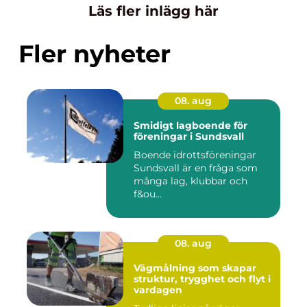
Läs fler inlägg här
Fler nyheter
08. aug
Smidigt lagboende för
föreningar i Sundsvall
Boende idrottsföreningar
Sundsvall är en fråga som
många lag, klubbar och
f&ou...
08. aug
Vägmålning som skapar
struktur, trygghet och flyt i
vardagen