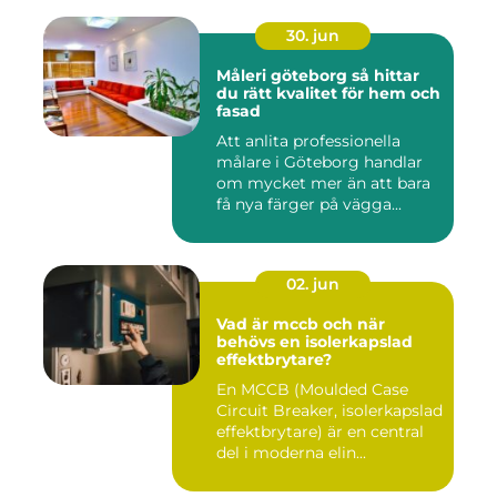
30. jun
Måleri göteborg så hittar
du rätt kvalitet för hem och
fasad
Att anlita professionella
målare i Göteborg handlar
om mycket mer än att bara
få nya färger på vägga...
02. jun
Vad är mccb och när
behövs en isolerkapslad
effektbrytare?
En MCCB (Moulded Case
Circuit Breaker, isolerkapslad
effektbrytare) är en central
del i moderna elin...