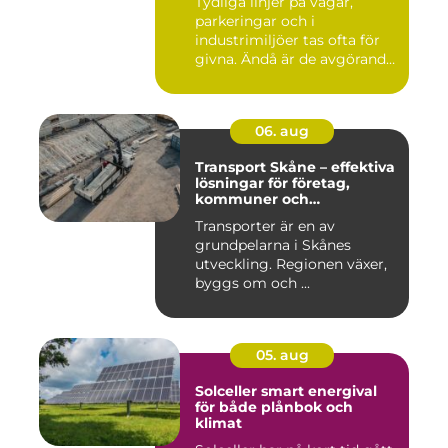
Tydliga linjer på vägar,
parkeringar och i
industrimiljöer tas ofta för
givna. Ändå är de avgörande
...
06. aug
Transport Skåne – effektiva
lösningar för företag,
kommuner och
privatpersoner
Transporter är en av
grundpelarna i Skånes
utveckling. Regionen växer,
byggs om och ...
05. aug
Solceller smart energival
för både plånbok och
klimat