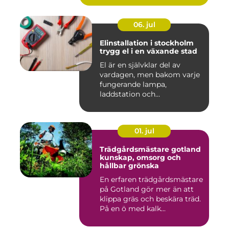
06. jul
Elinstallation i stockholm
trygg el i en växande stad
El är en självklar del av
vardagen, men bakom varje
fungerande lampa,
laddstation och
ventilationsan...
01. jul
Trädgårdsmästare gotland
kunskap, omsorg och
hållbar grönska
En erfaren trädgårdsmästare
på Gotland gör mer än att
klippa gräs och beskära träd.
På en ö med kalk...