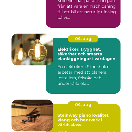
Solceller har på kort tid gått
från att vara en nischlösning
till att bli ett naturligt inslag
på vi...
04. aug
Elektriker: trygghet,
säkerhet och smarta
elanläggningar i vardagen
En elektriker i Stockholm
arbetar med att planera,
installera, felsöka och
underhålla ela...
04. aug
Steinway piano kvalitet,
klang och hantverk i
världsklass