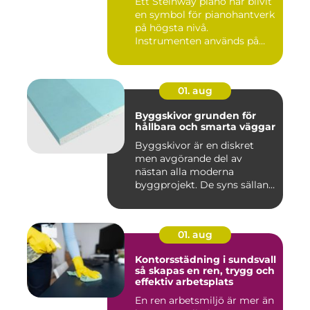
Ett Steinway piano har blivit
en symbol för pianohantverk
på högsta nivå.
Instrumenten används på
ko...
01. aug
Byggskivor grunden för
hållbara och smarta väggar
Byggskivor är en diskret
men avgörande del av
nästan alla moderna
byggprojekt. De syns sällan
när hu...
01. aug
Kontorsstädning i sundsvall
så skapas en ren, trygg och
effektiv arbetsplats
En ren arbetsmiljö är mer än