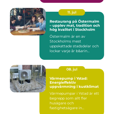
11. jul
Restaurang på Östermalm
– upplev mat, tradition och
hög kvalitet i Stockholm
Östermalm är en av
Stockholms mest
uppskattade stadsdelar och
lockar varje år b&arin...
08. jul
Värmepump i Ystad:
Energieffektiv
uppvärmning i kustklimat
Värmepumpar i Ystad är ett
begrepp som allt fler
husägare och
fastighetsägare in...