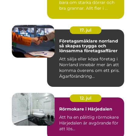
bara om starka dörrar och
bra grannar. Allt fler i ...
17. jul
Företagsmäklare norrland
så skapas trygga och
lönsamma företagsaffärer
Att sälja eller köpa företag i
Norrland innebär mer än att
komma överens om ett pris.
Ägarförändring...
12. jul
Rörmokare i Härjedalen
Att ha en pålitlig rörmokare
Härjedalen är avgörande för
att lös...