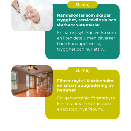
31. maj
Namnskyltar som skapar
trygghet, servicekänsla och
starkare varumärke
En namnskylt kan verka som
en liten detalj, men påverkar
både kundupplevelse,
trygghet och hur ett v...
31. maj
Fönsterbyte i Katrineholm:
en smart uppgradering av
hemmet
Ett genomtänkt fönsterbyte
kan förändra hela känslan i
en bostad. Nya f&oum...