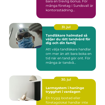
bara en trevlig bonus. För
många företag i Sundsvall är
kontorsstädning...
31. jul
Tandläkare halmstad så
väljer du rätt tandvård för
dig och din familj
Att välja tandläkare handlar
om mer än att bara boka en
tid när en tand gör ont. För
många är tandvå...
30. jul
Larmsystem i haninge
trygghet i vardagen
En trygg bostad eller
företagslokal handlar inte