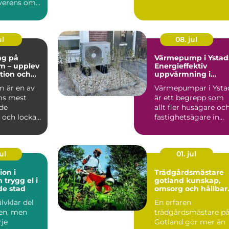
erens om
ring...
ul
08. jul
ng på
Värmepump i Ystad
m – upplev
Energieffektiv
ition och
uppvärmning i
et i
kustklimat
 är en av
Värmepumpar i Ysta
m
ms mest
är ett begrepp som
de
allt fler husägare oc
 och lockar
fastighetsägare in...
arin...
ul
01. jul
ion i
Trädgårdsmästare
l i
gotland kunskap,
de stad
omsorg och hållbar
grönska
älvklar del
En erfaren
en, men
trädgårdsmästare p
je
Gotland gör mer än