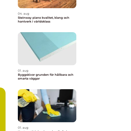
04. aug
Steinway piano kvalitet, klang och
hantverk i världsklass
01. aug
Byggskivor grunden för hållbara och
smarta väggar
01. aug