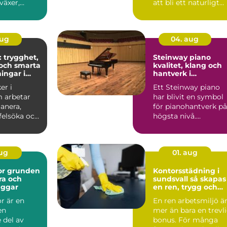
växer,
att bli ett naturligt
ch ...
inslag på vi...
aug
04. aug
: trygghet,
Steinway piano
och smarta
kvalitet, klang och
ingar i
hantverk i
världsklass
er i
Ett Steinway piano
 arbetar
har blivit en symbol
anera,
för pianohantverk på
 felsöka och
högsta nivå.
ela...
Instrumenten
används på ko...
aug
01. aug
den
Kontorsstädning i
ra och
sundsvall så skapas
äggar
en ren, trygg och
effektiv arbetsplats
r är en
En ren arbetsmiljö ä
en
mer än bara en trevl
 del av
bonus. För många