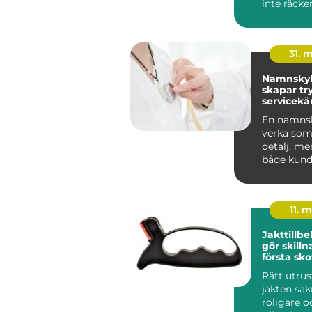
inte räcker 
människo
grundlägg
31. 
Namnskyl
skapar tr
servicekä
starkare
En namnsk
verka som 
detalj, me
både kund
trygghet 
v...
11. 
Jakttillb
gör skillnad 
första skot
styckdeta
Rätt utru
jakten säk
roligare 