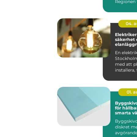
Regionen 
byggs om o
04. 
Elektriker
säkerhet 
elanläggn
vardagen
En elektrik
Stockholm
med att pl
installera,
underhålla 
01. 
Byggskivor grun
för hållba
smarta v
Byggskivo
diskret m
avgörande