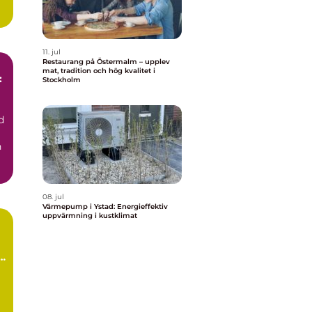
11. jul
Restaurang på Östermalm – upplev
mat, tradition och hög kvalitet i
:
Stockholm
d
h
08. jul
Värmepump i Ystad: Energieffektiv
uppvärmning i kustklimat
å