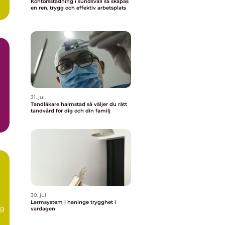
Kontorsstädning i sundsvall så skapas
en ren, trygg och effektiv arbetsplats
31. jul
Tandläkare halmstad så väljer du rätt
tandvård för dig och din familj
30. jul
r
Larmsystem i haninge trygghet i
ig
vardagen