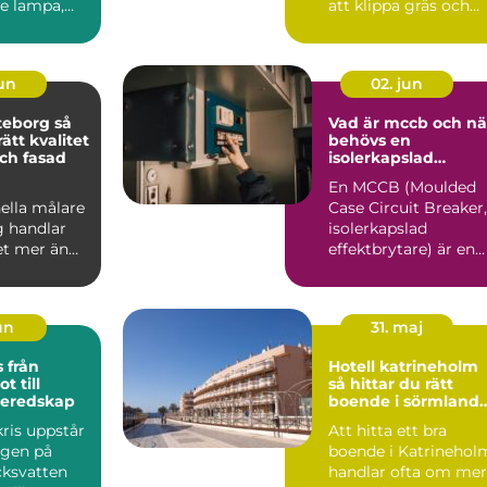
e lampa,
att klippa gräs och
on och
beskära träd. På en ö
san...
med kalk...
jun
02. jun
eborg så
Vad är mccb och nä
rätt kvalitet
behövs en
ch fasad
isolerkapslad
effektbrytare?
En MCCB (Moulded
ella målare
Case Circuit Breaker,
g handlar
isolerkapslad
t mer än
effektbrytare) är en
å nya färger
central del i modern
.
elin...
jun
31. maj
ån
Hotell katrineholm
t till
så hittar du rätt
beredskap
boende i sörmlands
hjärta
ris uppstår
Att hitta ett bra
ngen på
boende i Katrinehol
cksvatten
handlar ofta om mer