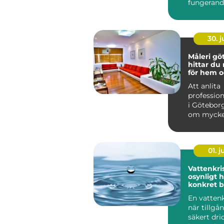
fungerand
laddstati
ventilation
30. 
Måleri göt
hittar du 
för hem o
Att anlita
profession
i Götebor
om mycke
att bara f
på vägga..
01. 
Vattenkris fr
osynligt ho
konkret 
En vattenk
när tillgå
säkert dri