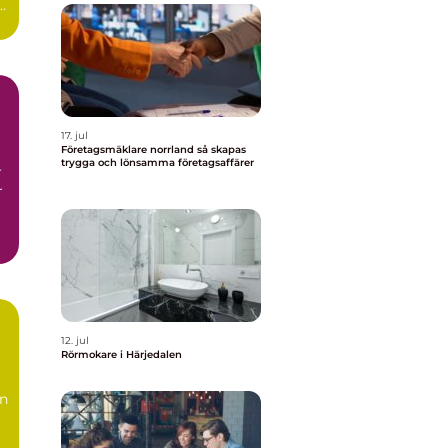
r
17. jul
Företagsmäklare norrland så skapas
trygga och lönsamma företagsaffärer
r
r
12. jul
Rörmokare i Härjedalen
en