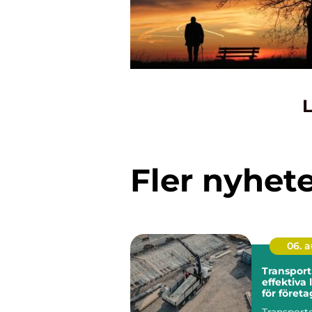
L
Fler nyhet
06. 
Transport
effektiva
för företa
kommune
Transporte