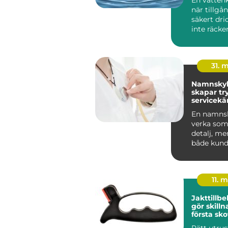
när tillgå
säkert dri
inte räcker 
människo
grundlägg
31. 
Namnskyl
skapar tr
servicekä
starkare
En namnsk
verka som 
detalj, me
både kund
trygghet 
v...
11. 
Jakttillb
gör skillnad 
första skot
styckdeta
Rätt utru