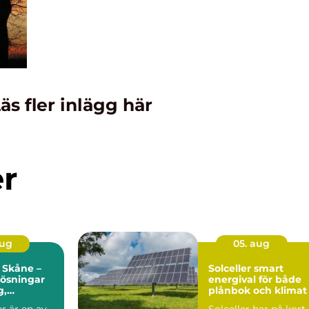
äs fler inlägg här
er
aug
05. aug
 Skåne –
Solceller smart
 lösningar
energival för både
g,
plånbok och klimat
r och
r är en av
Solceller har på kort