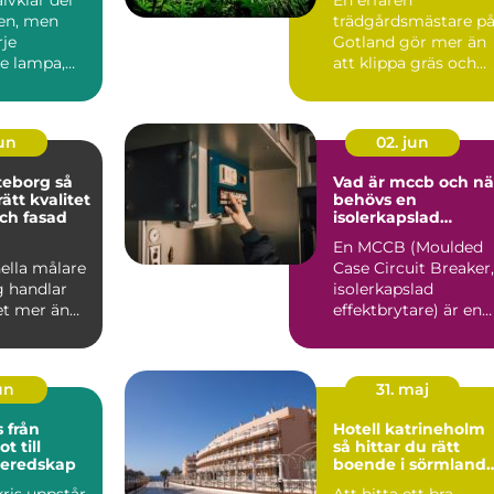
en, men
trädgårdsmästare p
je
Gotland gör mer än
e lampa,
att klippa gräs och
on och
beskära träd. På en ö
san...
med kalk...
jun
02. jun
eborg så
Vad är mccb och nä
rätt kvalitet
behövs en
ch fasad
isolerkapslad
effektbrytare?
En MCCB (Moulded
ella målare
Case Circuit Breaker,
g handlar
isolerkapslad
t mer än
effektbrytare) är en
å nya färger
central del i modern
.
elin...
jun
31. maj
ån
Hotell katrineholm
t till
så hittar du rätt
beredskap
boende i sörmlands
hjärta
ris uppstår
Att hitta ett bra