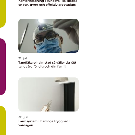
Kontorsstädning i sundsvall så skapas
en ren, trygg och effektiv arbetsplats
31. jul
Tandläkare halmstad så väljer du rätt
tandvård för dig och din familj
30. jul
Larmsystem i haninge trygghet i
vardagen
r