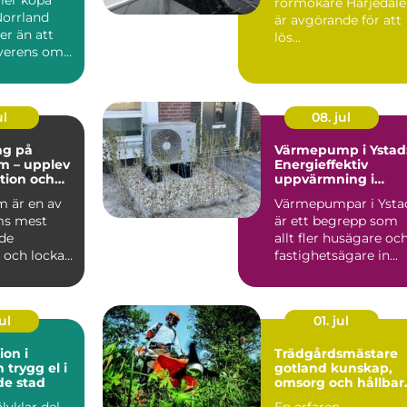
rörmokare Härjedal
ffärer
Norrland
är avgörande för att
er än att
lös...
erens om
ring...
ul
08. jul
ng på
Värmepump i Ystad
m – upplev
Energieffektiv
ition och
uppvärmning i
et i
kustklimat
 är en av
Värmepumpar i Ysta
m
ms mest
är ett begrepp som
de
allt fler husägare oc
 och lockar
fastighetsägare in...
arin...
ul
01. jul
ion i
Trädgårdsmästare
l i
gotland kunskap,
de stad
omsorg och hållbar
grönska
älvklar del
En erfaren