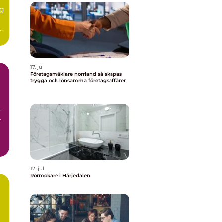
ig
r
17. jul
Företagsmäklare norrland så skapas
trygga och lönsamma företagsaffärer
r
r
12. jul
Rörmokare i Härjedalen