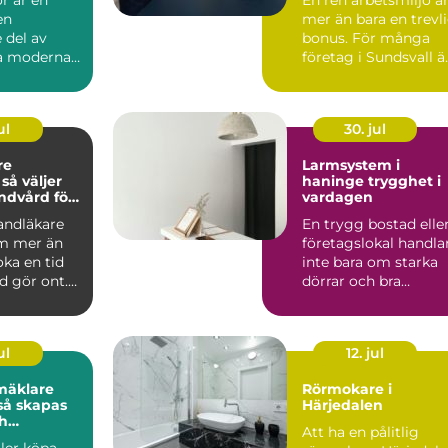
en
mer än bara en trevl
 del av
bonus. För många
la moderna
företag i Sundsvall ä
kt. De syns
kontorsstädning...
hu...
ul
30. jul
re
Larmsystem i
r
haninge trygghet i
andvård för
vardagen
n familj
tandläkare
En trygg bostad elle
m mer än
företagslokal handla
oka en tid
inte bara om starka
d gör ont.
dörrar och bra
 är
grannar. Allt fler i ...
ul
12. jul
mäklare
Rörmokare i
Härjedalen
h
Att ha en pålitlig
a
ller köpa