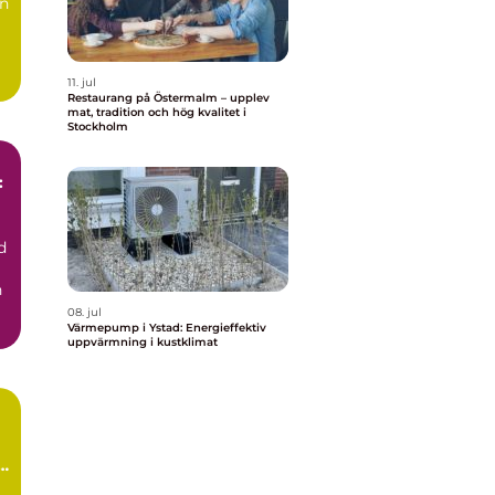
en
11. jul
Restaurang på Östermalm – upplev
mat, tradition och hög kvalitet i
Stockholm
:
d
h
08. jul
Värmepump i Ystad: Energieffektiv
uppvärmning i kustklimat