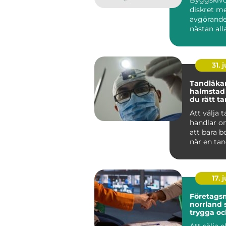
diskret m
avgörande
nästan al
byggproje
sällan när 
31. j
Tandläka
halmstad så välje
du rätt t
dig och di
Att välja 
handlar o
att bara b
när en tan
För många
tandvå...
17. j
Företags
norrland så skapas
trygga oc
lönsamm
Att sälja e