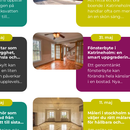
ngen på
boende i Katrinehol
cksvatten
handlar ofta om mer
till
än en skön säng.
rs
Många som reser till
and...
sta...
maj
31. maj
tar som
Fönsterbyte i
ygghet,
Katrineholm: en
nsla och
smart uppgraderin
 varumärke
av hemmet
ylt kan
Ett genomtänkt
en liten
fönsterbyte kan
n påverkar
förändra hela känsla
upplevelse,
i en bostad. Nya
och hur ett
f&oum...
maj
11. maj
ehör som
Måleri i stockholm så
från
väljer du rätt målar
t till sista
för hållbara och
lj
vackra resultat
stning gör
Att anlita en