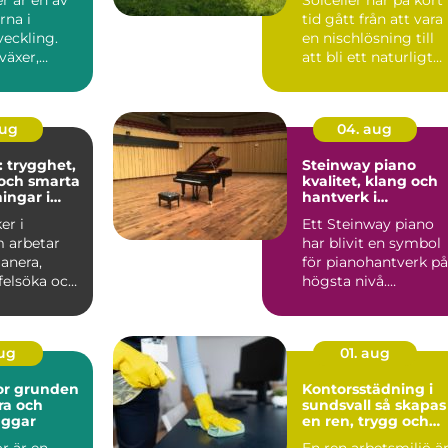
soner
rna i
tid gått från att vara
veckling.
en nischlösning till
växer,
att bli ett naturligt
ch ...
inslag på vi...
aug
04. aug
: trygghet,
Steinway piano
och smarta
kvalitet, klang och
ingar i
hantverk i
världsklass
er i
Ett Steinway piano
 arbetar
har blivit en symbol
anera,
för pianohantverk på
 felsöka och
högsta nivå.
ela...
Instrumenten
används på ko...
aug
01. aug
den
Kontorsstädning i
ra och
sundsvall så skapas
äggar
en ren, trygg och
effektiv arbetsplats
r är en
En ren arbetsmiljö ä