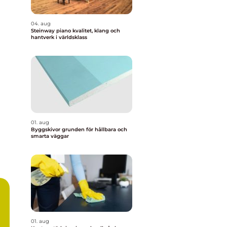
04. aug
Steinway piano kvalitet, klang och
hantverk i världsklass
01. aug
Byggskivor grunden för hållbara och
smarta väggar
01. aug