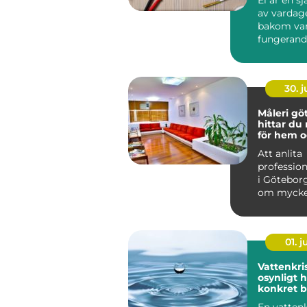
av vardag
bakom var
fungerand
laddstati
ventilation
30. 
Måleri göt
hittar du 
för hem o
Att anlita
profession
i Götebor
om mycke
att bara f
på vägga..
01. 
Vattenkris fr
osynligt ho
konkret 
En vattenk